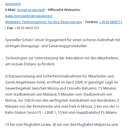
anzeigen
)
E-Mail:
[email protected]
•
Offizielle Webseite:
www.monzaebrianzapalace.it
Weltweite Telefonnummer für Ihre Reservierung
•
Telefon:
+39 02 6602111
•
Fax:
+39 02 66021333
Spezieller Schutz: Unser Engagement für einen sicheren Aufenthalt mit
strengen Reinigungs- und Sanierungsprotokollen.
Technologien zur Unterstützung der Interaktion mit den Mitarbeitern,
um soziale Distanz zu fördern.
Schutzausrüstung und Sicherheitsmaßnahmen für Mitarbeiter und
Gäste.Nagelneues Hotel, eröffnet im April 2009, in günstiger Lage im
Gewerbegebiet zwischen Monza und Cinisello Balsamo, 15 Minuten
vom Stadtzentrum von Mailand, 5 Minuten vom Stadtzentrum von
Monza, nur 500 m von den wichtigsten Autobahnen von Norditalien, 5
Minuten von der Rennstrecke und vom Park in Monza, 2 km von der U-
Bahn-Station Sesto FS – LINIE 1, 10 km vom Hauptbahnhof FS Milano.
15 km vom Flughafen Linate, 45 km von den Flughäfen Malpensa und