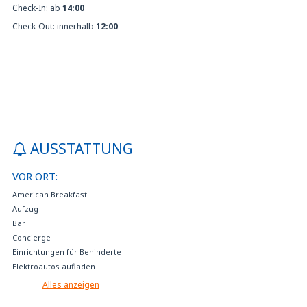
Check-In: ab
14:00
Check-Out: innerhalb
12:00
AUSSTATTUNG
VOR ORT:
American Breakfast
Aufzug
Bar
Concierge
Einrichtungen für Behinderte
Elektroautos aufladen
Falls nicht im Preis inbegriffen, kann Frühstück im Hotel zum Preis von 16
Alles anzeigen
EUR pro Person und Tag erworben werden