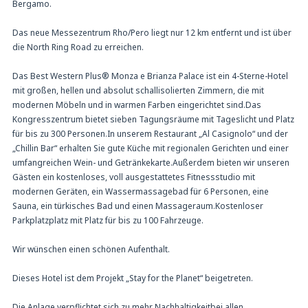
Bergamo.
Das neue Messezentrum Rho/Pero liegt nur 12 km entfernt und ist über
die North Ring Road zu erreichen.
Das Best Western Plus® Monza e Brianza Palace ist ein 4-Sterne-Hotel
mit großen, hellen und absolut schallisolierten Zimmern, die mit
modernen Möbeln und in warmen Farben eingerichtet sind.Das
Kongresszentrum bietet sieben Tagungsräume mit Tageslicht und Platz
für bis zu 300 Personen.In unserem Restaurant „Al Casignolo“ und der
„Chillin Bar“ erhalten Sie gute Küche mit regionalen Gerichten und einer
umfangreichen Wein- und Getränkekarte.Außerdem bieten wir unseren
Gästen ein kostenloses, voll ausgestattetes Fitnessstudio mit
modernen Geräten, ein Wassermassagebad für 6 Personen, eine
Sauna, ein türkisches Bad und einen Massageraum.Kostenloser
Parkplatzplatz mit Platz für bis zu 100 Fahrzeuge.
Wir wünschen einen schönen Aufenthalt.
Dieses Hotel ist dem Projekt „Stay for the Planet“ beigetreten.
Die Anlage verpflichtet sich zu mehr Nachhaltigkeitbei allen