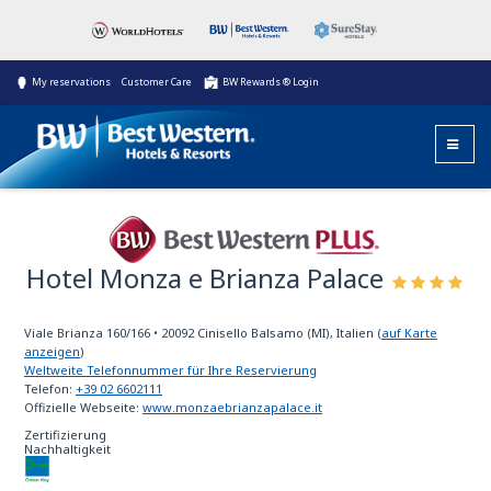
My reservations
Customer Care
BW Rewards ® Login
Hotel Monza e Brianza Palace
Best Western Plus
Viale Brianza 160/166
•
20092
Cinisello Balsamo (MI), Italien
(
auf Karte
anzeigen
)
Weltweite Telefonnummer für Ihre Reservierung
Telefon:
+39 02 6602111
Offizielle Webseite:
www.monzaebrianzapalace.it
Zertifizierung
Nachhaltigkeit