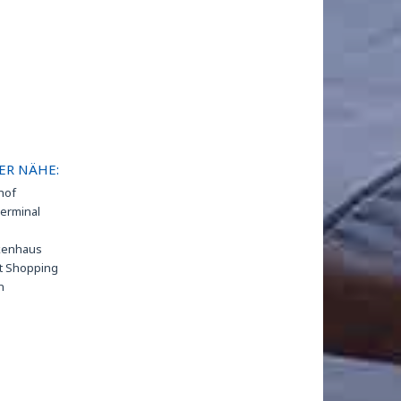
ER NÄHE:
hof
erminal
kenhaus
t Shopping
n
is