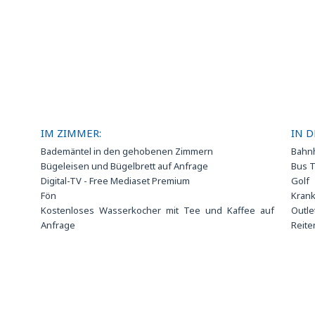
IM ZIMMER:
IN D
Bademäntel in den gehobenen Zimmern
Bahn
Bügeleisen und Bügelbrett auf Anfrage
Bus T
Digital-TV - Free Mediaset Premium
Golf
Fön
Kran
Kostenloses Wasserkocher mit Tee und Kaffee auf
Outle
Anfrage
Reite
Kostenloses Wi-Fi Internetverbindung
Tenn
 Hotel
Minibar
orben
Schließfach