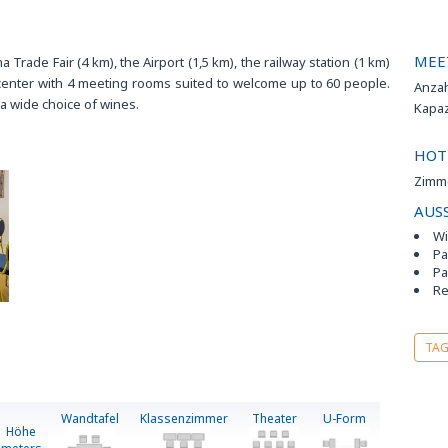
eich.
n den
MEE
 ihre
 Trade Fair (4 km), the Airport (1,5 km), the railway station (1 km)
e.
 center with 4 meeting rooms suited to welcome up to 60 people.
Anza
lenden
 wide choice of wines.
Kapa
HOT
Zimm
uster
AUS
Wi
Pa
Pa
Re
TA
Wandtafel
Klassenzimmer
Theater
U-Form
Höhe