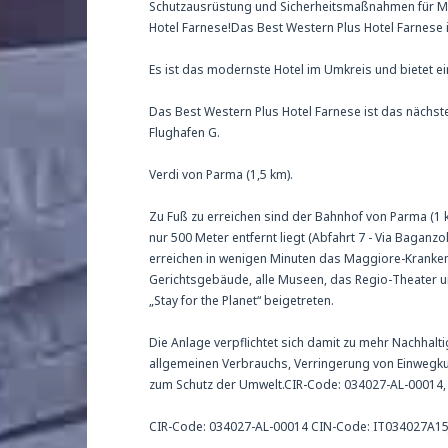
Schutzausrüstung und Sicherheitsmaßnahmen für Mi
Hotel Farnese!Das Best Western Plus Hotel Farnese in
Es ist das modernste Hotel im Umkreis und bietet e
Das Best Western Plus Hotel Farnese ist das nächs
Flughafen G.
Verdi von Parma (1,5 km).
Zu Fuß zu erreichen sind der Bahnhof von Parma (1
nur 500 Meter entfernt liegt (Abfahrt 7 - Via Baganz
erreichen in wenigen Minuten das Maggiore-Kranken
Gerichtsgebäude, alle Museen, das Regio-Theater u
„Stay for the Planet“ beigetreten.
Die Anlage verpflichtet sich damit zu mehr Nachhal
allgemeinen Verbrauchs, Verringerung von Einwegk
zum Schutz der Umwelt.CIR-Code: 034027-AL-00014
CIR-Code: 034027-AL-00014 CIN-Code: IT034027A1