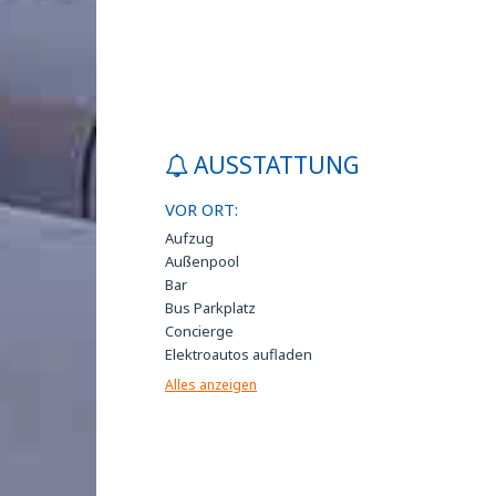
AUSSTATTUNG
VOR ORT:
Aufzug
Außenpool
Bar
Bus Parkplatz
Concierge
Elektroautos aufladen
Fahrradverleih
Alles anzeigen
Falls nicht im Preis inbegriffen, kann Frühstück im
zum Preis von 10 EUR pro Person und Tag erw
werden.
Fax- und Fotokopierservice
Gepäckaufbewarung