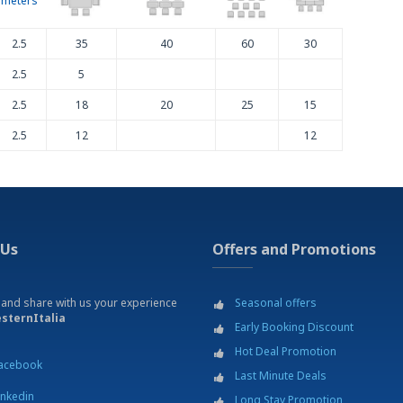
meters
2.5
35
40
60
30
2.5
5
2.5
18
20
25
15
2.5
12
12
 Us
Offers and Promotions
 and share with us your experience
Seasonal offers
sternItalia
Early Booking Discount
Hot Deal Promotion
acebook
Last Minute Deals
inkedin
Long Stay Promotion