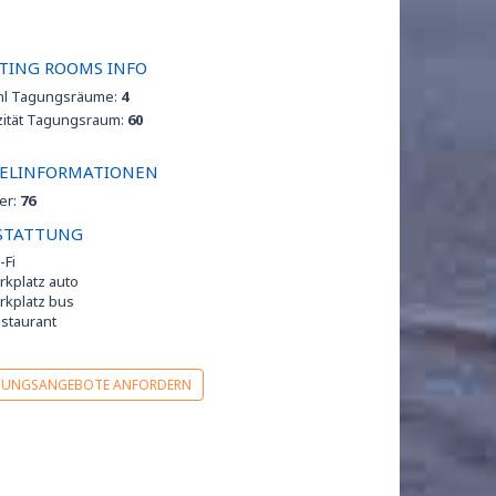
TING ROOMS INFO
hl Tagungsräume:
4
zität Tagungsraum:
60
ELINFORMATIONEN
er:
76
STATTUNG
-Fi
rkplatz auto
rkplatz bus
staurant
GUNGSANGEBOTE ANFORDERN