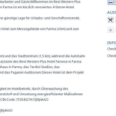
tarbeiter und Gäste.Willkommen im Best Western Plus
 Parma ist ein kürzlich renoviertes 4-Sterne-Hotel.
AUS
ine günstige Lage für Urlaubs- und Geschäftsreisende.
te Hotel zum Messegelände von Parma (4 km) und zum
INF
Check
Check
 km) und das Stadtzentrum (1,5 km), während die Autobahn
ola).Gäste des Best Western Plus Hotel Farnese in Parma
haus in Parma, das Tardini-Stadion, das
nd das Paganini Auditorium.Dieses Hotel ist dem Projekt
tigkeit im Hotelbetrieb, durch Überwachung des
unststoff und Umsetzung energieeffizienter Maßnahmen
, CIN-Code: IT034027A15JNJ4AAO
5JNJ4AAO