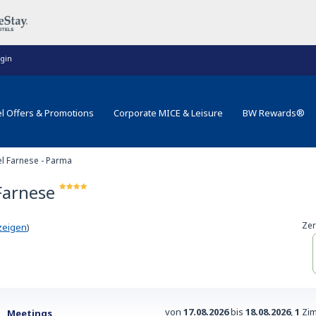
gin
l Offers & Promotions
Corporate MICE & Leisure
BW Rewards®
el Farnese - Parma
Farnese
Zer
zeigen
)
von
17.08.2026
bis
18.08.2026
,
1
Zim
Meetings