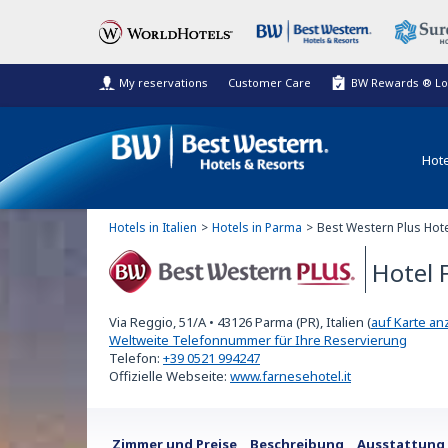
My reservations
Customer Care
BW Rewards ® Lo
Hote
Hotels in Italien
Hotels in Parma
Best Western Plus Hot
Hotel 
Best Western Plus
Via Reggio, 51/A
•
43126
Parma (PR), Italien
(
auf Karte an
Weltweite Telefonnummer für Ihre Reservierung
Telefon:
+39 0521 994247
Offizielle Webseite:
www.farnesehotel.it
Zimmer und Preise
Beschreibung
Ausstattung