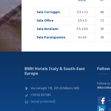
Meter
m
Zimmerservice
Zugang für Rollstuhlfahrer
Sala Correggio
5.5 x 12
66
Sala Office
2.5 x 5
12
Sala Antelami
5.5 x 6.5
35
Sala Parmigianino
4 x 6.5
26
BWH Hotels Italy & South-East
Follow
Europe
Follow us
#BestWe
Via Livraghi 1/B, 20126 Milano (MI)
+39 02 831081
F
[email protected]
L