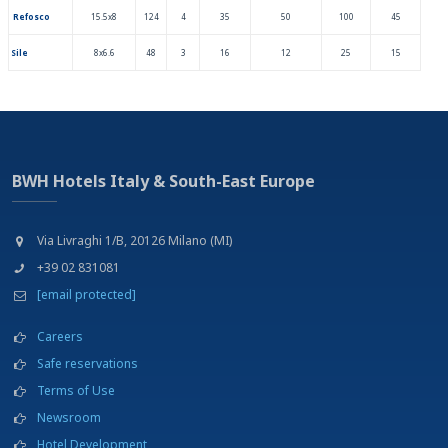
Refosco
15.5x8
124
4
35
50
100
45
Sile
8x6.6
48
3
16
12
25
15
BWH Hotels Italy & South-East Europe
Via Livraghi 1/B, 20126 Milano (MI)
+39 02 831081
[email protected]
Careers
Safe reservations
Terms of Use
Newsroom
Hotel Development