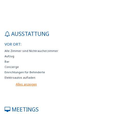
AUSSTATTUNG
VOR ORT:
Alle Zimmer sind Nichtraucherzimmer
Aufzug
Bar
Concierge
Einrichtungen für Behinderte
Elektroautos aufladen
Falls nicht im Preis inbegriffen, kann Frühstück im Hotel zum Preis von 18
Alles anzeigen
EUR pro Person und Tag erworben werden
Fax- und Fotokopierservice
Flughafentransfer zu vergünstigten Kondotionen
Gebührenpflichtiger Autos Miete
MEETINGS
Gebührenpflichtiger Parkplatz