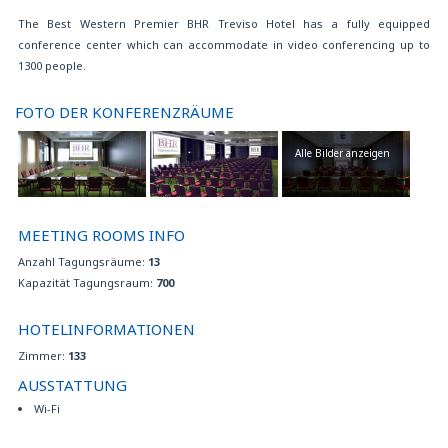
Gepäckaufbewarung
The Best Western Premier BHR Treviso Hotel has a fully equipped
Glutenfreie Produkte aug Nachfrage
conference center which can accommodate in video conferencing up to
Haustiere sind willkommen
1300 people.
Internet TV
Kinder bis 12 Jahre sind kostenfrei bei zwei zahlenden Erwachsenen in
Dreibettzimmer oder Vierbettzimmer.
FOTO DER KONFERENZRÄUME
Klimatisiert
Kostenlose Tageszeitung
Alle Bilder anzeigen
Kostenloses Internet point
Kostenloses Parken
Kostenloses Wi-Fi Internetverbindung
MEETING ROOMS INFO
Kostenpflichtiger Massage-und Beauty-Behandlungen auf Nachfrage
Mehrsprachiges Personal
Anzahl Tagungsräume:
13
Nichtraucher Zimmer
Kapazität Tagungsraum:
700
Parkplätze für Behinderte
Pay per view auf manchen Zimmern
HOTELINFORMATIONEN
Reservierungsservice für Ausflüge, Eintritte zu Museen , Flüge, Autos….
Zimmer:
133
Restaurant
Schließfach
AUSSTATTUNG
Spielraum
Wi-Fi
Ticketvorverkauf für örtliche Veranstaltungen
Turnhalle