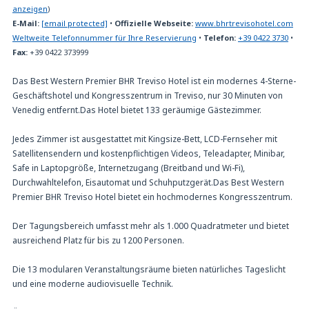
anzeigen
)
E-Mail:
[email protected]
•
Offizielle Webseite:
www.bhrtrevisohotel.com
Weltweite Telefonnummer für Ihre Reservierung
•
Telefon:
+39 0422 3730
•
Fax:
+39 0422 373999
Das Best Western Premier BHR Treviso Hotel ist ein modernes 4-Sterne-
Geschäftshotel und Kongresszentrum in Treviso, nur 30 Minuten von
Venedig entfernt.Das Hotel bietet 133 geräumige Gästezimmer.
Jedes Zimmer ist ausgestattet mit Kingsize-Bett, LCD-Fernseher mit
Satellitensendern und kostenpflichtigen Videos, Teleadapter, Minibar,
Safe in Laptopgröße, Internetzugang (Breitband und Wi-Fi),
Durchwahltelefon, Eisautomat und Schuhputzgerät.Das Best Western
Premier BHR Treviso Hotel bietet ein hochmodernes Kongresszentrum.
Der Tagungsbereich umfasst mehr als 1.000 Quadratmeter und bietet
ausreichend Platz für bis zu 1200 Personen.
Die 13 modularen Veranstaltungsräume bieten natürliches Tageslicht
und eine moderne audiovisuelle Technik.