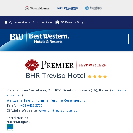
My reservations
Customer Care
BW Rewards ® Login
BHR Treviso Hotel
Best Western Premier
Via Postumia Castellana, 2
•
31055
Quinto di Treviso (TV), Italien
(
auf Karte
anzeigen
)
Weltweite Telefonnummer für Ihre Reservierung
Telefon:
+39 0422 3730
Offizielle Webseite:
www.bhrtrevisohotel.com
Zertifizierung
Nachhaltigkeit