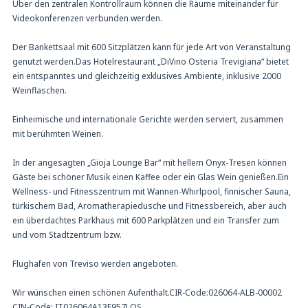
Über den zentralen Kontrollraum können die Räume miteinander für
Videokonferenzen verbunden werden.
Der Bankettsaal mit 600 Sitzplätzen kann für jede Art von Veranstaltung
genutzt werden.Das Hotelrestaurant „DiVino Osteria Trevigiana“ bietet
ein entspanntes und gleichzeitig exklusives Ambiente, inklusive 2000
Weinflaschen.
Einheimische und internationale Gerichte werden serviert, zusammen
mit berühmten Weinen.
In der angesagten „Gioja Lounge Bar“ mit hellem Onyx-Tresen können
Gäste bei schöner Musik einen Kaffee oder ein Glas Wein genießen.Ein
Wellness- und Fitnesszentrum mit Wannen-Whirlpool, finnischer Sauna,
türkischem Bad, Aromatherapiedusche und Fitnessbereich, aber auch
ein überdachtes Parkhaus mit 600 Parkplätzen und ein Transfer zum
und vom Stadtzentrum bzw.
Flughafen von Treviso werden angeboten.
Wir wünschen einen schönen Aufenthalt.CIR-Code:026064-ALB-00002
CIN-Code: IT026064A13F957LQS