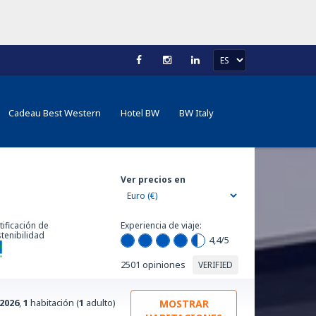
Cadeau Best Western
Hotel BW
BW Italy
Ver precios en
tificación de
Experiencia de viaje:
tenibilidad
4,4
/5
2501 opiniones
VERIFIED
/2026
,
1
habitación (
1
adulto)
MOSTRAR