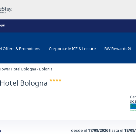
gin
l Offers & Promotions
Corporate MICE & Leisure
BW Rewards®
Tower Hotel Bologna - Bolonia
Hotel Bologna
Cer
sos
desde el
17/08/2026
hasta el
18/08
s