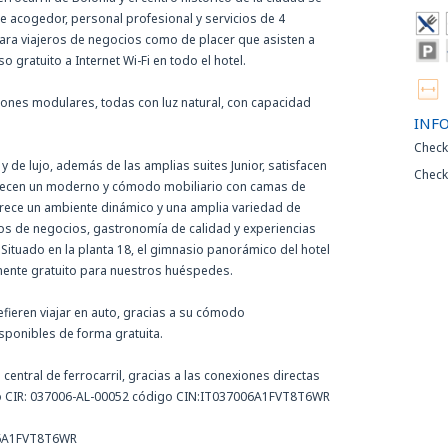
acogedor, personal profesional y servicios de 4
o para viajeros de negocios como de placer que asisten a
 gratuito a Internet Wi-Fi en todo el hotel.
iones modulares, todas con luz natural, con capacidad
INF
Check
y de lujo, además de las amplias suites Junior, satisfacen
Check
ofrecen un moderno y cómodo mobiliario con camas de
frece un ambiente dinámico y una amplia variedad de
s de negocios, gastronomía de calidad y experiencias
Situado en la planta 18, el gimnasio panorámico del hotel
almente gratuito para nuestros huéspedes.
efieren viajar en auto, gracias a su cómodo
isponibles de forma gratuita.
central de ferrocarril, gracias a las conexiones directas
o CIR: 037006-AL-00052 código CIN:IT037006A1FVT8T6WR
06A1FVT8T6WR