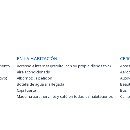
EN LA HABITACIÓN:
CERC
mento
Accesso a internet gratuito (con su propio dispositivo)
Acces
Aire acondicionado
Aerop
tivo)
Albornoz , a petición
Autov
Botella de agua a la llegada
Beau
Caja fuerte
Bus T
Maquina para hervir tè y café en todas las habitaciones
Campo
Minibar
Campo
Plancha y tabla de planchar a solicitud
Centr
Secador de pelo
Cent
Servicio de internet Wi-Fi gratuito
Comme
TV vía satélite
Cine