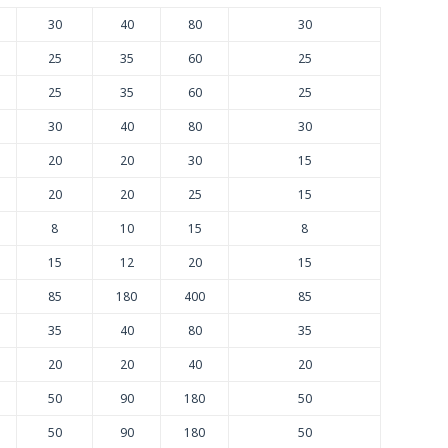
Unive
30
40
80
30
25
35
60
25
25
35
60
25
30
40
80
30
ticos
20
20
30
15
sayuno
 día
20
20
25
15
8
10
15
8
15
12
20
15
85
180
400
85
35
40
80
35
20
20
40
20
50
90
180
50
50
90
180
50