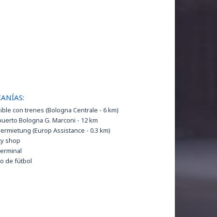
ANÍAS:
ible con trenes (Bologna Centrale - 6 km)
uerto Bologna G. Marconi - 12 km
ermietung (Europ Assistance - 0.3 km)
ty shop
erminal
 de fútbol
 de fútbol sala (1.5 km)
o comercial - Shopping area (Esselunga, 0,2 km -
ro Commerciale Vialarga, 1 km - Centro
rciale Fossolo, 1,5 km)
ma