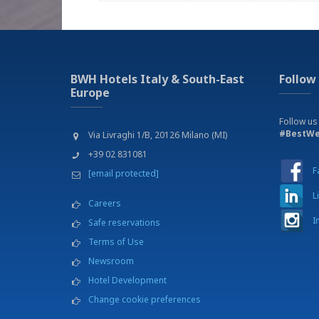
BWH Hotels Italy & South-East
Follow
Europe
Follow us
#BestWe
Via Livraghi 1/B, 20126 Milano (MI)
+39 02 831081
F
[email protected]
L
Careers
I
Safe reservations
Terms of Use
Newsroom
Hotel Development
Change cookie preferences