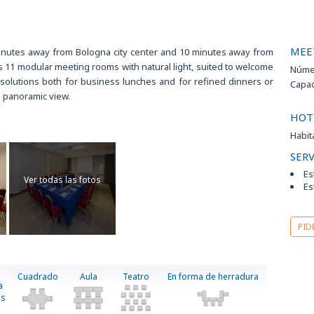
Disco
Escue
Estac
MEE
Estad
minutes away from Bologna city center and 10 minutes away from
 hasta
Gimn
 11 modular meeting rooms with natural light, suited to welcome
Númer
Golf 
 solutions both for business lunches and for refined dinners or
Capac
Hospi
th panoramic view.
Ir a 
HOT
tación
Jardí
Habit
Joggi
Masaj
SERV
Mus
Es
Ver todas las fotos
Pisci
Es
Resta
Servi
PID
Shopp
Spa
Squas
Teatr
Cuadrado
Aula
Teatro
En forma de herradura
a
Teatr
os
Tenni