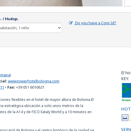
. / Huésp.
Do you have a Corp Id?
El ho
 mapa
)
KEY.
cial:
www.towerhotelbologna.com
111
•
Fax:
+39 051 6010621
nes flexibles en el hotel de mayor altura de Bolonia.El
 estratégica ubicación a solo unos metros de la
HOT
nutos de la A14 y de FICO Eataly World y a 10 minutos en
SERV
errocarril de Bolonia y el centro histórico de la ciudad se