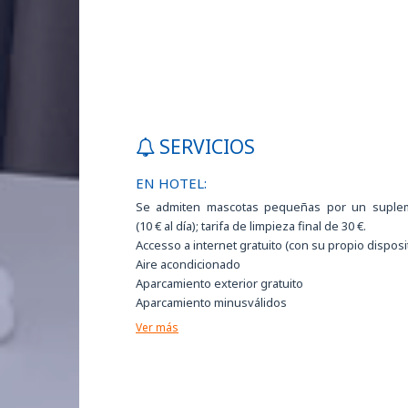
SERVICIOS
EN HOTEL:
Se admiten mascotas pequeñas por un suple
(10 € al día); tarifa de limpieza final de 30 €.
Accesso a internet gratuito (con su propio disposi
Aire acondicionado
Aparcamiento exterior gratuito
Aparcamiento minusválidos
Ascensor
Ver más
Bar
Caja de seguridad
Caja fuerte
Cama extra disponible bajo petición