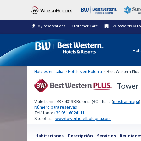
My reservations
Customer Care
BW Rewards ® Lo
Hote
Hoteles en Italia
Hoteles en Bolonia
Best Western Plus 
Tower 
Best Western Plus
Viale Lenin, 43
•
40138
Bolonia (BO), Italia
(
mostrar mapa
)
Número para reservas
Teléfono:
+39 051 6024111
Sito oficial:
www.towerhotelbologna.com
Habitaciones
Descripción
Servicios
Reunione