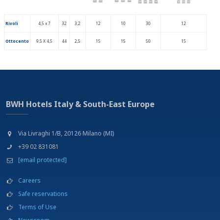
Rivoli
4,5 x 7
32
3,2
12
10
30
12
Ottocento
9,5 X 4,5
44
2,5
15
15
50
15
BWH Hotels Italy & South-East Europe
Via Livraghi 1/B, 20126 Milano (MI)
+39 02 831081
[email protected]
Careers
Safe reservations
Terms of Use