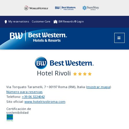
My reservations
Customer Care
BW Rewards ® Login
Hotel Rivoli
Best Western
Via Torquato Taramelli, 7
•
00197
Roma (RM), Italia
(
mostrar mapa
)
Número para reservas
Teléfono:
+39 06 3224042
Sito oficial:
www.hotelrivoliroma.com
Certificación de
sostenibilidad