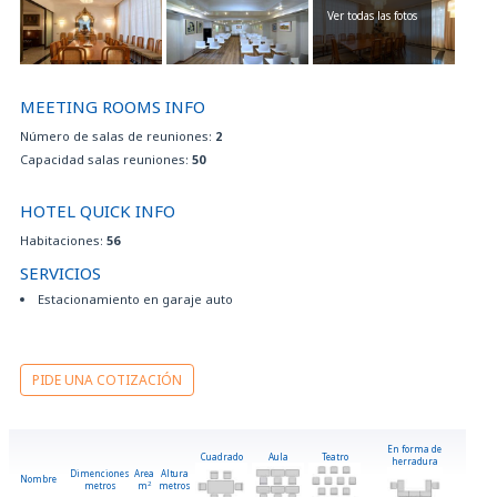
Ver todas las fotos
MEETING ROOMS INFO
Número de salas de reuniones:
2
Capacidad salas reuniones:
50
HOTEL QUICK INFO
Habitaciones:
56
SERVICIOS
Estacionamiento en garaje auto
PIDE UNA COTIZACIÓN
En forma de
Cuadrado
Aula
Teatro
herradura
Dimenciones
Area
Altura
Nombre
metros
m
2
metros