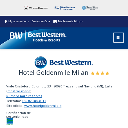
My reservations
Customer Care
BW Rewards ® Login
Hotel Goldenmile Milan
Best Western
Viale Cristoforo Colombo, 33
•
20090
Trezzano sul Naviglio (MI), Italia
(
mostrar mapa
)
Número para reservas
Teléfono:
+39 02 48498111
Sito oficial:
www.hotelgoldenmile.it
Certificación de
sostenibilidad