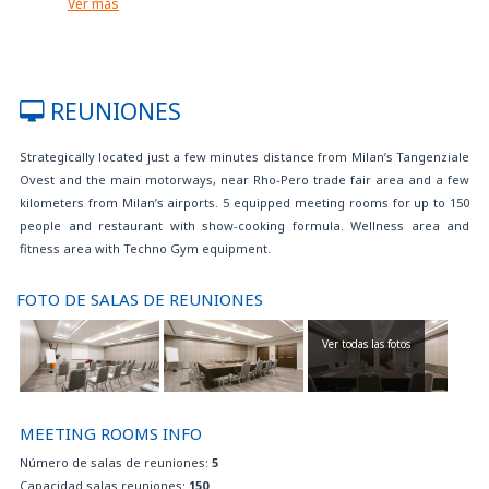
Ver más
Estancia gratuita para niño hasta 3 años en habitación con 2 adultos
Facilidades para minusválidos
Gimnasio
Habitaciones contiguas
REUNIONES
Habitaciones para no fumadores
Hay cunas gratuitas disponibles bajo petición
Strategically located just a few minutes distance from Milan’s Tangenziale
Locutorio gratuito
Ovest and the main motorways, near Rho-Pero trade fair area and a few
Parking cubierto de pago
kilometers from Milan’s airports. 5 equipped meeting rooms for up to 150
Personal multilingüe
people and restaurant with show-cooking formula. Wellness area and
Piscina cubierta climatizada
fitness area with Techno Gym equipment.
Restaurante
Se admiten animales
Servicio de fax y fotocopias
FOTO DE SALAS DE REUNIONES
Servicio de internet Wi-Fi gratuito
Servicio lavandería
Ver todas las fotos
Si no está incluido en la tarifa reservada, el desayuno tendrá un coste
adicional de 10 EUR por persona y día
Spa, baño turco
MEETING ROOMS INFO
Sustainability certification
EN LA HABITACIÓN:
Número de salas de reuniones:
5
Maquina para hervir tè y café en todas las habitaciones
Capacidad salas reuniones:
150