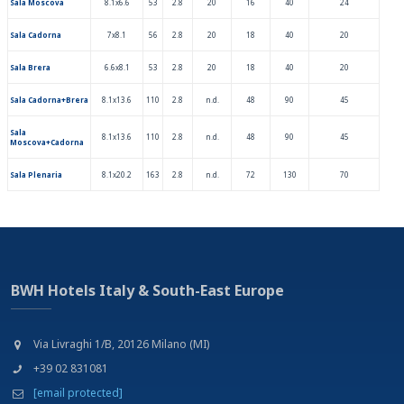
Sala Moscova
8.1x6.6
53
2.8
20
16
40
24
Sala Cadorna
7x8.1
56
2.8
20
18
40
20
Sala Brera
6.6x8.1
53
2.8
20
18
40
20
Sala Cadorna+Brera
8.1x13.6
110
2.8
n.d.
48
90
45
Sala
8.1x13.6
110
2.8
n.d.
48
90
45
Moscova+Cadorna
Sala Plenaria
8.1x20.2
163
2.8
n.d.
72
130
70
BWH Hotels Italy & South-East Europe
Via Livraghi 1/B, 20126 Milano (MI)
+39 02 831081
[email protected]