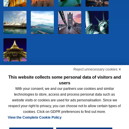
Reject unnecessary cookies ✕
This website collects some personal data of visitors and
users
With your consent, we and our partners use cookies and similar
technologies to store, access and process personal data such as
website visits or cookies are used for ads personalisation. Since we
respect your right to privacy, you can choose not to allow certain types of
BWH Hotels Italia S.c.p.a. - Società Benefit - via Livraghi, 1/b - 20126
cookies. Click on GDPR preferences to find out more.
Milano - P.IVA 06865290156 -
Change cookie preferences
-
Privacy
Policy
View the Complete Cookie Policy
®
Each BWH
Hotels property is independently owned and operated.