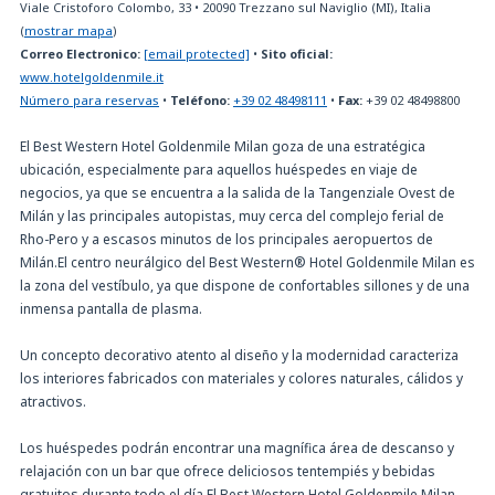
Viale Cristoforo Colombo, 33
•
20090
Trezzano sul Naviglio (MI), Italia
(
mostrar mapa
)
Correo Electronico:
[email protected]
•
Sito oficial:
www.hotelgoldenmile.it
Número para reservas
•
Teléfono:
+39 02 48498111
•
Fax:
+39 02 48498800
El Best Western Hotel Goldenmile Milan goza de una estratégica
ubicación, especialmente para aquellos huéspedes en viaje de
negocios, ya que se encuentra a la salida de la Tangenziale Ovest de
Milán y las principales autopistas, muy cerca del complejo ferial de
Rho-Pero y a escasos minutos de los principales aeropuertos de
Milán.El centro neurálgico del Best Western® Hotel Goldenmile Milan es
la zona del vestíbulo, ya que dispone de confortables sillones y de una
inmensa pantalla de plasma.
Un concepto decorativo atento al diseño y la modernidad caracteriza
los interiores fabricados con materiales y colores naturales, cálidos y
atractivos.
Los huéspedes podrán encontrar una magnífica área de descanso y
relajación con un bar que ofrece deliciosos tentempiés y bebidas
gratuitos durante todo el día.El Best Western Hotel Goldenmile Milan