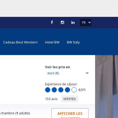
Cadeau Best Western
Hotel BW
BW Italy
Voir les prix en
Expérience de séjour:
4,0
/5
153 avis
VERIFIED
chambre (
1
adulte)
AFFICHER LES