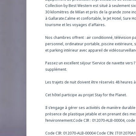
Collection by Best Western est situé à seulement six
30 kilomètres de Milan et près de la grande zone ind
à Gallarate.Calme et confortable, le Jet Hotel, Sure H
tourisme et les voyages d'affaires.
Nos chambres offrent : air conditionné, télévision par 
personnel, ordinateur portable, piscine extérieure, 
et parking intérieur avec appareil de vidéosurveillan
Passez un excellent séjour !Service de navette ver
supplément.
Les trajets de nuit doivent être réservés 48 heures à
Cet hôtel participe au projet Stay for the Planet.
Il s’engage à gérer ses activités de manière durabl
présence de plastique jetable et en prenant des mes
l’environnement.Code CIR : 012070-ALB-00004, co
Code CIR: 012070-ALB-00004 Code CIN: IT01207