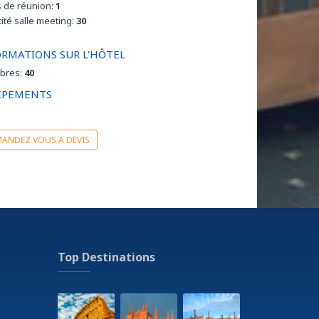
s de réunion:
1
ité salle meeting:
30
ORMATIONS SUR L'HÔTEL
bres:
40
IPEMENTS
ANDEZ VOUS A DEVIS
Top Destinations