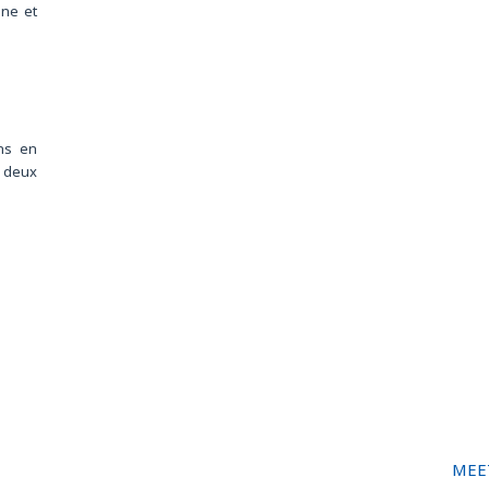
nne et
ans en
 deux
MEE