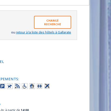
CHANGÉ
RECHERCHE
ou
retour à la liste des hôtels à Gallarate
EL
IPEMENTS:
O
-In: à partir de
14:00