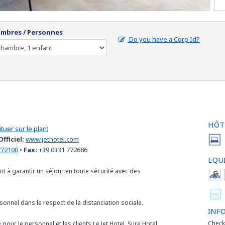
mbres / Personnes
Do you have a Corp Id?
HÔT
ituer sur le plan
)
Officiel:
www.jethotel.com
772100
•
Fax:
+39 0331 772686
EQU
 à garantir un séjour en toute sécurité avec des
sonnel dans le respect de la distanciation sociale.
INF
Check
our le personnel et les clients.Le Jet Hotel, Sure Hotel