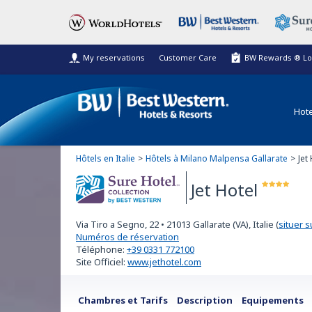
My reservations
Customer Care
BW Rewards ® Lo
Hote
Hôtels en Italie
Hôtels à Milano Malpensa Gallarate
Jet
Jet Hotel
Sure Hotel
Via Tiro a Segno, 22
•
21013
Gallarate (VA), Italie
(
situer s
Collection
Numéros de réservation
Téléphone:
+39 0331 772100
Site Officiel:
www.jethotel.com
Chambres et Tarifs
Description
Equipements