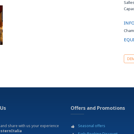
Salle
Capac
INF
Cham
EQU
DEM
 Us
Offers and Promotions
 and share with us your experience
Seasonal offers
sternItalia
Early Booking Discount