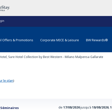
gin
l Offers & Promotions
Corporate MICE & Leisure
BW Rewards®
 Hotel, Sure Hotel Collection by Best Western - Milano Malpensa Gallarate
ur le plan
)
de
17/08/2026
jusqu'à
18/08/2026
,
1
Séminaires