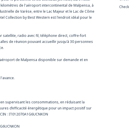
 kilomètres de l'aéroport intercontinental de Malpensa, à
Check
ustrielle de Varèse, entre le Lac Majeur et le Lac de Côme
otel Collection by Best Western est l'endroit idéal pour le
satellite, radio avec fil, téléphone direct, coffre-fort
salles de réunion pouvant accueillir jusqu'à 30 personnes
ce.
s l'aéroport de Malpensa disponible sur demande et en
 l'avance.
e en supervisant les consommations, en réduisant la
ures d’efficacité énergétique pour un impact positif sur
de CIN : IT012070A1G6UCNKON
0A1G6UCNKON