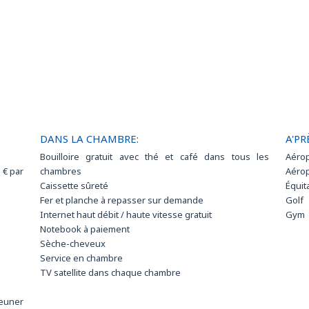
DANS LA CHAMBRE:
A'PR
Bouilloire gratuit avec thé et café dans tous les
Aérop
 € par
chambres
Aérop
Caissette sûreté
Équit
Fer et planche à repasser sur demande
Golf
Internet haut débit / haute vitesse gratuit
Gym
Notebook à paiement
Sèche-cheveux
Service en chambre
TV satellite dans chaque chambre
jeuner