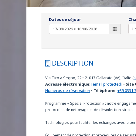
Dates de séjour
Cha
DESCRIPTION
Via Tiro a Segno, 22
•
21013
Gallarate (VA), Italie
(
s
Adresse électronique:
[email protected]
•
Site 
Numéros de réservation
•
Téléphone:
+39 0331 
Programme « Special Protection » : notre engagement
protocoles de nettoyage et de désinfection stricts.
Technologies pour faciliter les échanges avec le per
Équipement de protection et procédures de sécurité p