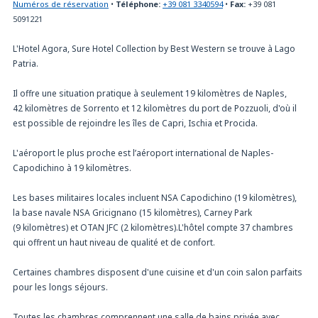
Numéros de réservation
•
Téléphone:
+39 081 3340594
•
Fax:
+39 081
5091221
L'Hotel Agora, Sure Hotel Collection by Best Western se trouve à Lago
Patria.
Il offre une situation pratique à seulement 19 kilomètres de Naples,
42 kilomètres de Sorrento et 12 kilomètres du port de Pozzuoli, d'où il
est possible de rejoindre les îles de Capri, Ischia et Procida.
L'aéroport le plus proche est l’aéroport international de Naples-
Capodichino à 19 kilomètres.
Les bases militaires locales incluent NSA Capodichino (19 kilomètres),
la base navale NSA Gricignano (15 kilomètres), Carney Park
(9 kilomètres) et OTAN JFC (2 kilomètres).L'hôtel compte 37 chambres
qui offrent un haut niveau de qualité et de confort.
Certaines chambres disposent d'une cuisine et d'un coin salon parfaits
pour les longs séjours.
Toutes les chambres comprennent une salle de bains privée avec