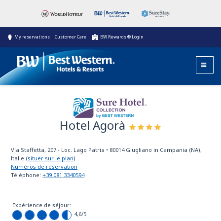
My reservations
Customer Care
BW Rewards ® Login
Hotel Agorà
Sure Hotel
Collection
Via Staffetta, 207 - Loc. Lago Patria
•
80014
Giugliano in Campania (NA),
Italie
(
situer sur le plan
)
Numéros de réservation
Téléphone:
+39 081 3340594
Expérience de séjour:
4,6
/5