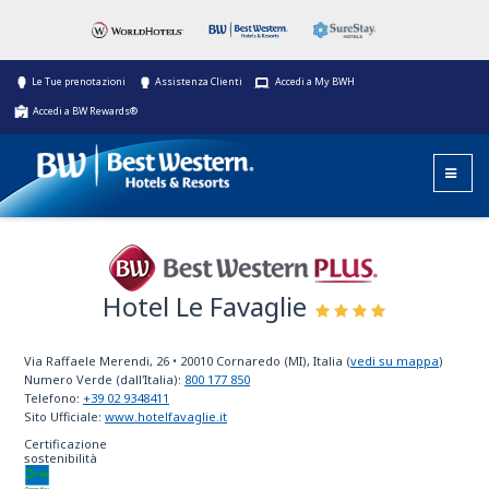
Le Tue prenotazioni
Assistenza Clienti
Accedi a My BWH
Accedi a BW Rewards®
Hotel Le Favaglie
Best Western Plus
Via Raffaele Merendi, 26
•
20010
Cornaredo (MI), Italia
(
vedi su mappa
)
Numero Verde (dall'Italia):
800 177 850
Telefono:
+39 02 9348411
Sito Ufficiale:
www.hotelfavaglie.it
Certificazione
sostenibilità