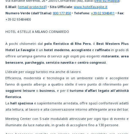
Via Raffaele Merendi, 26
•
20010
Cornaredo (MI), Italia
(
vedi su mappa
)
E-Mail:
[email protected]
•
Sito Ufficiale:
www.hotelfavaglie.it
Numero Verde (dall'Italia):
800 177 850
•
Telefono:
+39 02 9348411
•
Fax:
+39 02 93484400
HOTEL 4 STELLE A MILANO CORNAREDO
A pochi chilometri dal
polo fieristico di Rho Pero
, il
Best Western Plus
Hotel Le Favaglie
è un
hotel moderno
,
accogliente
e
raffinato
in grado di
offrire un’ampia gamma di servizi agli ospiti più esigenti:
ristorante
,
area
benessere
,
parcheggio
,
servizio navetta
e
centro congressi
.
L'ideale per viaggi turistici ma anche di lavoro.
Efficienza, modernità e tecnologia in un ambiente caldo e accogliente
fanno di questo albergo a quattro stelle il vero punto di riferimento per
soggiorni leisure
o
business
, e per il
turismo d'affari legato all'attività
fieristica
.
La
hall spaziosa
e sapientemente arredata, offre spazi confortevoli adatti
alla lettura, al lavoro e alla conversazione intorno all’elegante area del bar.
Meeting Center con 5 sale modulabili attrezzate per ogni tipo di evento e
illuminate da luce naturale, in grado di accogliere fino a 130 persone