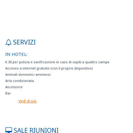
SERVIZI
IN HOTEL:
€ 30 per pulizia e sanificazione in caso di ospiti a quattro zampe
Accesso a internet gratuito (con il proprio dispositivo)
Animali domestici ammessi
Aria condizionata
Ascensore
Bar
Camere accessibili ai disabili
Vedi di più
Camere non fumatori
Cassaforte
Certificazione sostenibilità
Deposito bagagli
SALE RIUNIONI
Garage interno, videosorvegliato, 15€ al giorno a vettura