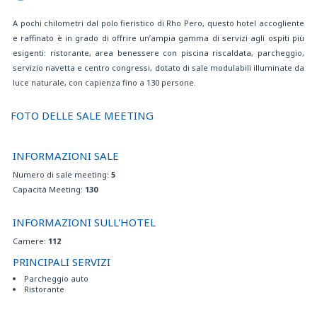
Internet point gratuito
A pochi chilometri dal polo fieristico di Rho Pero, questo hotel accogliente
Internet Wi-Fi gratuito
e raffinato è in grado di offrire un’ampia gamma di servizi agli ospiti più
Letto aggiunto disponibile su richiesta
esigenti: ristorante, area benessere con piscina riscaldata, parcheggio,
Massaggi ed estetica su richiesta e a pagamento
servizio navetta e centro congressi, dotato di sale modulabili illuminate da
Mediaset Premium gratuito
luce naturale, con capienza fino a 130 persone.
Noleggio auto
Palestra
Parcheggio disabili
FOTO DELLE SALE MEETING
Parcheggio esterno 6€ al giorno a vettura.
Piscina coperta riscaldata con angolo Jacuzzi
INFORMAZIONI SALE
Prenotazioni musei, escursioni turistiche, voli aerei, noleggio auto,...
Prevendita biglietti per eventi locali
Numero di sale meeting:
5
Prodotti senza glutine per celiaci su richiesta
Capacità Meeting:
130
Quotidiano gratuito nella hall
Ricarica auto elettriche
INFORMAZIONI SULL'HOTEL
Ristorante
Camere:
112
Se non inclusa nella tariffa prenotata, la colazione può essere acquistata
PRINCIPALI SERVIZI
in hotel a EUR 16 per persona, al giorno
Servizio Baby - sitting su richiesta, a pagamento
Parcheggio auto
Ristorante
Servizio fax, fotocopie, stampa
Servizio in camera