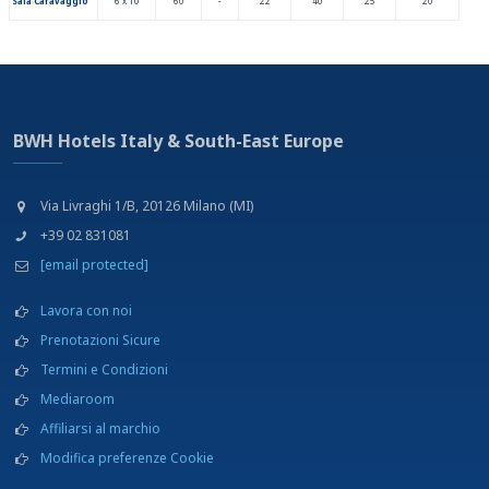
Sala Caravaggio
6 x 10
60
-
22
40
25
20
Cinema
Discoteca
Equitazione
Fermata metropolitana
Golf
Noleggio auto
BWH Hotels Italy & South-East Europe
Noleggio biciclette
Parcheggio
Percorsi jogging
Via Livraghi 1/B, 20126 Milano (MI)
Percorsi mountain bike
+39 02 831081
Pesca
Piscina
[email protected]
Ristorante
Shopping outlets
Lavora con noi
Stazione ferroviaria
Prenotazioni Sicure
Teatro
Termini e Condizioni
Tennis
Mediaroom
Affiliarsi al marchio
Modifica preferenze Cookie