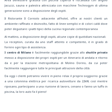
Area benessere gratuita con piscina coperta e riscaldata con angolo
Jacuzzi, sauna e palestra attrezzata con macchine Technogym di ultima
generazione sono a disposizione degli ospiti.
Il Ristorante Il Corniolo adiacente all'hotel, offre ai nostri clienti un
ambiente raffinato e disinvolto, fatto di linee semplici e di colori caldi dove
poter degustare i piatti tipici della cucina regionale contemporanea
Al mattino, a disposizione degli ospiti, alcune copie di quotidiani nazionali.
La reception, curata da uno staff attento e competente, è in grado di
fornire ogni tipo di assistenza.
Il
centro di Milano
è facilmente raggiungibile grazie allo
shuttle privato
messo a disposizione dei propri ospiti per un itinerario di andata e ritorno
da e per la stazione metropolitana di Molino Dorino, da cui poter
facilmente raggiungere tutte le principali attrazioni della città.
Da oggi i clienti potranno vivere in pieno relax il proprio soggiorno grazie
a una colonnina elettrica per ricarica autovetture da 22kW, così mentre
riposano, partecipano a una riunione di lavoro, cenano o fanno un tuffo in
piscina, la loro auto fa il pieno!