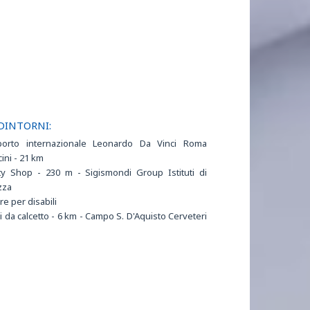
DINTORNI:
porto internazionale Leonardo Da Vinci Roma
cini - 21 km
y Shop - 230 m - Sigismondi Group Istituti di
zza
e per disabili
 da calcetto - 6 km - Campo S. D'Aquisto Cerveteri
lidoro
 da calcio - 4 km - Ass. Sportiva Dilettantistica
ova
o Benessere - 50 m - Studio Sano
ro Commerciale - 15 km - Parco Commerciale Da