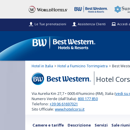
Le Tue prenotazioni
Assistenza Clienti
Accedi 
Hotel in Italia
Hotel a Fiumicino Torrimpietra
Best Weste
Hotel Cors
Best Western
Via Aurelia Km 27,7
•
00054
Fiumicino (RM), Italia
(
vedi su
Numero Verde (dall'Italia):
800 177 850
Telefono:
+39 06 61697021
Sito Ufficiale:
www.hotelcorsi.it
Camere e tariffe
Descrizione
Servizi
Sale riun