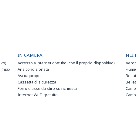
IN CAMERA:
NEI 
ivo)
Accesso a internet gratuito (con il proprio dispositivo)
Aero
€ (max
Aria condizionata
Fiumi
Asciugacapelli
Beaut
Cassetta di sicurezza
Belle
Ferro e asse da stiro su richiesta
Camer
Internet Wi-Fi gratuito
Campi
Minibar
SC Pa
TV LCD
Campi
Aran
Centr
Cent
Vinci