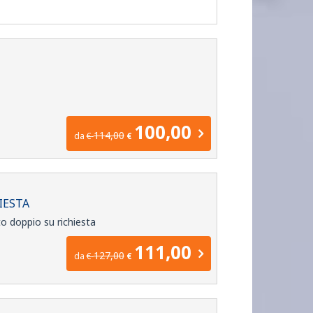
100,00
114,00
da
€
€
IESTA
o doppio su richiesta
111,00
127,00
da
€
€