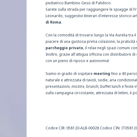
pediatrico Bambino Gesù di Palidoro.
Sarete sulla strada per raggiungere le spiagge di Fr
Leonardo, suggestivi itinerari d'interesse storico-ar
di Roma
.
Con la comodità di trovarsi lungo la Via Aurelia tra il 
piacere di una gustosa prima colazione, la praticità 
parcheggio privato
, il relax negli spazi comuni com
Inoltre, grazie all'attigua officina con distributore d
con un pieno di riposo e autonomia!
Siamo in grado di ospitare
meeting
fino a 40 perso
naturale e attrezzata di tavoli, sedie, aria condizionat
presentazioni, mostre, brunch, buffet lunch e feste i
sulla campagna circostante, attrezzata di lettini, è po
Codice CIR: 058120-ALB-00028 Codice CIN: IT058