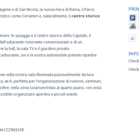
PRIN
egene e di San Nicola, la nuova Fiera di Roma, il Parco
tistico come Cerveteri e, naturalmente, il
centro storico
mare, le spiagge e il centro storico della Capitale, il
dell'adiacente ristorante convenzionato e di un
e la hall, la sala TV e il giardino privato.
INF
i carburante, voi e la vostra automobile potrete ripartire
Check
Check
ne nella nostra sala illuminata piacevolmente da luce
a, wi-fi, perfetta per l'organizzazione di riunioni, seminari,
noltre, nella zona solarium/relax al quarto piano, con vista
ssibile organizzare aperitivi e piccoli eventi.
120A1ZZIW32YR