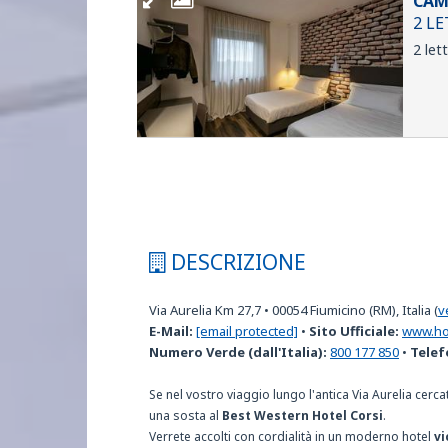
CAM
2 LE
2 let
DESCRIZIONE
Via Aurelia Km 27,7
•
00054
Fiumicino (RM), Italia
(
v
E-Mail:
[email protected]
•
Sito Ufficiale:
www.hot
Numero Verde (dall'Italia):
800 177 850
•
Telef
Se nel vostro viaggio lungo l'antica Via Aurelia cerc
una sosta al
Best Western Hotel Corsi
.
Verrete accolti con cordialità in un moderno hotel
vi