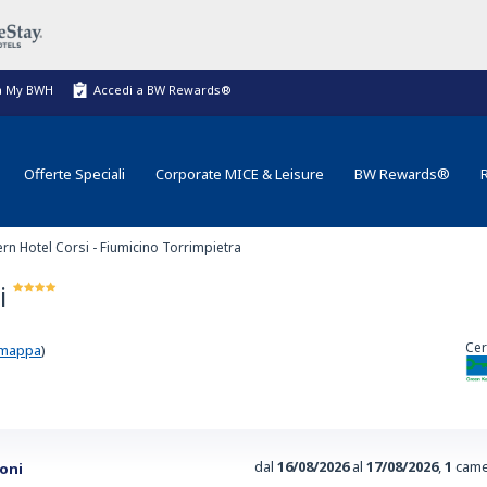
a My BWH
Accedi a BW Rewards®
Offerte Speciali
Corporate MICE & Leisure
BW Rewards®
rn Hotel Corsi - Fiumicino Torrimpietra
i
Cer
 mappa
)
dal
16/08/2026
al
17/08/2026
,
1
came
ioni