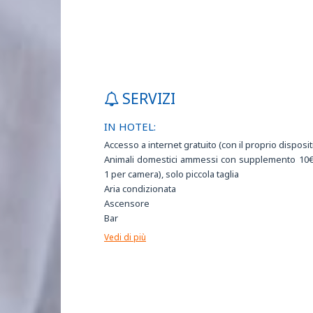
SERVIZI
IN HOTEL:
Accesso a internet gratuito (con il proprio disposit
Animali domestici ammessi con supplemento 10
1 per camera), solo piccola taglia
Aria condizionata
Ascensore
Bar
Biciclette a pagamento per gli ospiti
Vedi di più
Business Center (pc + stampante + internet)
Camere accessibili ai disabili
Camere insonorizzate
Camere non fumatori
Cassaforte