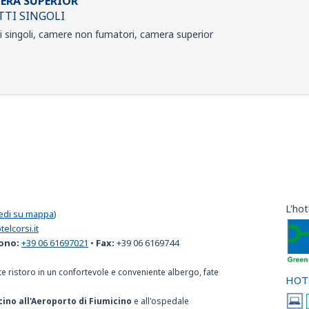
ERA SUPERIOR
TTI SINGOLI
ti singoli, camere non fumatori, camera superior
L'hot
edi su mappa
)
elcorsi.it
ono:
+39 06 61697021
•
Fax:
+39 06 6169744
ate ristoro in un confortevole e conveniente albergo, fate
HOT
cino all'Aeroporto di Fiumicino
e all'ospedale