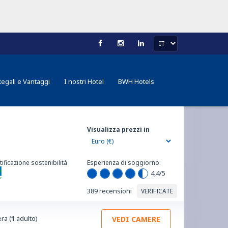
Regali e Vantaggi
I nostri Hotel
BWH Hotels
Visualizza prezzi in
tificazione sostenibilità
Esperienza di soggiorno:
4,4
/5
389 recensioni
VERIFICATE
ra (
1
adulto)
VEDI CAMERE