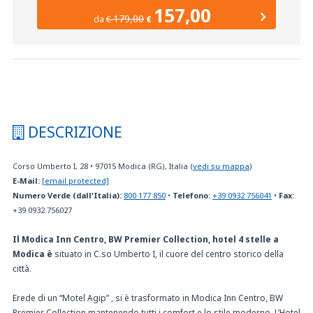
157,00
179,00
da
€
€
DESCRIZIONE
Corso Umberto I, 28
•
97015
Modica (RG), Italia
(
vedi su mappa
)
E-Mail:
[email protected]
Numero Verde (dall'Italia):
800 177 850
•
Telefono:
+39 0932 756041
•
Fax:
+39 0932 756027
Il Modica Inn Centro, BW Premier Collection, hotel 4 stelle a
Modica è
situato in C.so Umberto I, il cuore del centro storico della
città.
Erede di un “Motel Agip” , si è trasformato in Modica Inn Centro, BW
Premier Collection mantenendo tutti i comfort e lo stile moderno. L’Hotel