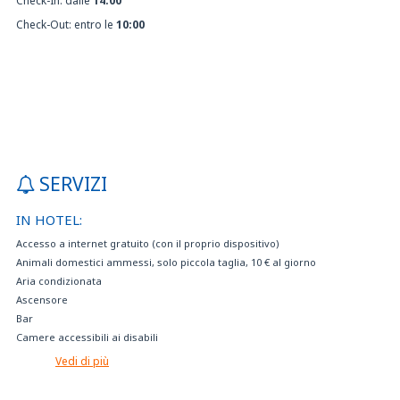
Check-In: dalle
14:00
Check-Out: entro le
10:00
SERVIZI
IN HOTEL:
Accesso a internet gratuito (con il proprio dispositivo)
Animali domestici ammessi, solo piccola taglia, 10 € al giorno
Aria condizionata
Ascensore
Bar
Camere accessibili ai disabili
Camere insonorizzate
Vedi di più
Camere per disabili
Cassaforte