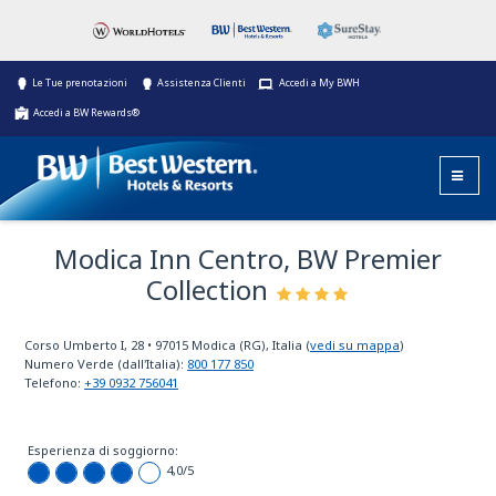
Le Tue prenotazioni
Assistenza Clienti
Accedi a My BWH
Accedi a BW Rewards®
Modica Inn Centro, BW Premier
Collection
Corso Umberto I, 28
•
97015
Modica (RG), Italia
(
vedi su mappa
)
Numero Verde (dall'Italia):
800 177 850
Telefono:
+39 0932 756041
Esperienza di soggiorno:
4,0
/5