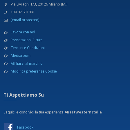
Centro commerciale - Area shopping
Via Livraghi 1/B, 20126 Milano (MI)
Cinema
+39 02 831081
Equitazione
[email protected]
Escursioni
Fermata autobus - 170 m
Lavora con noi
Giardino
Massaggi ed estetica su richiesta e a pagamento
Prenotazioni Sicure
Musei
Termini e Condizioni
Noleggio auto
Mediaroom
Noleggio biciclette
Ospedale - Ospedale Maggiore
Affiliarsi al marchio
Palestra
Modifica preferenze Cookie
Parcheggio
Percorsi jogging
Percorsi mountain bike
Piscina
Ti Aspettiamo Su
Porto - Pozzallo - 22 km
Sale meeting
Seguici e condividi la tua esperienza
Servizio lavanderia a pagamento
#BestWesternItalia
Spiaggia - Marina di Modica - 22 km
Stazione ferroviaria - Modica - 1,8 km
Facebook