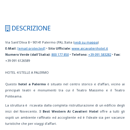
DESCRIZIONE
Via Sant'Oliva 8
•
90141
Palermo (PA), Italia
(
vedi su mappa
)
E-Mail:
[email protected]
•
Sito Ufficiale:
www.aicavalierihotel.it
Numero Verde (dall'Italia):
800 177 850
•
Telefono:
+39 091 583282
•
Fax:
+39 091 6126589
HOTEL 4 STELLE A PALERMO
Questo
hotel a Palermo
è situato nel centro storico e d'affari, vicino ai
principali teatri e monumenti tra cui il Teatro Massimo e il Teatro
Politeama.
La struttura è ricavata dalla completa ristrutturazione di un edificio degli
inizi del Novecento. Il
Best Western Ai Cavalieri Hotel
offre a tutti gli
ospiti un ambiente raffinato ed accogliente ed è l'ideale sia per vacanze
turistiche che per viaggi d'affari.