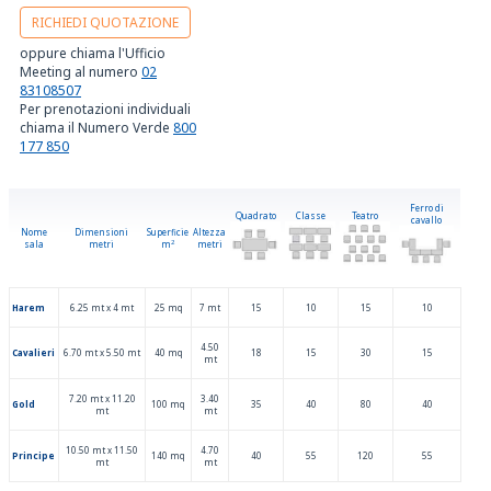
RICHIEDI QUOTAZIONE
oppure chiama l'Ufficio
Meeting al numero
02
83108507
Per prenotazioni individuali
chiama il Numero Verde
800
177 850
Ferro di
Quadrato
Classe
Teatro
cavallo
Nome
Dimensioni
Superficie
Altezza
sala
metri
m
2
metri
Harem
6.25 mt x 4 mt
25 mq
7 mt
15
10
15
10
4.50
Cavalieri
6.70 mt x 5.50 mt
40 mq
18
15
30
15
mt
7.20 mt x 11.20
3.40
Gold
100 mq
35
40
80
40
mt
mt
10.50 mt x 11.50
4.70
Principe
140 mq
40
55
120
55
mt
mt