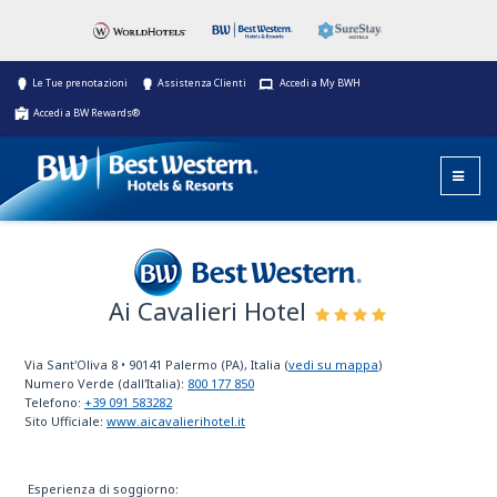
Le Tue prenotazioni
Assistenza Clienti
Accedi a My BWH
Accedi a BW Rewards®
Ai Cavalieri Hotel
Best Western
Via Sant'Oliva 8
•
90141
Palermo (PA), Italia
(
vedi su mappa
)
Numero Verde (dall'Italia):
800 177 850
Telefono:
+39 091 583282
Sito Ufficiale:
www.aicavalierihotel.it
Esperienza di soggiorno: