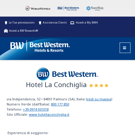
Le Tue prenotazioni
Assistenza Clienti
Accedi a My BWH
Accedi a BW Rewards®
Hotel La Conchiglia
Best Western
via Indipendenza, 52
•
84051
Palinuro (SA), Italia
(
vedi su mappa
)
Numero Verde (dall'Italia):
800 177 850
Telefono:
+39 0974 931018
Sito Ufficiale:
www.hotellaconchiglia.it
Esperienza di soggiorno: