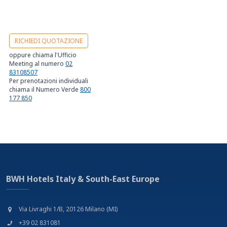
RICHIEDI QUOTAZIONE
oppure chiama l'Ufficio
Meeting al numero
02
83108507
Per prenotazioni individuali
chiama il Numero Verde
800
177 850
BWH Hotels Italy & South-East Europe
Via Livraghi 1/B, 20126 Milano (MI)
+39 02 831081