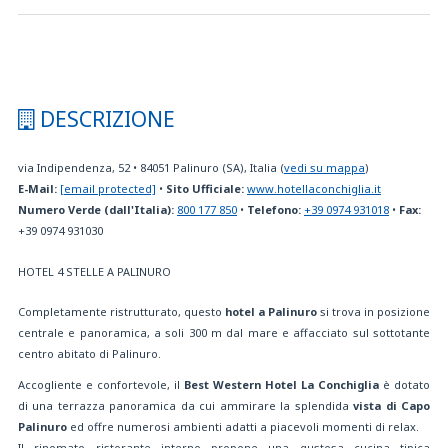
DESCRIZIONE
via Indipendenza, 52
•
84051
Palinuro (SA), Italia
(
vedi su mappa
)
E-Mail:
[email protected]
•
Sito Ufficiale:
www.hotellaconchiglia.it
Numero Verde (dall'Italia):
800 177 850
•
Telefono:
+39 0974 931018
•
Fax:
+39 0974 931030
HOTEL 4 STELLE A PALINURO
Completamente ristrutturato, questo
hotel a Palinuro
si trova in posizione
centrale e panoramica, a soli 300 m dal mare e affacciato sul sottotante
centro abitato di Palinuro.
Accogliente e confortevole, il
Best Western Hotel La Conchiglia
è dotato
di una terrazza panoramica da cui ammirare la splendida
vista di Capo
Palinuro
ed offre numerosi ambienti adatti a piacevoli momenti di relax.
Il rinomato ristorante interno propone una gustosa cucina tipica