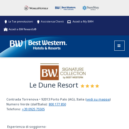
Le Tue prenotazioni
Assistenza Clienti
Accedi a My BWH
Accedi a BW Rewards®
Le Dune Resort
BW Signature
Collection
Contrada Torrenova
•
92013
Porto Palo (AG), Italia
(
vedi su mappa
)
Numero Verde (dall'Italia):
800 177 850
Telefono:
+39 0925 75505
Esperienza di soggiorno: