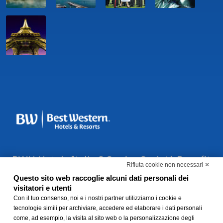
BWH Hotels Italia S.C.p.A. - Società Benefit
Rifiuta cookie non necessari ✕
- via Livraghi, 1/b - 20126 Milano - P.IVA
Questo sito web raccoglie alcuni dati personali dei
06865290156 -
Modifica preferenze Cookie
visitatori e utenti
-
Con il tuo consenso, noi e i nostri partner utilizziamo i cookie e
Privacy Policy
-
Modello 231 e
tecnologie simili per archiviare, accedere ed elaborare i dati personali
Whistleblowing
come, ad esempio, la visita al sito web o la personalizzazione degli