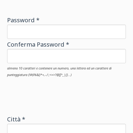
Password *
Conferma Password *
almeno 10 caratteri e contenere un numero, una lettera ed un carattere di
punteggiatura (!#$%&()*+,-./:;<=>?@[]^_|{}...)
Città *