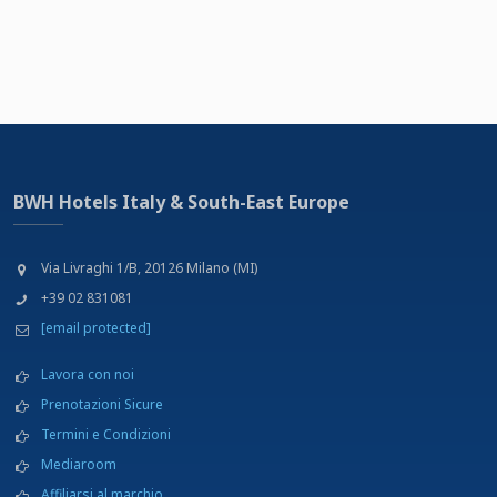
BWH Hotels Italy & South-East Europe
Via Livraghi 1/B, 20126 Milano (MI)
+39 02 831081
[email protected]
Lavora con noi
Prenotazioni Sicure
Termini e Condizioni
Mediaroom
Affiliarsi al marchio