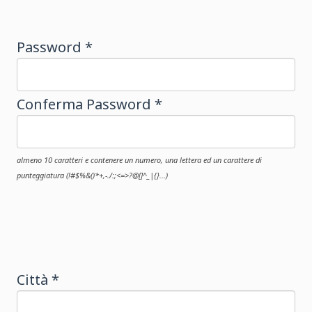
Password *
Conferma Password *
almeno 10 caratteri e contenere un numero, una lettera ed un carattere di
punteggiatura (!#$%&()*+,-./:;<=>?@[]^_|{}...)
Città *