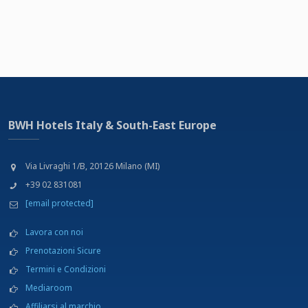
BWH Hotels Italy & South-East Europe
Via Livraghi 1/B, 20126 Milano (MI)
+39 02 831081
[email protected]
Lavora con noi
Prenotazioni Sicure
Termini e Condizioni
Mediaroom
Affiliarsi al marchio