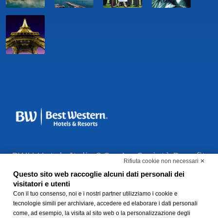
BWH Hotels Italia S.C.p.A. - Società Benefit
Rifiuta cookie non necessari ✕
- via Livraghi, 1/b - 20126 Milano - P.IVA
Questo sito web raccoglie alcuni dati personali dei
06865290156 -
Modifica preferenze Cookie
visitatori e utenti
-
Con il tuo consenso, noi e i nostri partner utilizziamo i cookie e
Privacy Policy
-
Modello 231 e
tecnologie simili per archiviare, accedere ed elaborare i dati personali
Whistleblowing
come, ad esempio, la visita al sito web o la personalizzazione degli