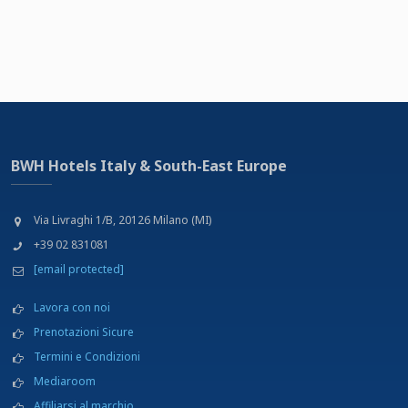
BWH Hotels Italy & South-East Europe
Via Livraghi 1/B, 20126 Milano (MI)
+39 02 831081
[email protected]
Lavora con noi
Prenotazioni Sicure
Termini e Condizioni
Mediaroom
Affiliarsi al marchio