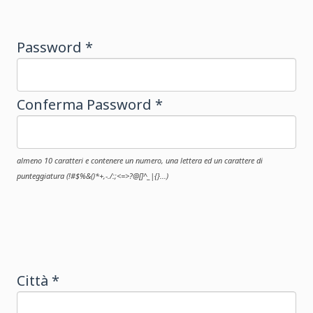
Password *
Conferma Password *
almeno 10 caratteri e contenere un numero, una lettera ed un carattere di
punteggiatura (!#$%&()*+,-./:;<=>?@[]^_|{}...)
Città *