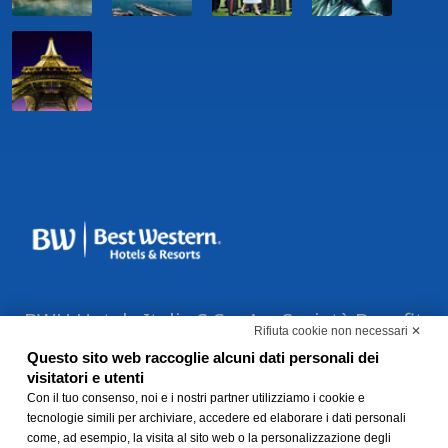
BWH Hotels Italia S.C.p.A. - Società Benefit
Rifiuta cookie non necessari ✕
- via Livraghi, 1/b - 20126 Milano - P.IVA
Questo sito web raccoglie alcuni dati personali dei
06865290156 -
Modifica preferenze Cookie
visitatori e utenti
-
Con il tuo consenso, noi e i nostri partner utilizziamo i cookie e
Privacy Policy
-
Modello 231 e
tecnologie simili per archiviare, accedere ed elaborare i dati personali
Whistleblowing
come, ad esempio, la visita al sito web o la personalizzazione degli