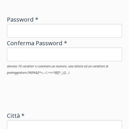
Password *
Conferma Password *
almeno 10 caratteri e contenere un numero, una lettera ed un carattere di
punteggiatura (!#$%&()*+,-./:;<=>?@[]^_|{}...)
Città *