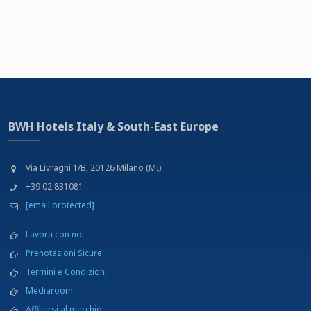
BWH Hotels Italy & South-East Europe
Via Livraghi 1/B, 20126 Milano (MI)
+39 02 831081
[email protected]
Lavora con noi
Prenotazioni Sicure
Termini e Condizioni
Mediaroom
Affiliarsi al marchio