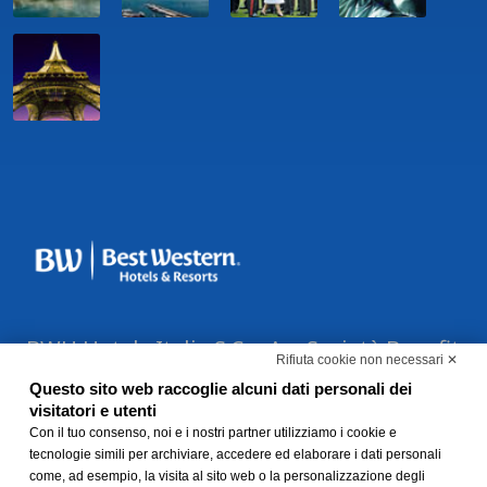
BWH Hotels Italia S.C.p.A. - Società Benefit
Rifiuta cookie non necessari ✕
- via Livraghi, 1/b - 20126 Milano - P.IVA
Questo sito web raccoglie alcuni dati personali dei
06865290156 -
Modifica preferenze Cookie
visitatori e utenti
-
Con il tuo consenso, noi e i nostri partner utilizziamo i cookie e
Privacy Policy
-
Modello 231 e
tecnologie simili per archiviare, accedere ed elaborare i dati personali
Whistleblowing
come, ad esempio, la visita al sito web o la personalizzazione degli