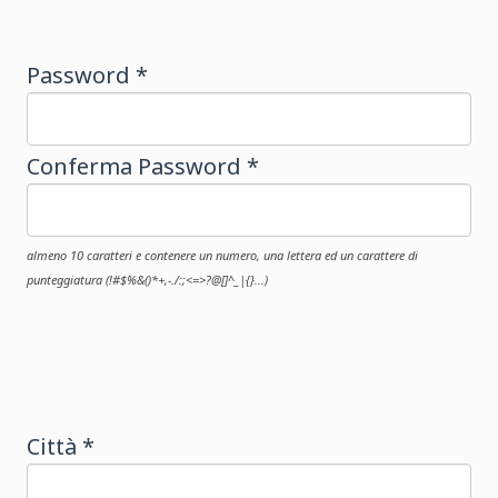
Password *
Conferma Password *
almeno 10 caratteri e contenere un numero, una lettera ed un carattere di
punteggiatura (!#$%&()*+,-./:;<=>?@[]^_|{}...)
Città *