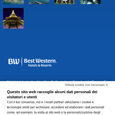
BWH Hotels Italia S.C.p.A. - Società Benefit
Rifiuta cookie non necessari ✕
- via Livraghi, 1/b - 20126 Milano - P.IVA
Questo sito web raccoglie alcuni dati personali dei
06865290156 -
Modifica preferenze Cookie
visitatori e utenti
-
Con il tuo consenso, noi e i nostri partner utilizziamo i cookie e
Privacy Policy
-
Modello 231 e
tecnologie simili per archiviare, accedere ed elaborare i dati personali
Whistleblowing
come, ad esempio, la visita al sito web o la personalizzazione degli