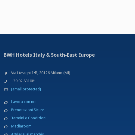
BWH Hotels Italy & South-East Europe
Via Livraghi 1/B, 20126 Milano (MI)
+39 02 831081
[email protected]
Lavora con noi
Prenotazioni Sicure
Termini e Condizioni
Mediaroom
Affiliarsi al marchio