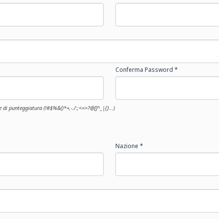
Conferma Password *
 di punteggiatura (!#$%&()*+,-./:;<=>?@[]^_|{}...)
Nazione *