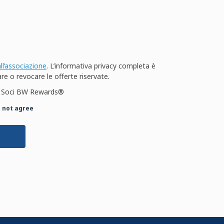
all’associazione
. L’informativa privacy completa è
are o revocare le offerte riservate.
r i Soci BW Rewards®
o not agree