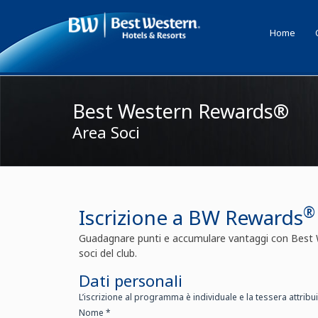
Home
Le Tue prenotazioni
Assistenza Clienti
Accedi 
Best Western Rewards®
Area Soci
®
Iscrizione a BW Rewards
Guadagnare punti e accumulare vantaggi con Best
soci del club.
Dati personali
L’iscrizione al programma è individuale e la tessera attribu
Nome *