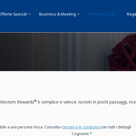
Offerte Speciali
Business & Meeting
BW Rewards®
Rega
a My BWH
Accedi a BW RewardsÂ®
®
 Western Rewards
è semplice e veloce: iscriviti in pochi passaggi, ric
ibile a una persona fisica. Consulta i
termini e le condizioni
per tutti i dettagli
Cognome *