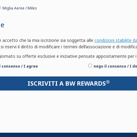
Miglia Aeree / Miles
ne
ccetto che la mia iscrizione sia soggetta alle
condizioni stabilite d
 riservi il diritto di modificare i termini dell’associazione e di modific
iornato su offerte esclusive e iniziative pensate appositamente pe
il consenso / I agree
nego il consenso / I d
®
ISCRIVITI A BW REWARDS