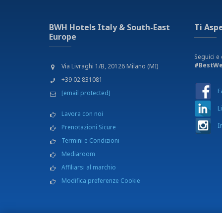
BWH Hotels Italy & South-East
Ti Asp
Europe
Seguici e 
#BestWe
Via Livraghi 1/B, 20126 Milano (MI)
+39 02 831081
F
[email protected]
L
Lavora con noi
I
Prenotazioni Sicure
Termini e Condizioni
Mediaroom
Affiliarsi al marchio
Modifica preferenze Cookie