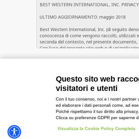
Salva i dati su questo dispositivo per i pross
Questo sito web raccog
visitatori e utenti
Con il tuo consenso, noi e i nostri partner 
ed elaborare i dati personali come, ad esem
BWH Hotels Italy & South-East Eur
Poiché rispettiamo il tuo diritto alla privacy
Clicca su preferenze GDPR per saperne di
Visualizza la Cookie Policy Completa
BWH Hotels Italia S.C.p.A. - Società Benefit - via Livrag
®
Each BWH
Hotels property is independently owned a