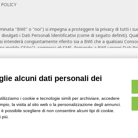
imi Web Check In
lie alcuni dati personali dei
CHECK IN
utilizziamo i cookie e tecnologie simili per archiviare, accedere
pio, la visita al sito web o la personalizzazione degli annunci.
ope
, è possibile scegliere di non consentire alcuni tipi di cookie.
 più.
hi, 1/b - 20126 Milano - P.IVA 06865290156 -
Modifica preferenze Cookie
-
Privacy
nd operated.