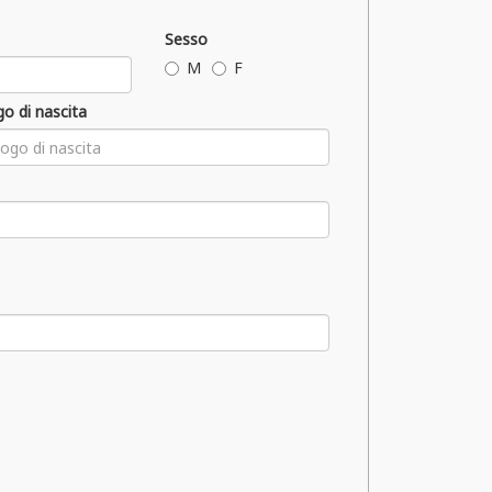
Sesso
M
F
o di nascita