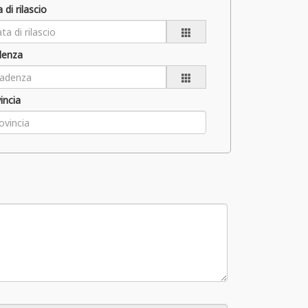
 di rilascio
denza
incia