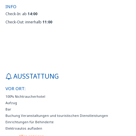
INFO
Check-In: ab
14:00
Check-Out: innerhalb
11:00
AUSSTATTUNG
VOR ORT:
100% Nichtraucherhotel
Aufzug
Bar
Buchung Veranstaltungen und touristischen Dienstleistungen
Einrichtungen für Behinderte
Elektroautos aufladen
Falls nicht im Preis inbegriffen, kann Frühstück im Hotel zum Preis von 9