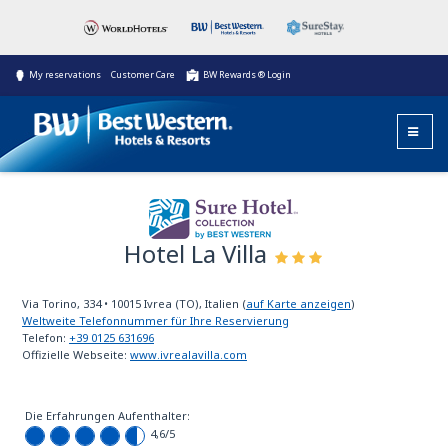
My reservations
Customer Care
BW Rewards ® Login
Hotel La Villa
Sure Hotel
Collection
Via Torino, 334
•
10015
Ivrea (TO), Italien
(
auf Karte anzeigen
)
Weltweite Telefonnummer für Ihre Reservierung
Telefon:
+39 0125 631696
Offizielle Webseite:
www.ivrealavilla.com
Die Erfahrungen Aufenthalter:
4,6
/5