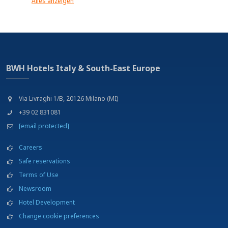
Alles anzeigen
EUR pro Person und Tag erworben werden
Garten
Gepäckaufbewarung
Glutenfreie Produkte aug Nachfrage
Haustiere gegen Gebühr erlaubt (nur kleine Hunde). Der Zutritt zum
Frühstücksraum ist nicht gestattet.
BWH Hotels Italy & South-East Europe
Kinder bis 3 Jahre sind kostenfrei bei zwei zahlenden Erwachsenen
Kinderbett auf Anfrage erhältlich (gegen Aufpreis)
Klimatisiert
Via Livraghi 1/B, 20126 Milano (MI)
Kostenlose Fahrradverleih
+39 02 831081
Kostenlose Parkplätze im Freien
[email protected]
Kostenloser Internetzugang (Mit dem eigenen Gerät)
Kostenloses Internet point
Careers
Kostenloses Wi-Fi Internetverbindung
Kostenpflichtiger Fax/Fotokopier Service
Safe reservations
Mehrsprachiges Personal
Terms of Use
Nichtraucher Zimmer
Newsroom
Pay per view in allen Zimmern
Relax-Zone
Hotel Development
Restaurant
Change cookie preferences
Schalldichte Räume