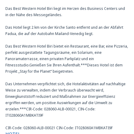
Das Best Western Hotel Biri liegt im Herzen des Business Centers und
in der Nähe des Messegeländes.
Das Hotel liegt 2 km von der Kirche Santo entfernt und an der Abfahrt
Padua, die auf der Autobahn Mailand-Venedig liegt.
Das Best Western Hotel Biri bietet ein Restaurant, eine Bar, eine Pizzeria,
perfekt ausgestattete Tagungsräume, ein Solarium, eine
Panoramaterrasse, einen privaten Parkplatz und ein
Fitnessstudio.Genießen Sie Ihren Aufenthalt.***Dieses Hotel ist dem
Projekt „Stay for the Planet“ beigetreten.
Das Unternehmen verpflichtet sich, die Hotelaktivitäten auf nachhaltige
Weise zu verwalten, indem der Verbrauch überwacht wird,
Einwegkunststoff reduziert und Maßnahmen zur Energieeffizienz
ergriffen werden, um positive Auswirkungen auf die Umwelt zu
erzielen.***CIR-Code: 028060-ALB-00021, CIN-Code:
IT028060A1MBKATI9F
CIR-Code: 028060-ALB-00021 CIN-Code: IT028060A1MBKATI9F
HOTEL