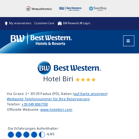
My reservations
Customer Care
BW Rewards ® Login
Hotel Biri
Best Western
Via Grassi 2
•
35129
Padua (PD), Italien
(
auf Karte anzeigen
)
Weltweite Telefonnummer für Ihre Reservierung
Telefon:
+39 049 8067700
Offizielle Webseite:
www.hotelbiri.com
Die Erfahrungen Aufenthalter:
4,4
/5