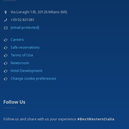
Krankenhaus
Museums
Via Livraghi 1/B, 20126 Milano (MI)
Reiten
Stadion
+39 02 831081
Swimming Pool
[email protected]
Tennis
Universität
Careers
Safe reservations
Terms of Use
Newsroom
Hotel Development
Change cookie preferences
Follow Us
Follow us and share with us your experience
#BestWesternItalia