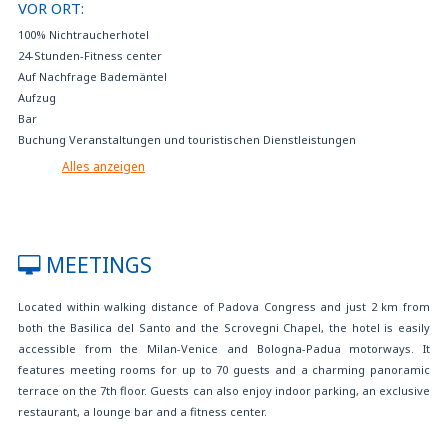
VOR ORT:
100% Nichtraucherhotel
24-Stunden-Fitness center
Auf Nachfrage Bademäntel
Aufzug
Bar
Buchung Veranstaltungen und touristischen Dienstleistungen
Bus Parkplatz
Alles anzeigen
Business Centre
Business Point
Concierge
Dachterrasse
MEETINGS
Einrichtungen für Behinderte
Elektroautos aufladen
Located within walking distance of Padova Congress and just 2 km from
Falls nicht im Preis inbegriffen, kann Frühstück im Hotel zum Preis von 12
both the Basilica del Santo and the Scrovegni Chapel, the hotel is easily
EUR pro Person und Tag erworben werden
accessible from the Milan-Venice and Bologna-Padua motorways. It
Fax- und Fotokopierservice
features meeting rooms for up to 70 guests and a charming panoramic
Flughafentransfer zu vergünstigten Kondotionen
terrace on the 7th floor. Guests can also enjoy indoor parking, an exclusive
Gebührenpflichtige Garage
restaurant, a lounge bar and a fitness center.
Gepäckaufbewarung
Glutenfreie Produkte für Zöliakiekranke immer verfügbar