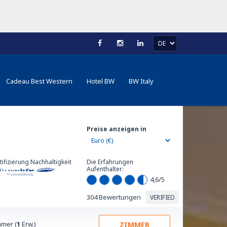
Cadeau Best Western
Hotel BW
BW Italy
Preise anzeigen in
tifizierung Nachhaltigkeit
Die Erfahrungen
Aufenthalter:
4,6
/5
304 Bewertungen
VERIFIED
mer (
1
Erw.)
ZIMMER