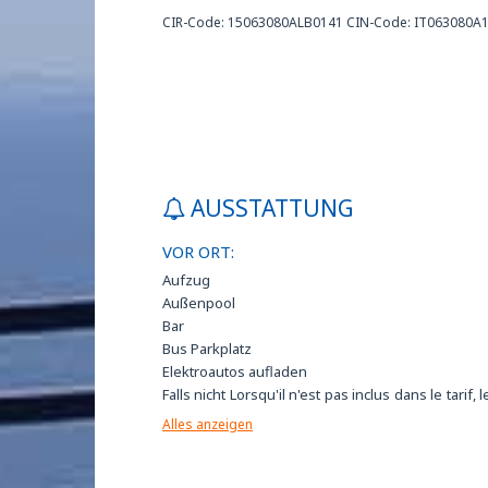
CIR-Code: 15063080ALB0141 CIN-Code: IT063080A
AUSSTATTUNG
VOR ORT:
Aufzug
Außenpool
Bar
Bus Parkplatz
Elektroautos aufladen
Falls nicht Lorsqu'il n'est pas inclus dans le tarif, l
déjeuner peut être acheté à l'hôtel pour 15 E
Alles anzeigen
personne et par jourPreis inbegriffen, kann Frü
im Hotel zum Preis von 5 EUR pro Person un
erworben werden