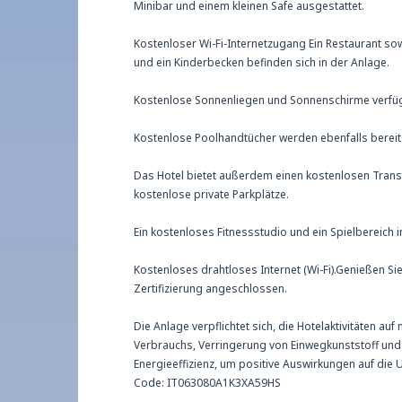
Minibar und einem kleinen Safe ausgestattet.
Kostenloser Wi-Fi-Internetzugang Ein Restaurant 
und ein Kinderbecken befinden sich in der Anlage.
Kostenlose Sonnenliegen und Sonnenschirme verfü
Kostenlose Poolhandtücher werden ebenfalls bereitg
Das Hotel bietet außerdem einen kostenlosen Trans
kostenlose private Parkplätze.
Ein kostenloses Fitnessstudio und ein Spielbereich 
Kostenloses drahtloses Internet (Wi-Fi).Genießen Sie 
Zertifizierung angeschlossen.
Die Anlage verpflichtet sich, die Hotelaktivitäten a
Verbrauchs, Verringerung von Einwegkunststoff un
Energieeffizienz, um positive Auswirkungen auf die
Code: IT063080A1K3XA59HS