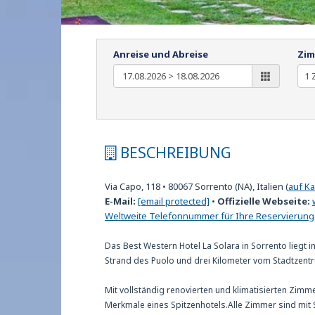
Anreise und Abreise
Zim
BESCHREIBUNG
Via Capo, 118
•
80067
Sorrento (NA), Italien
(
auf K
E-Mail:
[email protected]
•
Offizielle Webseite:
Weltweite Telefonnummer für Ihre Reservierung
Das Best Western Hotel La Solara in Sorrento liegt
Strand des Puolo und drei Kilometer vom Stadtzentr
Mit vollständig renovierten und klimatisierten Zimm
Merkmale eines Spitzenhotels.Alle Zimmer sind mit S