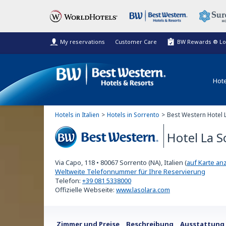
My reservations
Customer Care
BW Rewards ® Lo
Hote
Hotels in Italien
Hotels in Sorrento
Best Western Hotel L
Hotel La S
Best Western
Via Capo, 118
•
80067
Sorrento (NA), Italien
(
auf Karte an
Weltweite Telefonnummer für Ihre Reservierung
Telefon:
+39 081 5338000
Offizielle Webseite:
www.lasolara.com
Zimmer und Preise
Beschreibung
Ausstattung