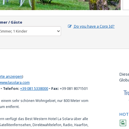
mer / Gäste
Do you have a Corp Id?
Dies
arte anzeigen
)
Glob
www.lasolara.com
•
Telefon:
+39 081 5338000
•
Fax:
+39 081 8071501
 in einem sehr schönen Wohngebiet, nur 800 Meter vom
um entfernt.
HOT
ern verfügt das Best Western Hotel La Solara über alle
atellitenfernsehen, Direktwahltelefon, Radio, Haarfön,