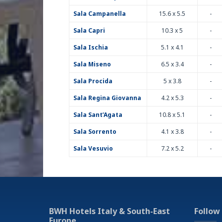
Nichtraucher Zimmer
Sala Campanella
15.6 x 5.5
-
Restaurant
Solarium
Sala Capri
10.3 x 5
-
Sustainability certification
Sala Ischia
Swimming Pool Restaurant im Freien, Mittagess
5.1 x 4.1
-
Snack
Sala Miseno
6.5 x 3.4
-
Turnhalle
Sala Procida
5 x 3.8
-
Sala Regina Giovanna
4.2 x 5.3
-
Sala Sant’Agata
10.8 x 5.1
-
Sala Sorrento
4.1 x 3.8
-
Sala Vesuvio
7.2 x 5.2
-
BWH Hotels Italy & South-East
Follow
Europe