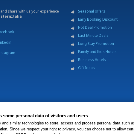
 and share with us your experience
Seasonal offers
sternItalia
Early Booking Discount
Hot Deal Promotion
acebook
Last Minute Deals
inkedin
Long Stay Promotion
Family and Kids Hotels
nstagram
Business Hotels
Gift Ideas
s Italia S.c.p.a. - Società Benefit - via Livraghi, 1/b - 20126 Milano - P.IVA 068
ts some personal data of visitors and users
®
H
Hotels property is independently owned and operated.
s and similar technologies to store, access and process personal data such a
ation. Since we respect your right to privacy, you can choose not to allow cert