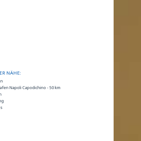
ER NÄHE:
ln
afen Napoli Capodichino - 50 km
n
ng
is