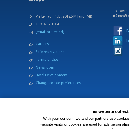
Follow us
#BestWe
Via Livraghi 1/B, 20126 Milano (MI)
+39 02 831081
F
[email protected]
L
Careers
I
Safe reservations
Terms of Use
Newsroom
Hotel Development
Change cookie preferences
BWH Hotel
This website collec
Each BW
With your consent, we and our partners use cookie
website visits or cookies are used for ads personalis