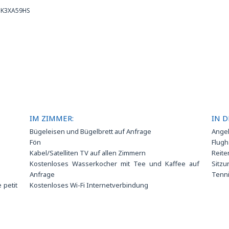
1K3XA59HS
IM ZIMMER:
IN D
Bügeleisen und Bügelbrett auf Anfrage
Ange
Fön
Flugh
Kabel/Satelliten TV auf allen Zimmern
Reite
Kostenloses Wasserkocher mit Tee und Kaffee auf
Sitzu
Anfrage
Tenn
e petit
Kostenloses Wi-Fi Internetverbindung
UR par
Minibar
hstück
Schließfach
d Tag
Zimmerservice