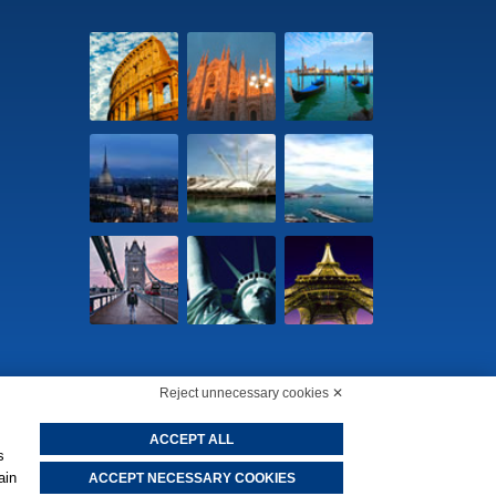
Reject unnecessary cookies ✕
65290156 -
Change cookie preferences
-
Privacy Policy
ACCEPT ALL
s
ain
ACCEPT NECESSARY COOKIES