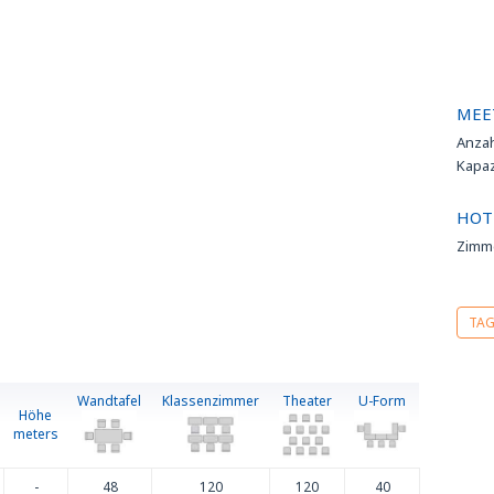
lenden
MEE
u den
Anza
 nicht
Kapa
HOT
t der
Zimm
0 Uhr,
lle in
Stunde
TA
Wandtafel
Klassenzimmer
Theater
U-Form
e zum
Höhe
meters
-
48
120
120
40