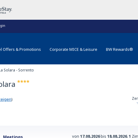
gin
l Offers & Promotions
Corporate MICE & Leisure
BW Rewards®
a Solara - Sorrento
olara
Zer
zeigen
)
von
17.08.2026
bis
18.08.2026
,
1
Zim
Meetings