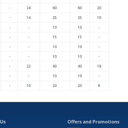
-
24
60
60
20
-
14
25
25
10
en und
-
-
10
10
-
-
-
15
15
-
-
-
10
10
-
-
-
10
10
-
-
22
40
40
18
-
-
10
10
-
-
10
20
20
8
 Us
Offers and Promotions