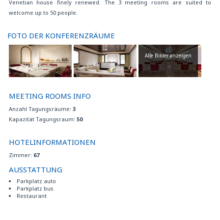
Venetian house finely renewed. The 3 meeting rooms are suited to
Kostenloser Aufenthalt für 1 Kind bis 3 Jahre im Zimmer mit 2 Erwachsenen
welcome up to 50 people.
Kostenloses Internet point
Kostenloses Parken
Kostenloses Wi-Fi Internetverbindung
FOTO DER KONFERENZRÄUME
Kostenpflichtiger Baby-sitting auf Nachfrage
Mehrsprachiges Personal
Alle Bilder anzeigen
Nichtraucher Zimmer
Parkplätze für Behinderte
Pay per view in allen Zimmern
MEETING ROOMS INFO
Reservierungsservice für Ausflüge, Eintritte zu Museen , Flüge, Autos….
Restaurant
Anzahl Tagungsräume:
3
Schließfach
Kapazität Tagungsraum:
50
Shuttle-Service zur Verfügung
Ticketvorverkauf für örtliche Veranstaltungen
HOTELINFORMATIONEN
Turnhalle
Zimmer:
67
Verbundene Zimmer
Wäscheservice
AUSSTATTUNG
Zimmerservice
Parkplatz auto
Zusatzbett auf Anfrage erhältlich
Parkplatz bus
Restaurant
IM ZIMMER:
Bügeleisen und Bügelbrett auf Anfrage