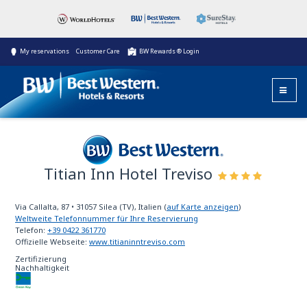
My reservations
Customer Care
BW Rewards ® Login
Titian Inn Hotel Treviso
Best Western
Via Callalta, 87
•
31057
Silea (TV), Italien
(
auf Karte anzeigen
)
Weltweite Telefonnummer für Ihre Reservierung
Telefon:
+39 0422 361770
Offizielle Webseite:
www.titianinntreviso.com
Zertifizierung
Nachhaltigkeit