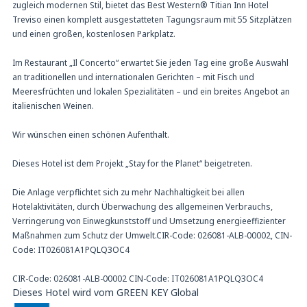
zugleich modernen Stil, bietet das Best Western® Titian Inn Hotel
Treviso einen komplett ausgestatteten Tagungsraum mit 55 Sitzplätzen
und einen großen, kostenlosen Parkplatz.
Im Restaurant „Il Concerto“ erwartet Sie jeden Tag eine große Auswahl
an traditionellen und internationalen Gerichten – mit Fisch und
Meeresfrüchten und lokalen Spezialitäten – und ein breites Angebot an
italienischen Weinen.
Wir wünschen einen schönen Aufenthalt.
Dieses Hotel ist dem Projekt „Stay for the Planet“ beigetreten.
Die Anlage verpflichtet sich zu mehr Nachhaltigkeit bei allen
Hotelaktivitäten, durch Überwachung des allgemeinen Verbrauchs,
Verringerung von Einwegkunststoff und Umsetzung energieeffizienter
Maßnahmen zum Schutz der Umwelt.CIR-Code: 026081-ALB-00002, CIN-
Code: IT026081A1PQLQ3OC4
CIR-Code: 026081-ALB-00002 CIN-Code: IT026081A1PQLQ3OC4
Dieses Hotel wird vom GREEN KEY Global