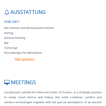
AUSSTATTUNG
VOR ORT:
Alle Zimmer sind Nichtraucherzimmer
Aufzug
Autovermietung
Bar
Concierge
Einrichtungen für Behinderte
Fahrradverleih
Alles anzeigen
Falls nicht im Preis inbegriffen, kann Frühstück im Hotel zum Preis von 8
EUR pro Person und Tag erworben werden
Fax- und Fotokopierservice
Flughafentransfer zu vergünstigten Kondotionen
MEETINGS
Gepäckaufbewarung
Glutenfreie Produkte aug Nachfrage
Located just outside the historical center of Treviso, in a strategic position
Haustiere sind willkommen
to easily reach Venice and Padua, this hotel combines comfort and
Internet TV
modern technologies together with the special atmosphere of an ancient
Klimatisiert