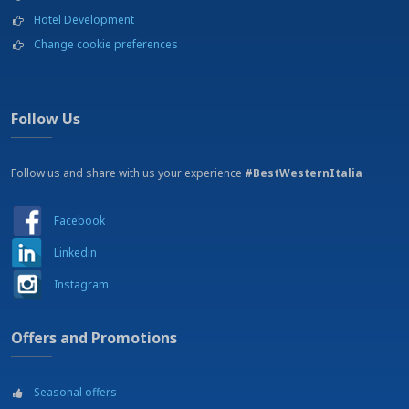
Mountainbike Strecken
Hotel Development
Museums
Change cookie preferences
Outlet Shopping
Parkplätze
Reiten
Restaurant
Follow Us
Schwimmbad
Strand - 35 km
Follow us and share with us your experience
Tennis
#BestWesternItalia
Theater
Universität
Facebook
Vergnügungspark
Wanderungen
Linkedin
Instagram
Offers and Promotions
Seasonal offers