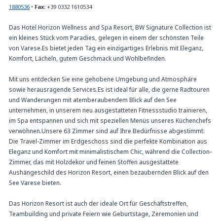
1880536
•
Fax:
+39 0332 1610534
Das Hotel Horizon Wellness and Spa Resort, BW Signature Collection ist
ein kleines Stück vom Paradies, gelegen in einem der schönsten Teile
von Varese.Es bietet jeden Tag ein einzigartiges Erlebnis mit Eleganz,
Komfort, Lächeln, gutem Geschmack und Wohlbefinden.
Mit uns entdecken Sie eine gehobene Umgebung und Atmosphäre
sowie herausragende Services.Es ist ideal für alle, die gerne Radtouren
und Wanderungen mit atemberaubendem Blick auf den See
unternehmen, in unserem neu ausgestatteten Fitnessstudio trainieren,
im Spa entspannen und sich mit speziellen Menüs unseres Küchenchefs
verwöhnen.Unsere 63 Zimmer sind auf Ihre Bedürfnisse abgestimmt:
Die Travel-Zimmer im Erdgeschoss sind die perfekte Kombination aus
Eleganz und Komfort mit minimalistischem Chic, während die Collection-
Zimmer, das mit Holzdekor und feinen Stoffen ausgestattete
Aushängeschild des Horizon Resort, einen bezaubernden Blick auf den
See Varese bieten.
Das Horizon Resort ist auch der ideale Ort für Geschäftstreffen,
Teambuilding und private Feiern wie Geburtstage, Zeremonien und