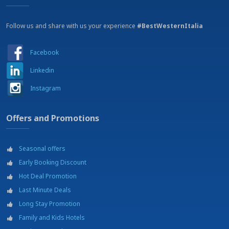
Sauna (kostenpflichtige)
Schließfach
Sitzung
Follow us and share with us your experience
#BestWesternItalia
Swimming Pool (kostenpflichtige)
Turnhalle
Facebook
Verbundene Zimmer
Wäscheservice
Linkedin
Zimmer für Behinderte
Instagram
Zimmer mit Balkon
Zimmer mit Parkett
Zimmerservice
Offers and Promotions
IM ZIMMER:
Auf Nachfrage Bademäntel
Bügeleisen und Bügelbrett auf Anfrage
Seasonal offers
Fön
Early Booking Discount
Klimatisiert
Hot Deal Promotion
Kostenloser Internetzugang (Mit dem eigenen Gerät)
Kostenloser Wasserkocher mit Tee und Kaffee auf Anfrage
Last Minute Deals
Kostenloses Wi-Fi Internetverbindung
Long Stay Promotion
LCD TV
Family and Kids Hotels
Minibar