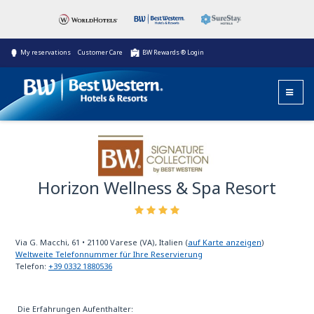
My reservations
Customer Care
BW Rewards ® Login
Horizon Wellness & Spa Resort
BW Signature
Collection
Via G. Macchi, 61
•
21100
Varese (VA), Italien
(
auf Karte anzeigen
)
Weltweite Telefonnummer für Ihre Reservierung
Telefon:
+39 0332 1880536
Die Erfahrungen Aufenthalter: