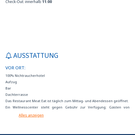
Check-Out: innerhalb
11:00
AUSSTATTUNG
VOR ORT:
100% Nichtraucherhotel
Aufzug
Bar
Dachterrasse
Das Restaurant Meat Eat ist täglich zum Mittag- und Abendessen geöffnet.
Ein Wellnesscenter steht gegen Gebühr zur Verfügung; Gästen von
Zimmern mit Spa-Zugang ist der kostenlose 2-Stunden-Zugang
Alles anzeigen
vorbehalten.
Einrichtungen für Behinderte
Elektroautos aufladen