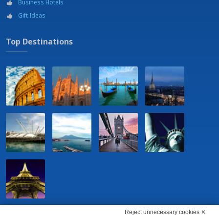
Schließfach
Business Hotels
Whirlpool in manchen Zimmern
Gift Ideas
IN DER NÄHE:
Golf
Top Destinations
Reject unnecessary cookies ✕