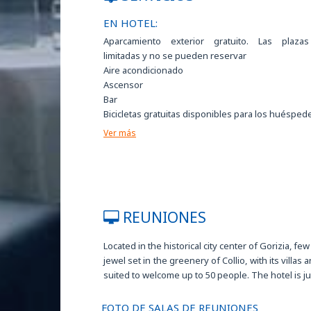
EN HOTEL:
Aparcamiento exterior gratuito. Las plaza
limitadas y no se pueden reservar
Aire acondicionado
Ascensor
Bar
Bicicletas gratuitas disponibles para los huésped
Caja fuerte
Ver más
Cama extra disponible bajo petición
Carros eléctricos de carga
Comida sin gluten a petición a petición
Conserje
Depósito de equipaje
REUNIONES
Diario gratuito en la hall
Estancia gratuita para niño hasta 3 años en habi
con 2 adultos
Located in the historical city center of Gorizia, fe
Facilidades para minusválidos
jewel set in the greenery of Collio, with its vil
Habitaciones para no fumadores
suited to welcome up to 50 people. The hotel is j
Locutorio gratuito
Personal multilingüe
FOTO DE SALAS DE REUNIONES