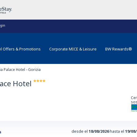
gin
l Offers & Promotions
Corporate MICE & Leisure
BW Rewards®
a Palace Hotel - Gorizia
lace Hotel
Cer
)
sos
desde el
18/08/2026
hasta el
19/08
s