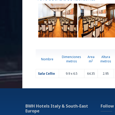
Pre venta entradas para eventos locales
Se admiten mascotas con cargo adicional (máx
por habitación), sólo el tamaño pequeño, 
públicas excluidas
Servicio a la habitación (horario limitado - 11:00 a
de lunes a viernes)
Servicio de fotocopias
Servicio de internet Wi-Fi gratuito
Servicio lavandería
Si no está incluido en la tarifa reservada, el de
tendrá un coste adicional de 8 EUR por persona y 
Dimenciones
Area
Altura
Nombre
2
metros
m
metros
Sustainability certification
Sala Collio
9.9 x 6.5
64.35
2.95
BWH Hotels Italy & South-East
Follow
Europe