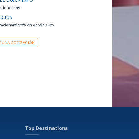
o
aciones:
69
s
rsidad
ICIOS
tacionamiento en garaje auto
E UNA COTIZACIÓN
Top Destinations