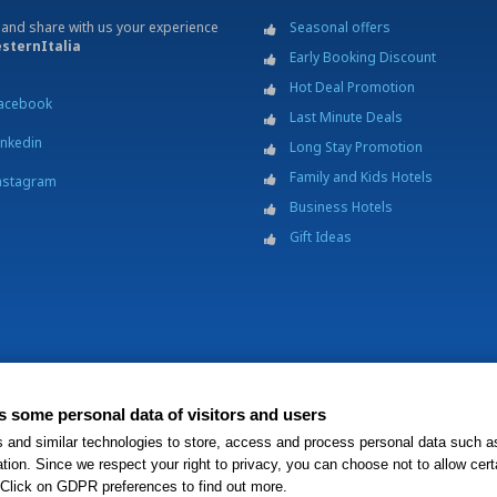
 and share with us your experience
Seasonal offers
sternItalia
Early Booking Discount
Hot Deal Promotion
acebook
Last Minute Deals
inkedin
Long Stay Promotion
Family and Kids Hotels
nstagram
Business Hotels
Gift Ideas
s Italia S.c.p.a. - Società Benefit - via Livraghi, 1/b - 20126 Milano - P.IVA 068
ts some personal data of visitors and users
®
H
Hotels property is independently owned and operated.
s and similar technologies to store, access and process personal data such a
ation. Since we respect your right to privacy, you can choose not to allow cert
 Click on GDPR preferences to find out more.