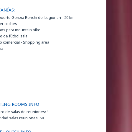
ANÍAS:
uerto Gorizia Ronchi dei Legionari - 20 km
ler coches
os para mountain bike
 de fútbol sala
o comercial - Shopping area
ma
la de vuelo
ión de ferrocarril
ionamiento en garaje
siones a pie
montar a caballo
ng Area
eums
TING ROOMS INFO
na
urante
o de salas de reuniones:
1
ing outlets
idad salas reuniones:
50
EL QUICK INFO