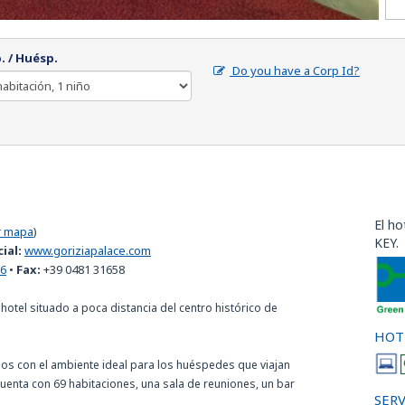
. / Huésp.
Do you have a Corp Id?
El ho
r mapa
)
KEY.
cial:
www.goriziapalace.com
66
•
Fax:
+39 0481 31658
hotel situado a poca distancia del centro histórico de
HOT
cios con el ambiente ideal para los huéspedes que viajan
uenta con 69 habitaciones, una sala de reuniones, un bar
SERV