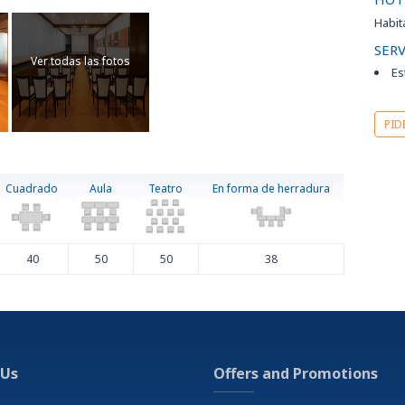
Teatr
Habit
imo 1
Teni
areas
Unive
SERV
Ver todas las fotos
Es
 18:00
PID
sayuno
Cuadrado
Aula
Teatro
En forma de herradura
día
40
50
50
38
 Us
Offers and Promotions