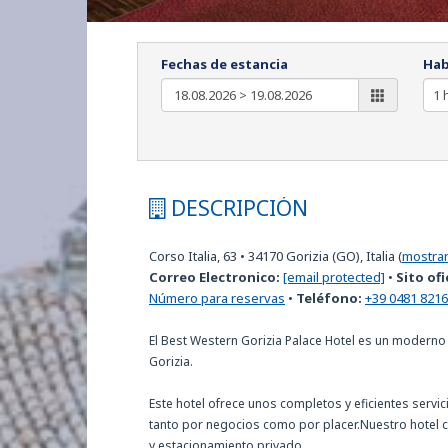
Fechas de estancia
Hab
DESCRIPCIÓN
Corso Italia, 63
•
34170
Gorizia (GO), Italia
(
mostra
Correo Electronico:
[email protected]
•
Sito ofi
Número para reservas
•
Teléfono:
+39 0481 821
El Best Western Gorizia Palace Hotel es un moderno 
Gorizia.
Este hotel ofrece unos completos y eficientes servi
tanto por negocios como por placer.Nuestro hotel c
y estacionamiento privado.