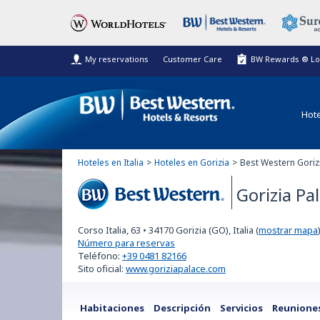
My reservations
Customer Care
BW Rewards ® Lo
Hote
Hoteles en Italia
Hoteles en Gorizia
Best Western Gorizi
Gorizia Pa
Best Western
Corso Italia, 63
•
34170
Gorizia (GO), Italia
(
mostrar mapa
Número para reservas
Teléfono:
+39 0481 82166
Sito oficial:
www.goriziapalace.com
Habitaciones
Descripción
Servicios
Reunione