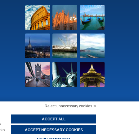
Reject unnecessary cookies ✕
65290156 -
Change cookie preferences
-
Privacy Policy
ACCEPT ALL
s
ain
ACCEPT NECESSARY COOKIES