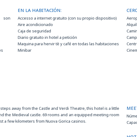
EN LA HABITACIÓN:
CERC
s son
Accesso a internet gratuito (con su propio dispositivo)
Aerop
Aire acondicionado
Alqui
Caja de seguridad
Camin
Diario gratuito in hotel a petición
Campo
Maquina para hervir tè y café en todas las habitaciones
Centr
es
Minibar
Cine
Plancha y tabla de planchar a solicitud
Escue
Secador de pelo
Estac
Servicio a la habitación (horario limitado - 11:00 a 18:00
Estac
de lunes a viernes)
Excur
Servicio de internet Wi-Fi gratuito
Golf
Ir a 
Joggi
tación
Mus
MEE
Pisci
w steps away from the Castle and Verdi Theatre, this hotel is a little
Resta
las and the Medieval castle. 69 rooms and an equipped meeting room
Númer
Shopp
ust a few kilometers from Nuova Gorica casinos.
Capac
Spa
SPA
HOT