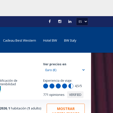
Cadeau Best Western
Hotel BW
BW Italy
Ver precios en
tificación de
Experiencia de viaje:
tenibilidad
4,5
/5
771 opiniones
VERIFIED
/2026
,
1
habitación (
1
adulto)
MOSTRAR