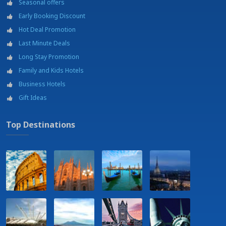
Estación de ferrocarril
Seasonal offers
Gimnasio
Early Booking Discount
Hospital
Hot Deal Promotion
Jogging Area
Masajes y tratamientos de belleza a pago,a petición
Last Minute Deals
Museums
Long Stay Promotion
Piscina
Family and Kids Hotels
Restaurante
Business Hotels
Teatro
Tenis
Gift Ideas
Universidad
Top Destinations