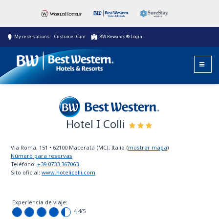
My reservations
Customer Care
BW Rewards ® Login
Hotel I Colli
Best Western
Via Roma, 151
•
62100
Macerata (MC), Italia
(
mostrar mapa
)
Número para reservas
Teléfono:
+39 0733 367063
Sito oficial:
www.hotelicolli.com
Experiencia de viaje:
4,4
/5