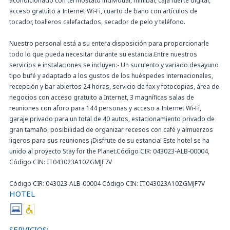
acondicionado con termostato individual, minibar, caja fuerte digital,
acceso gratuito a Internet Wi-Fi, cuarto de baño con artículos de
tocador, toalleros calefactados, secador de pelo y teléfono.
Nuestro personal está a su entera disposición para proporcionarle
todo lo que pueda necesitar durante su estancia.Entre nuestros
servicios e instalaciones se incluyen:- Un suculento y variado desayuno
tipo bufé y adaptado a los gustos de los huéspedes internacionales,
recepción y bar abiertos 24 horas, servicio de fax y fotocopias, área de
negocios con acceso gratuito a Internet, 3 magníficas salas de
reuniones con aforo para 144 personas y acceso a Internet Wi-Fi,
garaje privado para un total de 40 autos, estacionamiento privado de
gran tamaño, posibilidad de organizar recesos con café y almuerzos
ligeros para sus reuniones ¡Disfrute de su estancia! Este hotel se ha
unido al proyecto Stay for the Planet.Código CIR: 043023-ALB-00004,
Código CIN: IT043023A10ZGMJF7V
Código CIR: 043023-ALB-00004 Código CIN: IT043023A10ZGMJF7V
HOTEL
SERVICIOS: