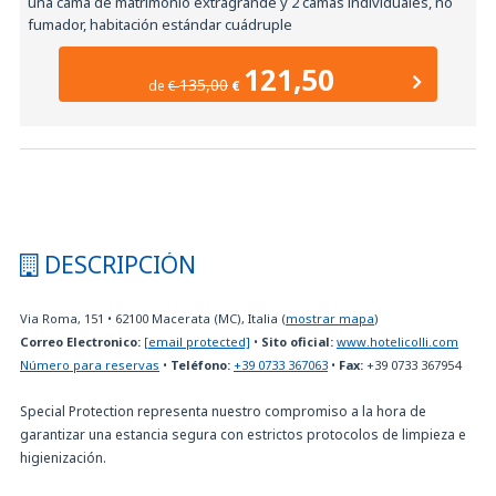
una cama de matrimonio extragrande y 2 camas individuales, no
fumador, habitación estándar cuádruple
121,50
135,00
de
€
€
DESCRIPCIÓN
Via Roma, 151
•
62100
Macerata (MC), Italia
(
mostrar mapa
)
Correo Electronico:
[email protected]
•
Sito oficial:
www.hotelicolli.com
Número para reservas
•
Teléfono:
+39 0733 367063
•
Fax:
+39 0733 367954
Special Protection representa nuestro compromiso a la hora de
garantizar una estancia segura con estrictos protocolos de limpieza e
higienización.