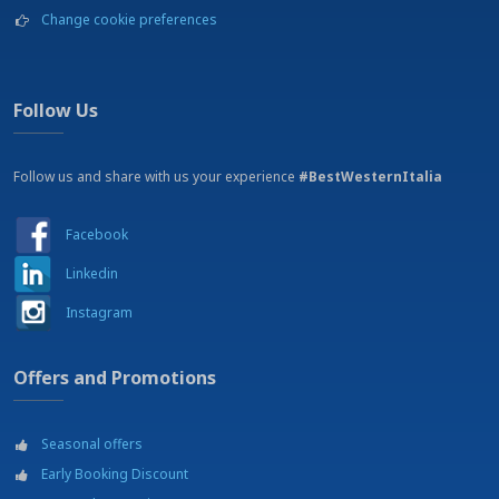
Change cookie preferences
Restaurante GOSS
Shopping outlets
Spa
Teatro
Follow Us
Tenis
Follow us and share with us your experience
#BestWesternItalia
Facebook
Linkedin
Instagram
Offers and Promotions
Seasonal offers
Early Booking Discount