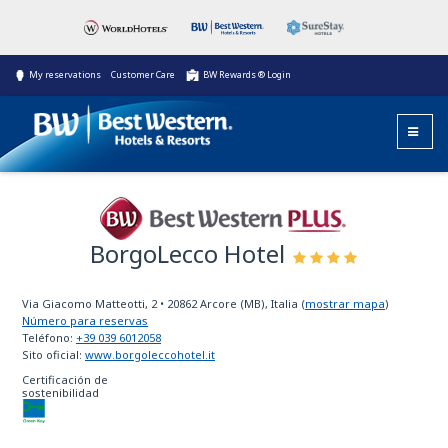
My reservations
Customer Care
BW Rewards ® Login
BorgoLecco Hotel
Best Western Plus
Via Giacomo Matteotti, 2
•
20862
Arcore (MB), Italia
(
mostrar mapa
)
Número para reservas
Teléfono:
+39 039 6012058
Sito oficial:
www.borgoleccohotel.it
Certificación de
sostenibilidad