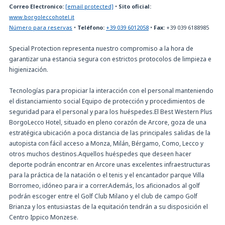
Correo Electronico:
[email protected]
•
Sito oficial:
www.borgoleccohotel.it
Número para reservas
•
Teléfono:
+39 039 6012058
•
Fax:
+39 039 6188985
Special Protection representa nuestro compromiso a la hora de
garantizar una estancia segura con estrictos protocolos de limpieza e
higienización.
Tecnologías para propiciar la interacción con el personal manteniendo
el distanciamiento social Equipo de protección y procedimientos de
seguridad para el personal y para los huéspedes.El Best Western Plus
BorgoLecco Hotel, situado en pleno corazón de Arcore, goza de una
estratégica ubicación a poca distancia de las principales salidas de la
autopista con fácil acceso a Monza, Milán, Bérgamo, Como, Lecco y
otros muchos destinos.Aquellos huéspedes que deseen hacer
deporte podrán encontrar en Arcore unas excelentes infraestructuras
para la práctica de la natación o el tenis y el encantador parque Villa
Borromeo, idóneo para ir a correr.Además, los aficionados al golf
podrán escoger entre el Golf Club Milano y el club de campo Golf
Brianza y los entusiastas de la equitación tendrán a su disposición el
Centro Ippico Monzese.