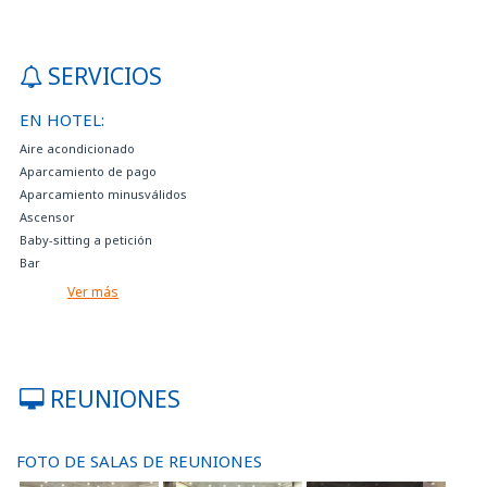
SERVICIOS
EN HOTEL:
Aire acondicionado
Aparcamiento de pago
Aparcamiento minusválidos
Ascensor
Baby-sitting a petición
Bar
Caja fuerte
Ver más
Comida sin gluten a petición a petición
Cuna a petición
Depósito de equipaje
Diario gratuito en la recepción
REUNIONES
e admiten mascotas pequeñas por una tarifa
Estacionamiento en garaje
Estancia gratuita para chico hasta 12 años en habitación triple y cuadruple
FOTO DE SALAS DE REUNIONES
con 2 adultos.