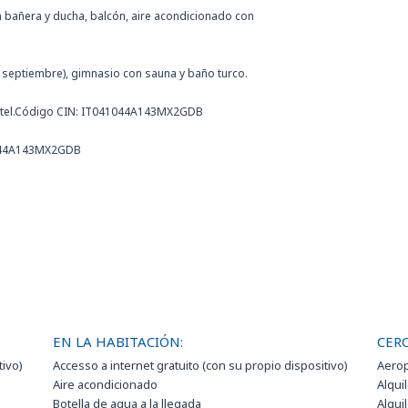
 bañera y ducha, balcón, aire acondicionado con
 a septiembre), gimnasio con sauna y baño turco.
 hotel.Código CIN: IT041044A143MX2GDB
1044A143MX2GDB
EN LA HABITACIÓN:
CERC
tivo)
Accesso a internet gratuito (con su propio dispositivo)
Aerop
Aire acondicionado
Alquil
Botella de agua a la llegada
Alqui