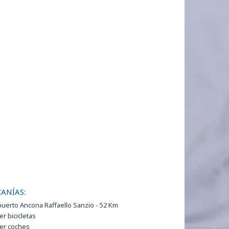
ANÍAS:
uerto Ancona Raffaello Sanzio - 52 Km
er bicicletas
ler coches