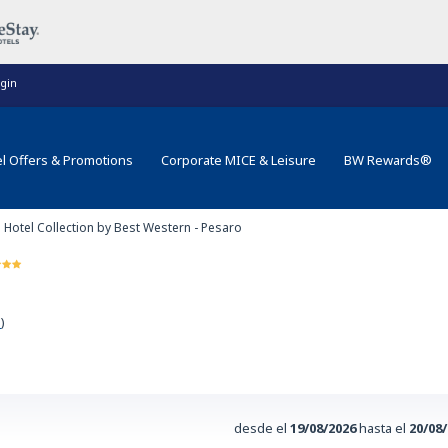
gin
l Offers & Promotions
Corporate MICE & Leisure
BW Rewards®
e Hotel Collection by Best Western - Pesaro
a
)
desde el
19/08/2026
hasta el
20/08