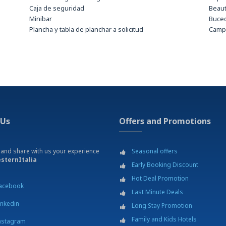
Caja de seguridad
Beau
Minibar
Buce
Plancha y tabla de planchar a solicitud
Campo
Secador de pelo
Centr
Servicio de internet Wi-Fi gratuito
Cine
Disco
Escue
Estac
Estac
Excur
tación
Gimn
 Us
Offers and Promotions
Jardí
Joggi
Masaj
 and share with us your experience
Seasonal offers
Mus
sternItalia
Early Booking Discount
Parqu
Pesc
Hot Deal Promotion
acebook
Pisci
Last Minute Deals
Playa
inkedin
Long Stay Promotion
Puer
Family and Kids Hotels
Resta
nstagram