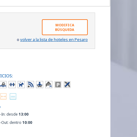
MODIFICA
BÚSQUEDA
o
volver a la lista de hoteles en Pesaro
ICIOS:
O
-In: desde
13:00
-Out: dentro
10:00