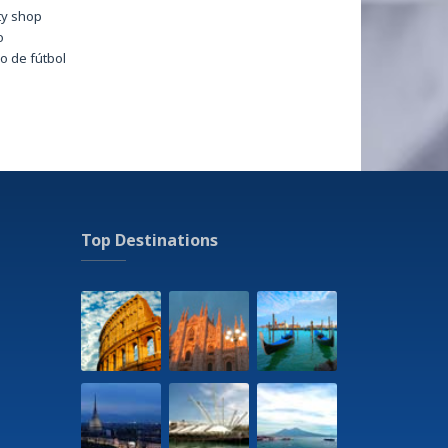
ty shop
o
 de fútbol
o comercial - Shopping area
ma
teca
la de vela
ión de ferrocarril
ionamiento en garaje
siones a pie
asio
Top Destinations
n
ng Area
es y tratamientos de belleza a pago,a petición
eums
e de atracciones
a
na
 - acuerdo con el hotel
to
urante