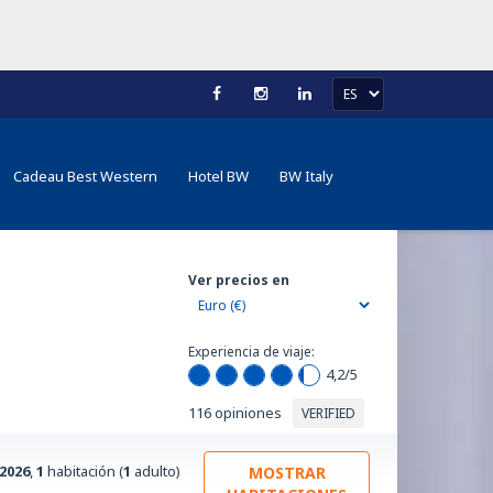
Cadeau Best Western
Hotel BW
BW Italy
Ver precios en
Experiencia de viaje:
4,2
/5
116 opiniones
VERIFIED
/2026
,
1
habitación (
1
adulto)
MOSTRAR