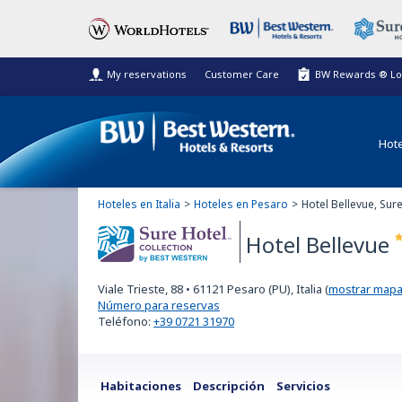
My reservations
Customer Care
BW Rewards ® Lo
Hote
Hoteles en Italia
Hoteles en Pesaro
Hotel Bellevue, Sur
Hotel Bellevue
Sure Hotel
Viale Trieste, 88
•
61121
Pesaro (PU), Italia
(
mostrar map
Collection
Número para reservas
Teléfono:
+39 0721 31970
Habitaciones
Descripción
Servicios