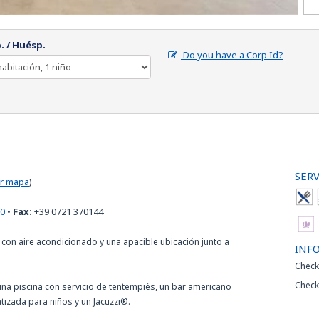
. / Huésp.
Do you have a Corp Id?
SERV
r mapa
)
70
•
Fax:
+39 0721 370144
a con aire acondicionado y una apacible ubicación junto a
INF
Check
Check
 una piscina con servicio de tentempiés, un bar americano
tizada para niños y un Jacuzzi®.