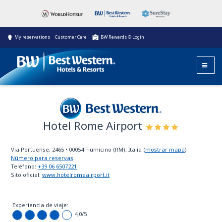
My reservations
Customer Care
BW Rewards ® Login
Hotel Rome Airport
Best Western
Via Portuense, 2465
•
00054
Fiumicino (RM), Italia
(
mostrar mapa
)
Número para reservas
Teléfono:
+39 06 6507221
Sito oficial:
www.hotelromeairport.it
Experiencia de viaje:
4,0
/5