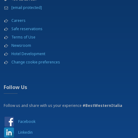
Golf
[email protected]
Ir a montar a caballo
Museums
Careers
Parque de atracciones
Safe reservations
Pesca
Terms of Use
Playa
Shopping outlets
Newsroom
Spa
Hotel Development
Teatro
Change cookie preferences
Tenis
Vela, Windsurf, Katesurf
Follow Us
Follow us and share with us your experience
#BestWesternItalia
Facebook
Linkedin