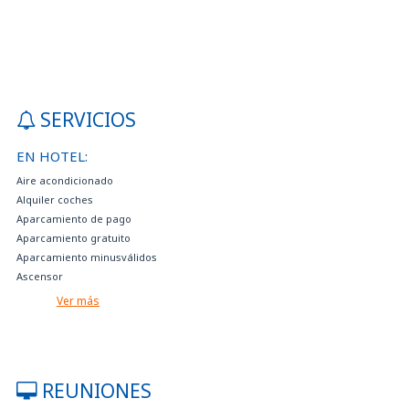
SERVICIOS
EN HOTEL:
Aire acondicionado
Alquiler coches
Aparcamiento de pago
Aparcamiento gratuito
Aparcamiento minusválidos
Ascensor
Bar
Ver más
Caja fuerte
Cama extra disponible bajo petición
Comida sin gluten a petición a petición
Depósito de equipaje
REUNIONES
Diario gratuito en la hall