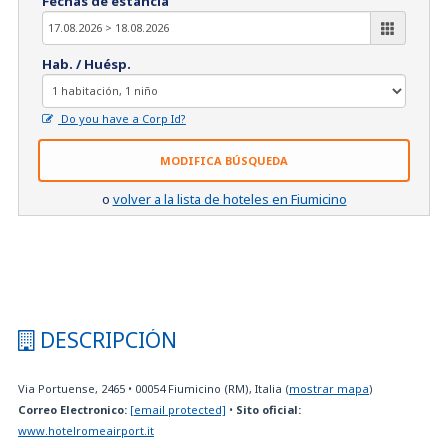
Fechas de estancia
Hab. / Huésp.
Do you have a Corp Id?
MODIFICA BÚSQUEDA
o
volver a la lista de hoteles en Fiumicino
DESCRIPCIÓN
Via Portuense, 2465
•
00054
Fiumicino (RM), Italia
(
mostrar mapa
)
Correo Electronico:
[email protected]
•
Sito oficial:
www.hotelromeairport.it