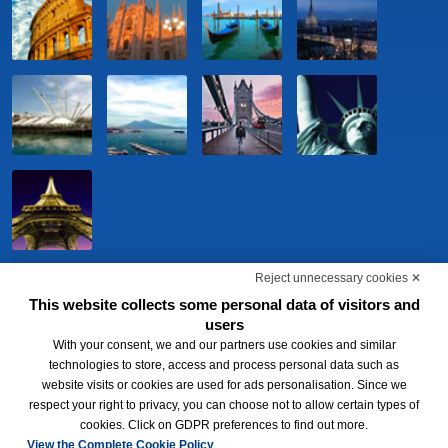
Reject unnecessary cookies ✕
This website collects some personal data of visitors and
users
With your consent, we and our partners use cookies and similar
technologies to store, access and process personal data such as
website visits or cookies are used for ads personalisation. Since we
respect your right to privacy, you can choose not to allow certain types of
BWH Hotels Italia S.c.p.a. - Società Benefit - via Livraghi, 1/b - 20126
cookies. Click on GDPR preferences to find out more.
Milano - P.IVA 06865290156 -
Change cookie preferences
-
Privacy
Policy
View the Complete Cookie Policy