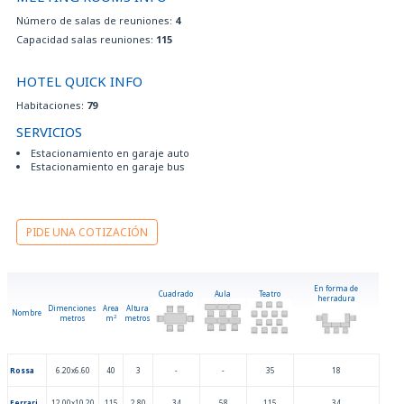
Número de salas de reuniones:
4
Capacidad salas reuniones:
115
HOTEL QUICK INFO
Habitaciones:
79
SERVICIOS
Estacionamiento en garaje auto
Estacionamiento en garaje bus
PIDE UNA COTIZACIÓN
En forma de
Cuadrado
Aula
Teatro
herradura
Dimenciones
Area
Altura
Nombre
metros
m
2
metros
Rossa
6.20x6.60
40
3
-
-
35
18
Ferrari
12.00x10.20
115
2.80
34
58
115
34