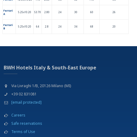
Ferrari
5.25x10.20
53.70
2.80
24
30
60
26
A
Ferrari
5.25x10.20
64
2.8
24
34
68
20
B
BWH Hotels Italy & South-East Europe
Via Livraghi 1/B, 20126 Milano (MI)
+39 02 831081
[email protected]
Careers
Safe reservations
Terms of Use