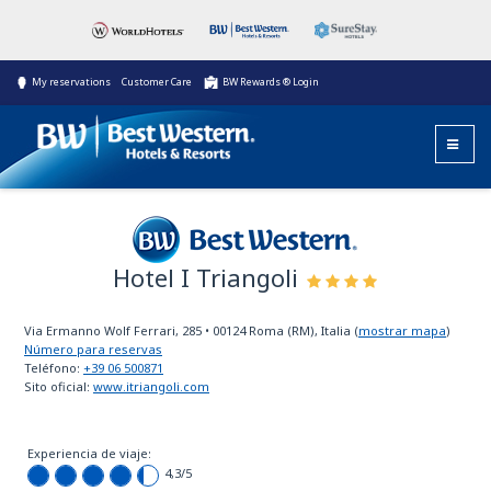
My reservations
Customer Care
BW Rewards ® Login
Hotel I Triangoli
Best Western
Via Ermanno Wolf Ferrari, 285
•
00124
Roma (RM), Italia
(
mostrar mapa
)
Número para reservas
Teléfono:
+39 06 500871
Sito oficial:
www.itriangoli.com
Experiencia de viaje:
4,3
/5