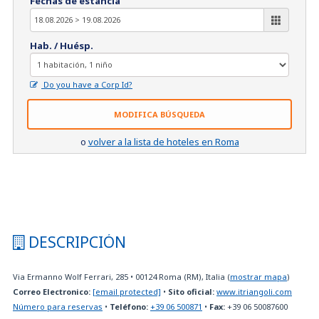
Fechas de estancia
Hab. / Huésp.
Do you have a Corp Id?
MODIFICA BÚSQUEDA
o
volver a la lista de hoteles en Roma
DESCRIPCIÓN
Via Ermanno Wolf Ferrari, 285
•
00124
Roma (RM), Italia
(
mostrar mapa
)
Correo Electronico:
[email protected]
•
Sito oficial:
www.itriangoli.com
Número para reservas
•
Teléfono:
+39 06 500871
•
Fax:
+39 06 50087600