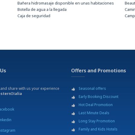
Bañera hidromasaje disponible en unas habitaciones
Beau
Botella de agua a la llegada
Camin
Caja de seguridad
Campo
Internet TV
Cinem
Maquina para hervir tè y café en todas las habitaciones
Depor
 pago.
Minibar
Excur
0 h y
Secador de pelo
Gimn
unes.
Servicio de internet Wi-Fi gratuito
Hospi
Jardí
Joggi
tación
Masaj
 Us
Offers and Promotions
Museu
Pesc
Pisci
 and share with us your experience
Seasonal offers
Resta
sternItalia
Early Booking Discount
Servi
Tenis
Hot Deal Promotion
acebook
Termi
Last Minute Deals
Wine 
inkedin
Long Stay Promotion
Family and Kids Hotels
nstagram