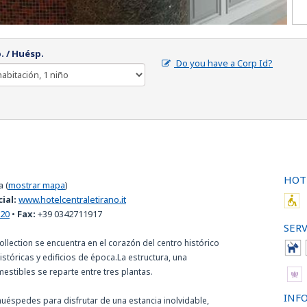
. / Huésp.
Do you have a Corp Id?
HOT
a
(
mostrar mapa
)
cial:
www.hotelcentraletirano.it
620
•
Fax:
+39 0342711917
SERV
ollection se encuentra en el corazón del centro histórico
stóricas y edificios de época.La estructura, una
estibles se reparte entre tres plantas.
INF
huéspedes para disfrutar de una estancia inolvidable,