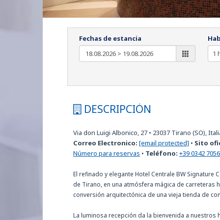
Fechas de estancia
Hab
DESCRIPCIÓN
Via don Luigi Albonico, 27
•
23037
Tirano (SO), Itali
Correo Electronico:
[email protected]
•
Sito ofi
Número para reservas
•
Teléfono:
+39 0342 705
El refinado y elegante Hotel Centrale BW Signature C
de Tirano, en una atmósfera mágica de carreteras hi
conversión arquitectónica de una vieja tienda de com
La luminosa recepción da la bienvenida a nuestros 