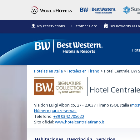
My reservations
Customer Care
BW Rewards ® Lo
Hote
Hoteles en Italia
Hoteles en Tirano
Hotel Centrale, BW S
Hotel Central
BW Signature
Via don Luigi Albonico, 27
•
23037
Tirano (SO), Italia
(
most
Collection
Número para reservas
Teléfono:
+39 0342 705620
Sito oficial:
www.hotelcentraletirano.it
Habitaciones
Descripción
Servicios