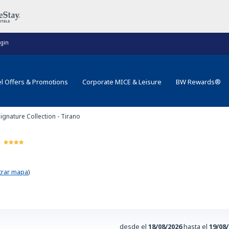
gin
l Offers & Promotions
Corporate MICE & Leisure
BW Rewards®
ignature Collection - Tirano
e
rar mapa
)
desde el
18/08/2026
hasta el
19/08