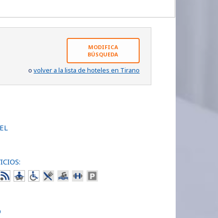
MODIFICA
BÚSQUEDA
o
volver a la lista de hoteles en Tirano
EL
ICIOS:
O