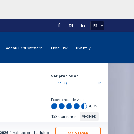
Cadeau Best Western
Hotel BW
BW Italy
Ver precios en
Experiencia de viaje:
4,5
/5
153 opiniones
VERIFIED
/2026
,
1
habitación (
1
adulto)
MOSTRAR