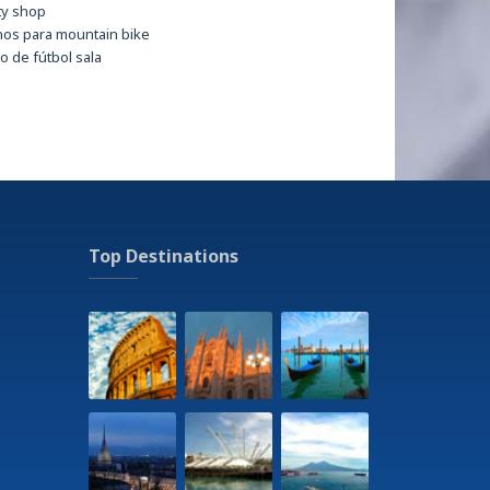
ty shop
os para mountain bike
 de fútbol sala
a - 400 m
tes invernales - Aprica - 15 km
siones a pie
asio
tal
n
ng Area
es y tratamientos de belleza a pago,a petición
Top Destinations
ms - Palazzo Salis - 140 m
a
na - 300 m
urante
cio lavandería
 - 250 m
nal de Autobuses - 900 m
tour