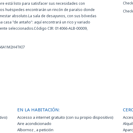
Check
 está listo para satisfacer sus necesidades con
estros huéspedes encontrarán un rincón de paraíso donde
Check
ienestar absoluto.La sala de desayunos, con sus bóvedas
na casa "de antaño": aquí encontrará un rico y variado
mente seleccionados.Código CIR: 014066-ALB-00009,
066A1M2H4TKI7
EN LA HABITACIÓN:
CERC
tivo)
Accesso a internet gratuito (con su propio dispositivo)
Acces
Aire acondicionado
Alquil
Albornoz , a petición
Aparc