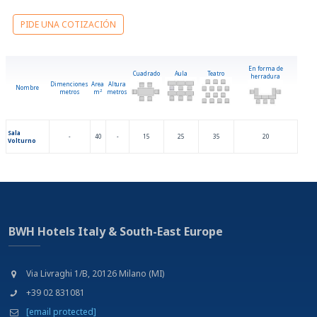
Ir a montar a caballo
PIDE UNA COTIZACIÓN
Tenis
Terminal de Autobuses
En forma de
Cuadrado
Aula
Teatro
herradura
Dimenciones
Area
Altura
Nombre
metros
m
2
metros
Sala
-
40
-
15
25
35
20
Volturno
BWH Hotels Italy & South-East Europe
Via Livraghi 1/B, 20126 Milano (MI)
+39 02 831081
[email protected]