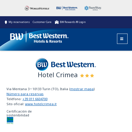
My reservations
Customer Care
BW Rewards ® Login
Hotel Crimea
Best Western
Via Mentana 3
•
10133
Turin (TO), Italia
(
mostrar mapa
)
Número para reservas
Teléfono:
+39 011 6604700
Sito oficial:
www.hotelcrimea.it
Certificación de
sostenibilidad