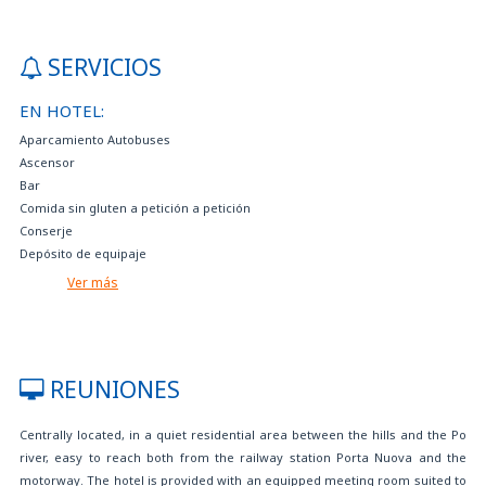
SERVICIOS
EN HOTEL:
Aparcamiento Autobuses
Ascensor
Bar
Comida sin gluten a petición a petición
Conserje
Depósito de equipaje
Estancia gratuita para niño hasta 3 años en habitación con 2 adultos
Ver más
Habitacione con parqué
Habitaciones contiguas
Locutorio gratuito
Parking privado con reserva de pago, equipado con alarma y cámara.
REUNIONES
Personal multilingüe
Se admiten mascotas con restricciones. Póngase en contacto con el hotel
Centrally located, in a quiet residential area between the hills and the Po
para obtener más información.
river, easy to reach both from the railway station Porta Nuova and the
Servicio a la habitación
motorway. The hotel is provided with an equipped meeting room suited to
Servicio de fax y fotocopias