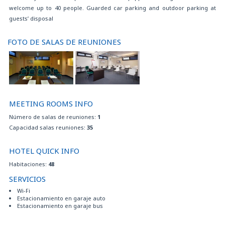
welcome up to 40 people. Guarded car parking and outdoor parking at
Servicio de internet Wi-Fi gratuito
guests’ disposal
Servicio de reserva para eventos y servicios turísticos
Servicio lavandería
Si no está incluido en la tarifa reservada, el desayuno tendrá un coste
FOTO DE SALAS DE REUNIONES
adicional de 8 EUR por persona y día
Sustainability certification
Tarifa taxi convenida al aeropuerto
EN LA HABITACIÓN:
Aire acondicionado
MEETING ROOMS INFO
Caja de seguridad
Maquina para hervir tè y café en todas las habitaciones
Número de salas de reuniones:
1
Minibar
Capacidad salas reuniones:
35
Plancha y tabla de planchar a solicitud
Secador de pelo
HOTEL QUICK INFO
Servicio de internet Wi-Fi gratuito
Habitaciones:
48
SKY en todas las habitaciones
SERVICIOS
Televisión por cable en todas las habitaciones
CERCANÍAS:
Wi-Fi
Estacionamiento en garaje auto
Aeropuerto Torino Caselle
Estacionamiento en garaje bus
Aparcamiento de pago - zona azul
Golf