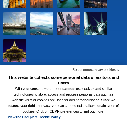
Reject unnecessary cookies ✕
This website collects some personal data of visitors and
users
With your consent, we and our partners use cookies and similar
technologies to store, access and process personal data such as
website visits or cookies are used for ads personalisation. Since we
respect your right to privacy, you can choose not to allow certain types of
BWH Hotels Italia S.c.p.a. - Società Benefit - via Livraghi, 1/b - 20126
cookies. Click on GDPR preferences to find out more.
Milano - P.IVA 06865290156 -
Change cookie preferences
-
Privacy
Policy
View the Complete Cookie Policy
®
Each BWH
Hotels property is independently owned and operated.