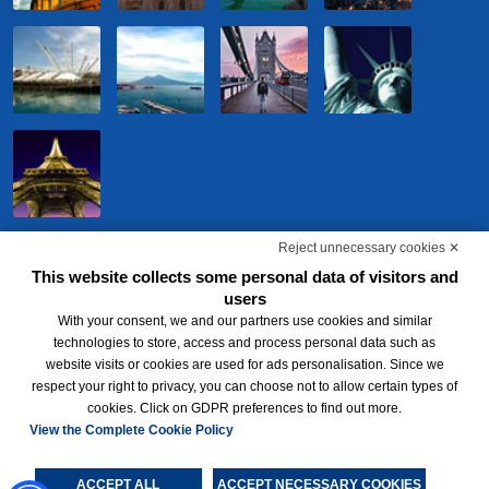
Reject unnecessary cookies ✕
This website collects some personal data of visitors and
users
With your consent, we and our partners use cookies and similar
technologies to store, access and process personal data such as
website visits or cookies are used for ads personalisation. Since we
respect your right to privacy, you can choose not to allow certain types of
BWH Hotels Italia S.c.p.a. - Società Benefit - via Livraghi, 1/b - 20126
cookies. Click on GDPR preferences to find out more.
Milano - P.IVA 06865290156 -
Change cookie preferences
-
Privacy
Policy
View the Complete Cookie Policy
®
Each BWH
Hotels property is independently owned and operated.
ACCEPT ALL
ACCEPT NECESSARY COOKIES