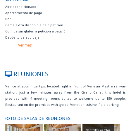
Aire acondicionado
Aparcamiento de pago
Bar
Cama extra disponible bajo petición
Comida sin gluten a petición a petición
Depósito de equipaje
En el aparcamiento hay disponible una estación de carga para coches
Ver más
eléctricos de uso gratuito para los huéspedes del hotel (Green Up
Premium de 6 a 22 kW)
Estancia gratuita para niño hasta 3 años en habitación con 2 adultos
Facilidades para minusválidos
REUNIONES
Gimnasio abierto de 6 a 23 horas
Habitacione con parqué
Venice at your fngertips: located right in front of Venezia Mestre railway
Habitaciones para no fumadores
station, just a few minutes away from the Grand Canal, this hotel is
Locutorio gratuito
provided with 4 meeting rooms suited to welcome up to 150 people.
Personal multilingüe
Restaurant on the premises with typical Venetian cuisine. Paid parking.
Restaurante
Servicio de fotocopias
Servicio de internet Wi-Fi gratuito
FOTO DE SALAS DE REUNIONES
Servicio de maletero gratuito
Servicio gratuito de tè y café a la habitación
Ver todas las fotos