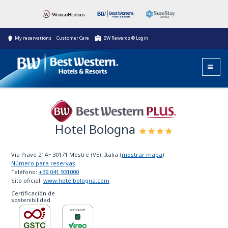
My reservations
Customer Care
BW Rewards ® Login
Hotel Bologna
Best Western Plus
Via Piave 214
•
30171
Mestre (VE), Italia
(
mostrar mapa
)
Número para reservas
Teléfono:
+39 041 931000
Sito oficial:
www.hotelbologna.com
Certificación de
sostenibilidad