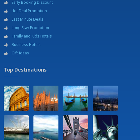
Early Booking Discount
École de voile
Hot Deal Promotion
Hospital - Servicio médico de emergencia, servicio de rescate en
helicóptero para emergencias - 1,8 Km
Last Minute Deals
Jogging Area
Long Stay Promotion
Location bicyclettes
Family and Kids Hotels
Location voiture conventionné
Business Hotels
Pêche
Plage - 150 m
Gift Ideas
Plage gratuit
Plongée
Top Destinations
Port - 1,7 km
Restaurant - 5 min
Service teinturerie
Trekking