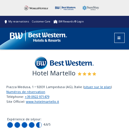
My reservations
Customer Care
BW Rewards ® Login
Hotel Martello
Best Western
Piazza Medusa, 1
•
92031
Lampedusa (AG), Italie
(
situer sur le plan
)
Numéros de réservation
Téléphone:
+39 0922 971479
Site Officiel:
www.hotelmartello.it
Expérience de séjour:
4,6
/5