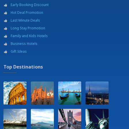
Parking
Early Booking Discount
Salles de réunion
Hot Deal Promotion
Stade de football - Stadio XXI Settembre - 3,5 Km
Université - Università degli Studi della Basilicata - 1,5 km
Last Minute Deals
Long Stay Promotion
Family and Kids Hotels
Business Hotels
Gift Ideas
Top Destinations