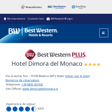
My reservations
Customer Care
BW Rewards ® Login
Hotel Dimora del Monaco
Best Western Plus
Via Gravina, Snc
•
75100
Matera (MT), Italie
(
situer sur le plan
)
Numéros de réservation
Téléphone:
+39 0835 261920
Site Officiel:
www.dimoradelmonaco.it
Expérience de séjour:
4,5
/5