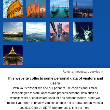
Reject unnecessary cookies ✕
This website collects some personal data of visitors and
users
With your consent, we and our partners use cookies and similar
technologies to store, access and process personal data such as
website visits or cookies are used for ads personalisation. Since we
respect your right to privacy, you can choose not to allow certain types of
BWH Hotels Italia S.c.p.a. - Società Benefit - via Livraghi, 1/b - 20126
cookies. Click on GDPR preferences to find out more.
Milano - P.IVA 06865290156 -
Change cookie preferences
-
Privacy