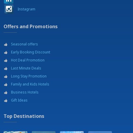
Terrains de football
Terrains de mini-foot
Instagram
Théâtre
Université
Offers and Promotions
Wine tour
Seasonal offers
Early Booking Discount
Hot Deal Promotion
Last Minute Deals
Long Stay Promotion
Family and Kids Hotels
Business Hotels
Gift Ideas
Top Destinations