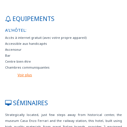
EQUIPEMENTS
A'L'HÔTEL:
Accès à internet gratuit (avec votre propre appareil)
Accessible aux handicapés
Ascenseur
Bar
Centre bien-être
Chambres communiquantes
Chambres insonorisées
Voir plus
Chambres pas fumeurs
Charger des voitures électriques
Climatisation
Coffre-fort
SÉMINAIRES
Consigne
Espace détente
Strategically located, just few steps away from historical center, the
Internet haut débit / haute vitesse gratuit
museum Casa Enzo Ferrari and the railway station, this hotel, built using
Internet point gratuit
high quality materials from great Italian brands, provides 2 equipped
Internet TV