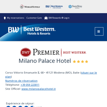
My reservations
Customer Care
BW Rewards ® Login
Milano Palace Hotel
Best Western Premier
Corso Vittorio Emanuele II, 68
•
41121
Modena (MO), Italie
(
situer sur le
plan
)
Numéros de réservation
Téléphone:
+39 059 223011
Site Officiel:
www.milanopalacehotel.it
Expérience de séjour: