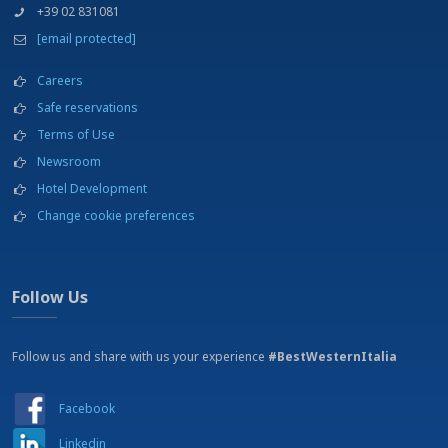
+39 02 831081
Discothèque
Équitation
[email protected]
Gare ferroviaire
Golf - 16 Km
Careers
Gym
Safe reservations
Hôpital
Terms of Use
Jardin
Newsroom
Jogging Area
Location bicyclettes
Hotel Development
Location voiture
Change cookie preferences
Massages et traitements esthétique à la demande des intéressés à
paiement
Museums
Parking
Follow Us
Pêche
Piscine
Restaurant sur place
Follow us and share with us your experience
#BestWesternItalia
Service teinturerie
Shopping outlets
Facebook
Stade
Tennis
Linkedin