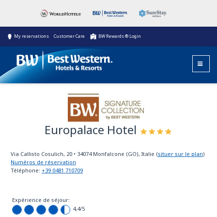
My reservations
Customer Care
BW Rewards ® Login
Europalace Hotel
BW Signature
Collection
Via Callisto Cosulich, 20
•
34074
Monfalcone (GO), Italie
(
situer sur le plan
)
Numéros de réservation
Téléphone:
+39 0481 710709
Expérience de séjour:
4,4
/5