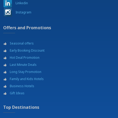
Linkedin
paiement
Museums - 900 m
Instagram
Parcours avec le vélo tout-terrain
Parking
Piscine - 1 Km
Offers and Promotions
Plage - 4 km
Port
Restaurant - Ai Campi (300 m)
Seasonal offers
Restaurant Lo Spuntino (500 m)
Early Booking Discount
Salles de réunion
Hot Deal Promotion
Service teinturerie
Last Minute Deals
Shopping outlets - Palmanova (15 Km)
Tennis - 100 m
Long Stay Promotion
Terrains de football
Family and Kids Hotels
Terrains de mini-foot
Business Hotels
Théâtre - 1 Km
Trekking
Gift Ideas
Voile, Windsurf, Kitesurf - 4 Km
Wine tour
Top Destinations