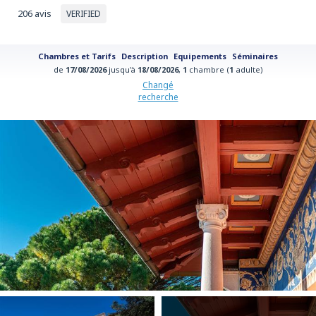
206 avis
VERIFIED
Chambres et Tarifs
Description
Equipements
Séminaires
de
17/08/2026
jusqu'à
18/08/2026
,
1
chambre (
1
adulte)
Changé
recherche