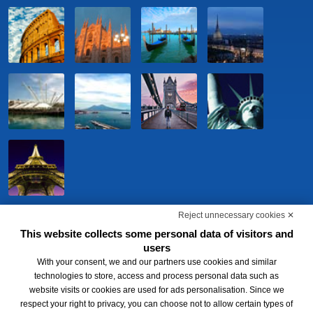
Reject unnecessary cookies ✕
This website collects some personal data of visitors and
users
With your consent, we and our partners use cookies and similar
technologies to store, access and process personal data such as
website visits or cookies are used for ads personalisation. Since we
respect your right to privacy, you can choose not to allow certain types of
BWH Hotels Italia S.c.p.a. - Società Benefit - via Livraghi, 1/b - 20126