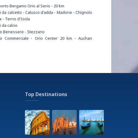
orto Bergamo Orio al Serio - 20 km
 da calcetto - Calusco d'adda - Madone - Chignolo
la - Terno d'Isola
 da calcio
o Benessere - Stezzano
ro Commerciale - Orio Center 20 km - Auchan
o 15 km
ma - Calusco d'adda - Uci cinemas curno - Uci
as Orio center
eca - Setai - Live trezzo - Bolgia - Juice - Decibel
azione - Medolago - Solza - Terno d'isola
ta autobus - Calusco - Medolago - Suisio
ta Metropolitana - Gessate - Cascina Gobba
ino
Top Destinations
dromo - Curno
 - Accademia Carrara Bergamo
gio Auto - Aeroporto Orio al serio
gio biciclette - Bergamo
ale - Bergamo - Ponte San Pietro - Zingonia
tra - Suisio - Calusco
heggio