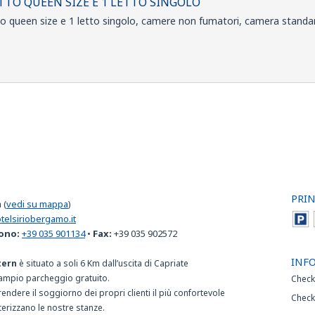
ETTO QUEEN SIZE E 1 LETTO SINGOLO
to queen size e 1 letto singolo, camere non fumatori, camera standa
PRIN
a
(
vedi su mappa
)
elsiriobergamo.it
ono:
+39 035 901134
•
Fax:
+39 035 902572
INF
tern
è situato a soli 6 Km dall’uscita di Capriate
 ampio parcheggio gratuito.
Check
endere il soggiorno dei propri clienti il più confortevole
Check
tterizzano le nostre stanze.