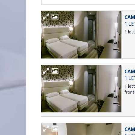
CAM
1 L
1 let
CAM
1 L
1 let
front
CAM