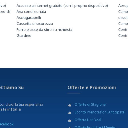
ivo)
Accesso a internet gratuito (con il proprio dispositivo)
Aerop
zio di
Aria condizionata
Campi
Asciugacapelli
d'iso
Cassetta di sicurezza
Campi
Ferro e asse da stiro su richiesta
Centr
Giardino
Cent
Internet Wi-Fi gratuito
Curn
Minibar
Cine
TV LCD
cinem
Discot
Equit
Ferma
Ferma
Giard
ettiamo Su
Offerte e Promozioni
Karto
Musei
Noleg
condividi la tua esperienza
Offerte di Stagione
Noleg
sternItalia
Sconto Prenotazioni Anticipate
Osped
Pales
Offerta Hot Deal
acebook
Parc
Offerte hotel Last Minute