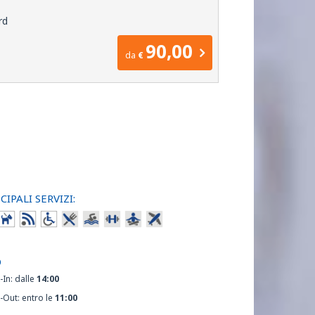
rd
90,00
da
€
CIPALI SERVIZI:
O
-In: dalle
14:00
-Out: entro le
11:00