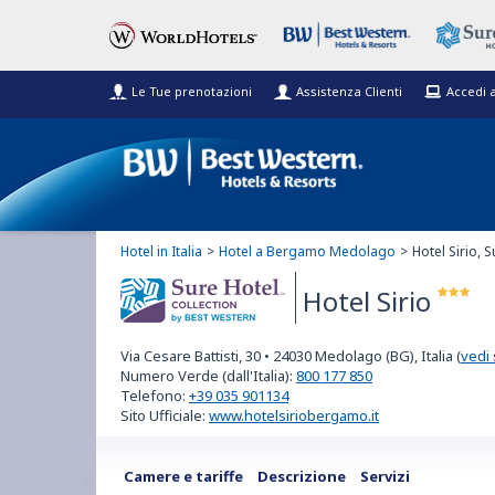
Le Tue prenotazioni
Assistenza Clienti
Accedi 
Hotel in Italia
Hotel a Bergamo Medolago
Hotel Sirio,
Hotel Sirio
Sure Hotel
Via Cesare Battisti, 30
•
24030
Medolago (BG), Italia
(
vedi
Collection
Numero Verde (dall'Italia):
800 177 850
Telefono:
+39 035 901134
Sito Ufficiale:
www.hotelsiriobergamo.it
Camere e tariffe
Descrizione
Servizi