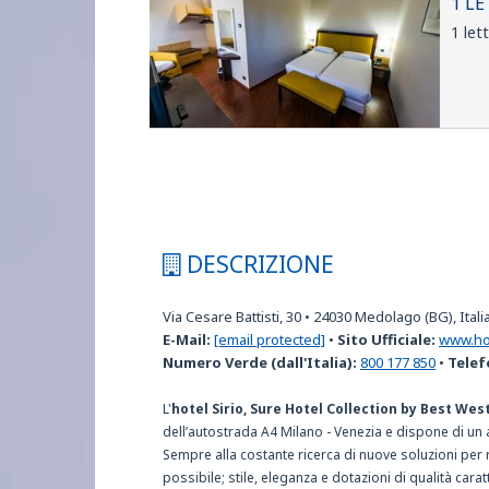
1 L
1 let
DESCRIZIONE
Via Cesare Battisti, 30
•
24030
Medolago (BG), Itali
E-Mail:
[email protected]
•
Sito Ufficiale:
www.hot
Numero Verde (dall'Italia):
800 177 850
•
Telef
L'
hotel Sirio, Sure Hotel Collection by Best Wes
dell’autostrada A4 Milano - Venezia e dispone di un
Sempre alla costante ricerca di nuove soluzioni per r
possibile; stile, eleganza e dotazioni di qualità cara