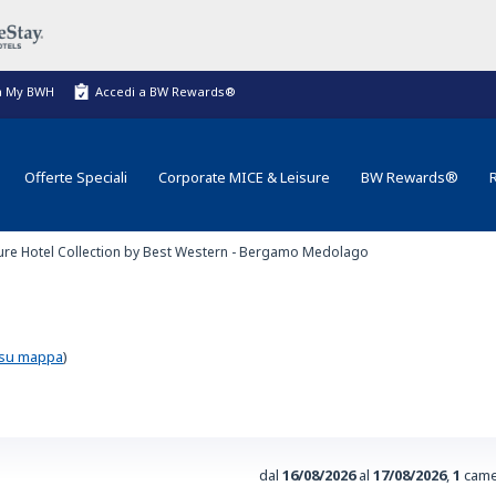
a My BWH
Accedi a BW Rewards®
Offerte Speciali
Corporate MICE & Leisure
BW Rewards®
 Sure Hotel Collection by Best Western - Bergamo Medolago
 su mappa
)
dal
16/08/2026
al
17/08/2026
,
1
came