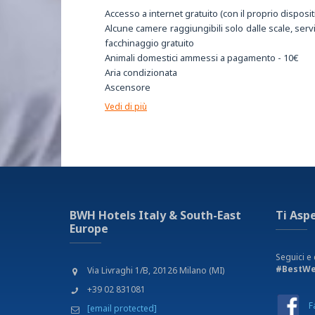
Accesso a internet gratuito (con il proprio disposit
Alcune camere raggiungibili solo dalle scale, servi
facchinaggio gratuito
Animali domestici ammessi a pagamento - 10€
Aria condizionata
Ascensore
Bar
Vedi di più
Camere accessibili ai disabili
Camere con balcone
Camere con parquet
Camere insonorizzate
Camere non fumatori
Camere per disabili
Cassaforte
BWH Hotels Italy & South-East
Ti Asp
Colazione a buffet
Europe
Culla disponibile su richiesta
Deposito bagagli
Seguici e 
Giardino
#BestWe
Via Livraghi 1/B, 20126 Milano (MI)
Internet Wi-Fi gratuito
+39 02 831081
Letto aggiunto disponibile su richiesta
F
[email protected]
Parcheggio