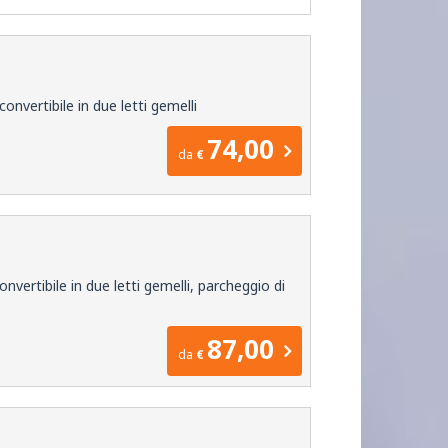
nvertibile in due letti gemelli
74,00
da
€
vertibile in due letti gemelli, parcheggio di
87,00
da
€