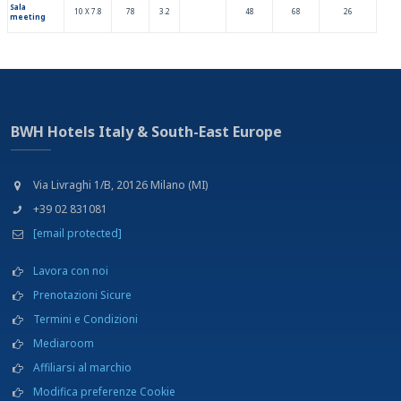
Sala
10 X 7.8
78
3.2
48
68
26
meeting
BWH Hotels Italy & South-East Europe
Via Livraghi 1/B, 20126 Milano (MI)
+39 02 831081
[email protected]
Lavora con noi
Prenotazioni Sicure
Termini e Condizioni
Mediaroom
Affiliarsi al marchio
Modifica preferenze Cookie