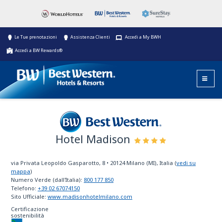
Le Tue prenotazioni
Assistenza Clienti
Accedi a My BWH
Accedi a BW Rewards®
Hotel Madison
Best Western
via Privata Leopoldo Gasparotto, 8
•
20124
Milano (MI), Italia
(
vedi su
mappa
)
Numero Verde (dall'Italia):
800 177 850
Telefono:
+39 02 67074150
Sito Ufficiale:
www.madisonhotelmilano.com
Certificazione
sostenibilità