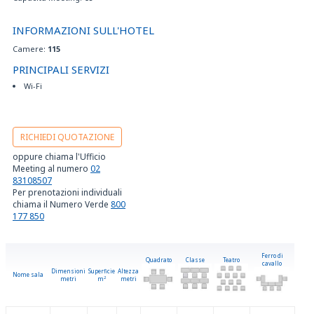
INFORMAZIONI SULL'HOTEL
Camere:
115
PRINCIPALI SERVIZI
Wi-Fi
RICHIEDI QUOTAZIONE
oppure chiama l'Ufficio
Meeting al numero
02
83108507
Per prenotazioni individuali
chiama il Numero Verde
800
177 850
Ferro di
Quadrato
Classe
Teatro
cavallo
Dimensioni
Superficie
Altezza
Nome sala
metri
m
2
metri