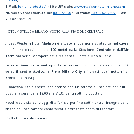
mappa
)
E-Mail:
[email protected]
•
Sito Ufficiale:
www.madisonhotelmilano.com
Numero Verde (dall'Italia):
800 177 850
•
Telefono:
+39 02 67074150
•
Fax:
+39 02 67075059
HOTEL 4 STELLE A MILANO, VICINO ALLA STAZIONE CENTRALE
Il Best Western Hotel Madison è situato in posizione strategica nel cuore
del Centro direzionale, a
100 metri
dalla
Stazione Centrale
e dall’
Air
Terminal
per gli aeroporti della Malpensa, Linate e Orio al Serio.
Le
due linee della metropolitana
consentono di spostarsi con agilità
verso il
centro storico
, la
Fiera Milano City
e i vivaci locali notturni di
Brera
e dei
Navigli
.
Il
Mad’son Bar
è aperto per pranzo con un offerta di insalate per tutti i
gusti e la sera, dalle 18.00 alle 21.30, per un ottimo cocktail.
Hotel ideale sia per viaggi di affari sia per fine settimana all’insegna dello
shopping , con camere confortevoli e attrezzate con tutti i confort.
Staff attento e disponibile.