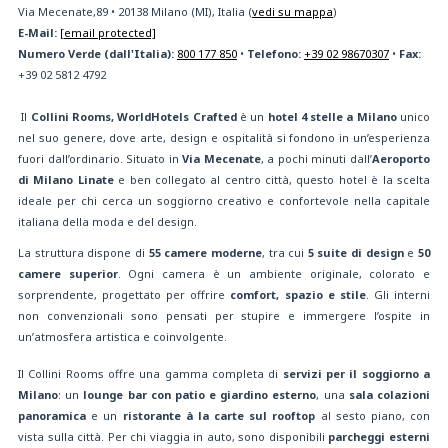
Via Mecenate,89
•
20138
Milano (MI), Italia
(
vedi su mappa
)
E-Mail:
[email protected]
Numero Verde (dall'Italia):
800 177 850
•
Telefono:
+39 02 98670307
•
Fax:
+39 02 5812 4792
Il
Collini Rooms, WorldHotels Crafted
è un
hotel 4 stelle a Milano
unico
nel suo genere, dove arte, design e ospitalità si fondono in un’esperienza
fuori dall’ordinario. Situato in
Via Mecenate
, a pochi minuti dall’
Aeroporto
di Milano Linate
e ben collegato al centro città, questo hotel è la scelta
ideale per chi cerca un soggiorno creativo e confortevole nella capitale
italiana della moda e del design.
La struttura dispone di
55 camere moderne
, tra cui
5 suite di design
e
50
camere superior
. Ogni camera è un ambiente originale, colorato e
sorprendente, progettato per offrire
comfort, spazio e stile
. Gli interni
non convenzionali sono pensati per stupire e immergere l’ospite in
un’atmosfera artistica e coinvolgente.
Il Collini Rooms offre una gamma completa di
servizi per il soggiorno a
Milano
: un
lounge bar con patio e giardino esterno
, una
sala colazioni
panoramica
e un
ristorante à la carte sul rooftop
al sesto piano, con
vista sulla città. Per chi viaggia in auto, sono disponibili
parcheggi esterni