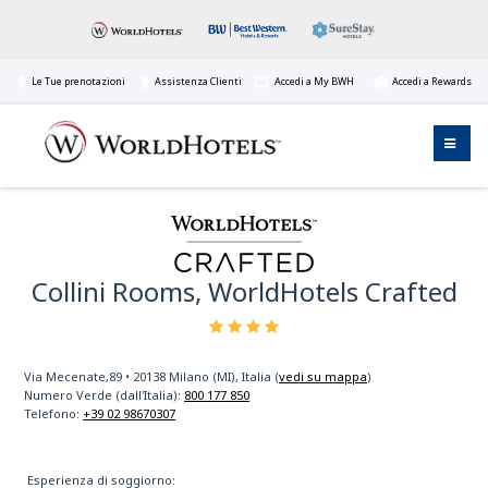
Le Tue prenotazioni
Assistenza Clienti
Accedi a My BWH
Accedi a Rewards
Collini Rooms, WorldHotels Crafted
Via Mecenate,89
•
20138
Milano (MI), Italia
(
vedi su mappa
)
Numero Verde (dall'Italia):
800 177 850
Telefono:
+39 02 98670307
Esperienza di soggiorno: