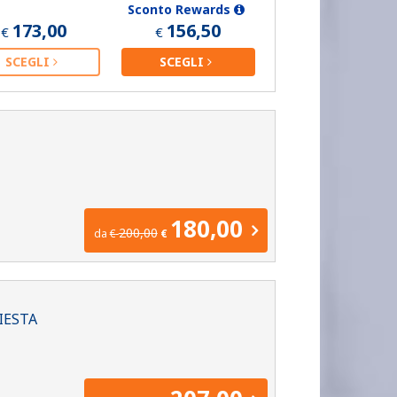
Sconto Rewards
173,00
156,50
€
€
SCEGLI
SCEGLI
180,00
200,00
da
€
€
IESTA