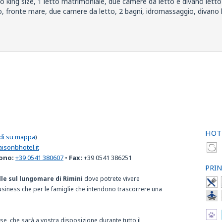
to king size, 1 letto matrimoniale, due camere da letto e divano letto
o, fronte mare, due camere da letto, 2 bagni, idromassaggio, divano 
HOT
di su mappa
)
isonbhotel.it
ono:
+39 0541 380607
•
Fax:
+39 0541 386251
PRIN
lle sul lungomare di Rimini
dove potrete vivere
business che per le famiglie che intendono trascorrere una
ese, che sarà a vostra disposizione durante tutto il