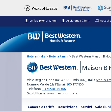
Le Tue prenotazioni
Assistenza Clienti
Accedi 
Hotel in Italia
Hotel a Rimini
Best Western Maison B Hote
Maison B 
Best Western
Viale Regina Elena 84
•
47921
Rimini (RN), Italia
(
vedi su 
Numero Verde (dall'Italia):
800 177 850
Telefono:
+39 0541 380607
Sito Ufficiale:
www.maisonbhotel.it
Camere e tariffe
Descrizione
Servizi
Sale riun