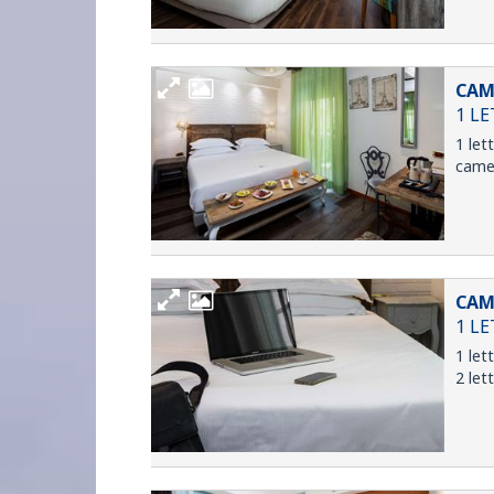
CAM
1 LE
1 let
camer
CAM
1 LE
1 let
2 let