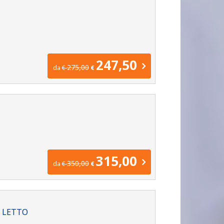
247,50
275,00
da
€
€
315,00
350,00
da
€
€
A LETTO