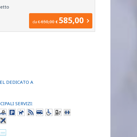
letto
585,00
650,00
da
€
€
EL DEDICATO A
CIPALI SERVIZI: