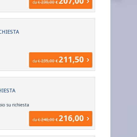
207,00
230,00
da
€
€
ICHIESTA
211,50
235,00
da
€
€
HIESTA
pio su richiesta
216,00
240,00
da
€
€