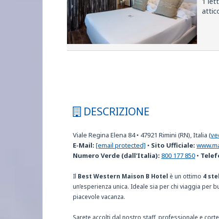
1 let
attic
DESCRIZIONE
Viale Regina Elena 84
•
47921
Rimini (RN), Italia
(
ve
E-Mail:
[email protected]
•
Sito Ufficiale:
www.ma
Numero Verde (dall'Italia):
800 177 850
•
Telef
Il
Best Western Maison B Hotel
è un ottimo
4 ste
un’esperienza unica. Ideale sia per chi viaggia per 
piacevole vacanza.
Sarete accolti dal nostro staff, professionale e cort