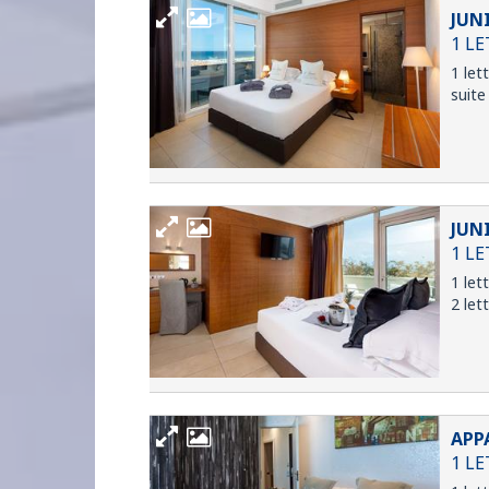
JUN
1 L
1 let
suite
JUN
1 LE
1 lett
2 let
APP
1 L