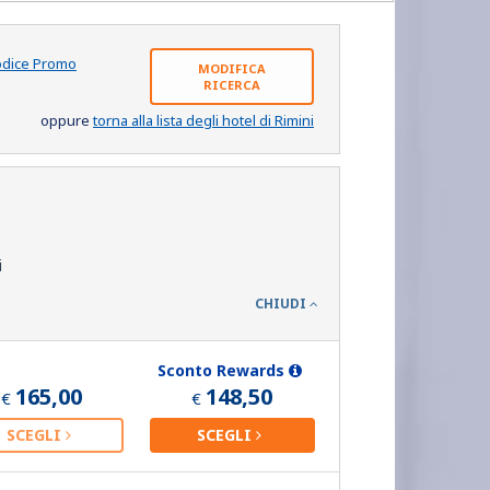
odice Promo
MODIFICA
RICERCA
oppure
torna alla lista degli hotel di Rimini
i
CHIUDI
Sconto Rewards
165,00
148,50
€
€
SCEGLI
SCEGLI