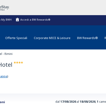
a My BWH
Accedi a BW Rewards®
Offerte Speciali
Corporate MICE & Leisure
BW Rewards®
l - Rimini
Hotel
mappa
)
dal
17/08/2026
al
18/08/2026
,
1
came
ioni