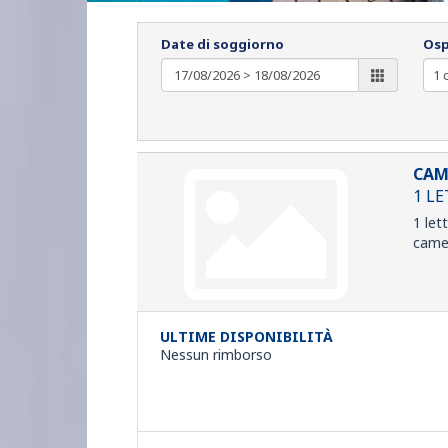
Date di soggiorno
Osp
CAM
1 L
1 let
camer
ULTIME DISPONIBILITÀ
Nessun rimborso