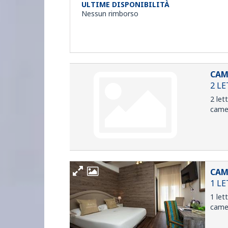
ULTIME DISPONIBILITÀ
Nessun rimborso
CAM
2 L
2 let
camer
CAM
1 L
1 let
camer