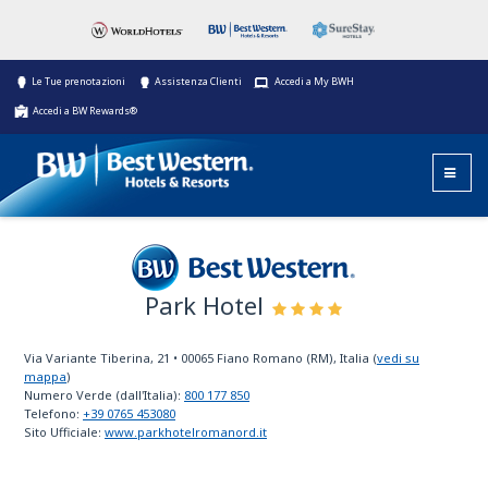
Le Tue prenotazioni
Assistenza Clienti
Accedi a My BWH
Accedi a BW Rewards®
Park Hotel
Best Western
Via Variante Tiberina, 21
•
00065
Fiano Romano (RM), Italia
(
vedi su
mappa
)
Numero Verde (dall'Italia):
800 177 850
Telefono:
+39 0765 453080
Sito Ufficiale:
www.parkhotelromanord.it