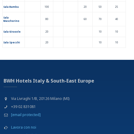
Sala Bambu
100
20
50
25
Sala
80
60
70
40
Mascherino
Sala Girasole
20
10
10
Sala Specchi
20
10
10
BWH Hotels Italy & South-East Europe
Via Livraghi 1/B, 20126 Milano (MI)
+39 02 831081
[email protected]
Lavora con noi