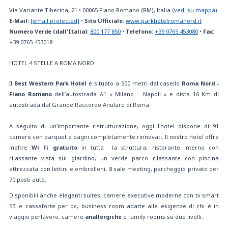
Via Variante Tiberina, 21
•
00065
Fiano Romano (RM), Italia
(
vedi su mappa
)
E-Mail:
[email protected]
•
Sito Ufficiale:
www.parkhotelromanord.it
Numero Verde (dall'Italia):
800 177 850
•
Telefono:
+39 0765 453080
•
Fax:
+39 0765 453018
HOTEL 4 STELLE A ROMA NORD
Il
Best Western Park Hotel
è situato a 500 metri dal casello
Roma Nord -
Fiano Romano
dell’autostrada A1 « Milano – Napoli » e dista 16 Km di
autostrada dal Grande Raccordo Anulare di Roma.
A seguito di un'importante ristrutturazione, oggi l'hotel dispone di 91
camere con parquet e bagni completamente rinnovati. Il nostro hotel offre
inoltre
Wi Fi gratuito
in tutta la struttura, ristorante interno con
rilassante vista sul giardino, un verde parco rilassante con piscina
attrezzata con lettini e ombrelloni, 8 sale meeting, parcheggio privato per
70 posti auto.
Disponibili anche eleganti suites, camere executive moderne con tv smart
55' e cassaforte per pc, business room adatte alle esigenze di chi è in
viaggio perlavoro, camere
anallergiche
e family rooms su due livelli.