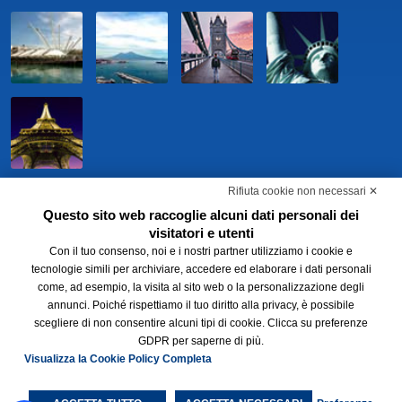
Rifiuta cookie non necessari ✕
Questo sito web raccoglie alcuni dati personali dei
visitatori e utenti
Con il tuo consenso, noi e i nostri partner utilizziamo i cookie e
tecnologie simili per archiviare, accedere ed elaborare i dati personali
come, ad esempio, la visita al sito web o la personalizzazione degli
annunci. Poiché rispettiamo il tuo diritto alla privacy, è possibile
BWH Hotels Italia S.c.p.a. - Società Benefit - via Livraghi, 1/b - 20126
scegliere di non consentire alcuni tipi di cookie. Clicca su preferenze
Milano - P.IVA 06865290156 -
Modifica preferenze Cookie
-
Privacy
GDPR per saperne di più.
Policy
-
Modello 231 e Whistleblowing
-
Dichiarazione di Accessibilita'
®
Best Western - Each BWH
Hotels property is independently owned
Visualizza la Cookie Policy Completa
and operated.