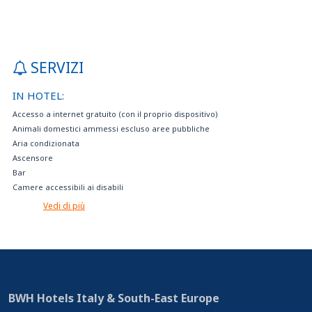
SERVIZI
IN HOTEL:
Accesso a internet gratuito (con il proprio dispositivo)
Animali domestici ammessi escluso aree pubbliche
Aria condizionata
Ascensore
Bar
Camere accessibili ai disabili
Camere comunicanti
Vedi di più
Camere con balcone
Camere con parquet
Camere insonorizzate
Camere non fumatori
Camere per disabili
Cassaforte
BWH Hotels Italy & South-East Europe
Cassetta di sicurezza