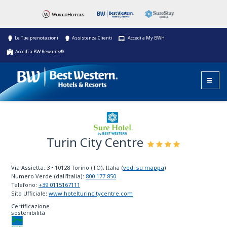
Le Tue prenotazioni
Assistenza Clienti
Accedi a My BWH
Accedi a BW Rewards®
Turin City Centre
Sure
Hotel
Via Assietta, 3
•
10128
Torino (TO), Italia
(
vedi su mappa
)
by Best
Numero Verde (dall'Italia):
800 177 850
Western
Telefono:
+39 0115167111
Sito Ufficiale:
www.hotelturincitycentre.com
Certificazione
sostenibilità