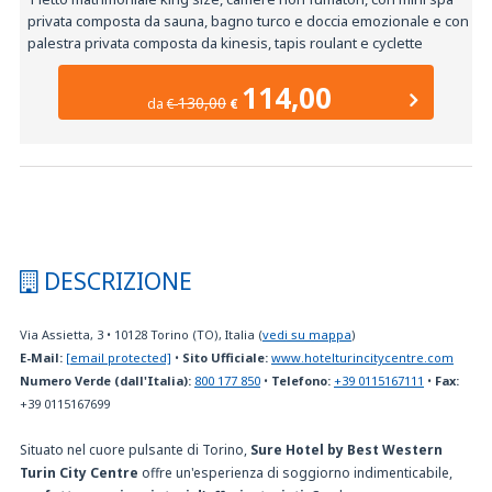
privata composta da sauna, bagno turco e doccia emozionale e con
palestra privata composta da kinesis, tapis roulant e cyclette
114,00
130,00
da
€
€
DESCRIZIONE
Via Assietta, 3
•
10128
Torino (TO), Italia
(
vedi su mappa
)
E-Mail:
[email protected]
•
Sito Ufficiale:
www.hotelturincitycentre.com
Numero Verde (dall'Italia):
800 177 850
•
Telefono:
+39 0115167111
•
Fax:
+39 0115167699
Situato nel cuore pulsante di Torino,
Sure Hotel by Best Western
Turin City Centre
offre un'esperienza di soggiorno indimenticabile,