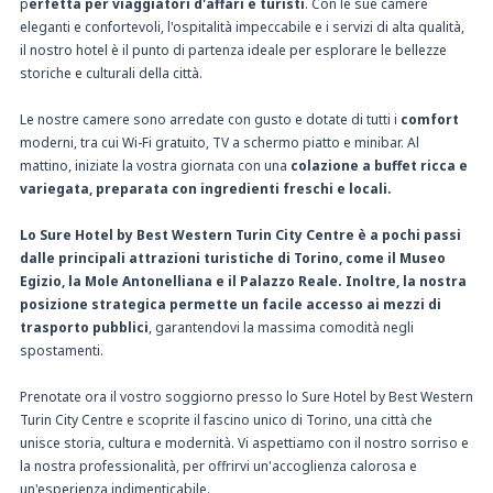
p
erfetta per viaggiatori d'affari e turisti
. Con le sue camere
eleganti e confortevoli, l'ospitalità impeccabile e i servizi di alta qualità,
il nostro hotel è il punto di partenza ideale per esplorare le bellezze
storiche e culturali della città.
Le nostre camere sono arredate con gusto e dotate di tutti i
comfort
moderni, tra cui Wi-Fi gratuito, TV a schermo piatto e minibar. Al
mattino, iniziate la vostra giornata con una
colazione a buffet ricca e
variegata, preparata con ingredienti freschi e locali.
Lo Sure Hotel by Best Western Turin City Centre è a pochi passi
dalle principali attrazioni turistiche di Torino, come il Museo
Egizio, la Mole Antonelliana e il Palazzo Reale. Inoltre, la nostra
posizione strategica permette un facile accesso ai mezzi di
trasporto pubblici
, garantendovi la massima comodità negli
spostamenti.
Prenotate ora il vostro soggiorno presso lo Sure Hotel by Best Western
Turin City Centre e scoprite il fascino unico di Torino, una città che
unisce storia, cultura e modernità. Vi aspettiamo con il nostro sorriso e
la nostra professionalità, per offrirvi un'accoglienza calorosa e
un'esperienza indimenticabile.