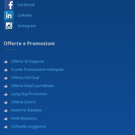
Asciugacapelli
Facebook
Bottiglia di acqua minerale gratuita
Cassetta di sicurezza
Linkedin
Ferro e asse da stiro su richiesta
Instagram
Internet Wi-Fi gratuito
Minibar
TV LCD
Offerte e Promozioni
NEI DINTORNI:
Aeroporto internazionale di Torino-Caselle - 17,5 km
Beauty shop
Offerte di Stagione
Campi da calcio
Sconto Prenotazioni Anticipate
Centro benessere
Offerta Hot Deal
Centro commerciale - Area shopping
Cinema
Offerte hotel Last Minute
Discoteca
Long Stay Promotion
Fermata autobus - Corso Bolzano - 150 m
Offerte Estero
Fermata Metropolitana - Torino Porta Nuova - 100 m
Hotel Per Bambini
Giardino
Musei
Hotel Business
Noleggio auto
Cofanetti soggiorno
Noleggio biciclette