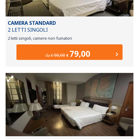
CAMERA STANDARD
2 LETTI SINGOLI
2 letti singoli, camere non fumatori
79,00
90,00
da
€
€