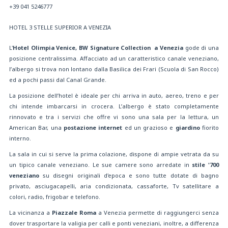
+39 041 5246777
HOTEL 3 STELLE SUPERIOR A VENEZIA
L'
Hotel Olimpia Venice,
BW Signature Collection
a Venezia
gode di una
posizione centralissima. Affacciato ad un caratteristico canale veneziano,
l’albergo si trova non lontano dalla Basilica dei Frari (Scuola di San Rocco)
ed a pochi passi dal Canal Grande.
La posizione dell’hotel è ideale per chi arriva in auto, aereo, treno e per
chi intende imbarcarsi in crocera. L’albergo è stato completamente
rinnovato e tra i servizi che offre vi sono una sala per la lettura, un
American Bar, una
postazione internet
ed un grazioso e
giardino
fiorito
interno.
La sala in cui si serve la prima colazione, dispone di ampie vetrata da su
un tipico canale veneziano. Le sue camere sono arredate in
stile '700
veneziano
su disegni originali d'epoca e sono tutte dotate di bagno
privato, asciugacapelli, aria condizionata, cassaforte, Tv satellitare a
colori, radio, frigobar e telefono.
La vicinanza a
Piazzale Roma
a Venezia permette di raggiungerci senza
dover trasportare la valigia per calli e ponti veneziani, inoltre, a differenza