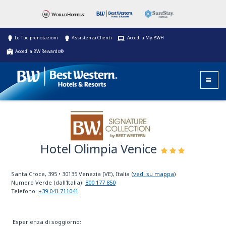
Le Tue prenotazioni
Assistenza Clienti
Accedi a My BWH
Accedi a BW Rewards®
Hotel Olimpia Venice
BW Signature
Collection
Santa Croce, 395
•
30135
Venezia (VE), Italia
(
vedi su mappa
)
Numero Verde (dall'Italia):
800 177 850
Telefono:
+39 041 711041
Esperienza di soggiorno: