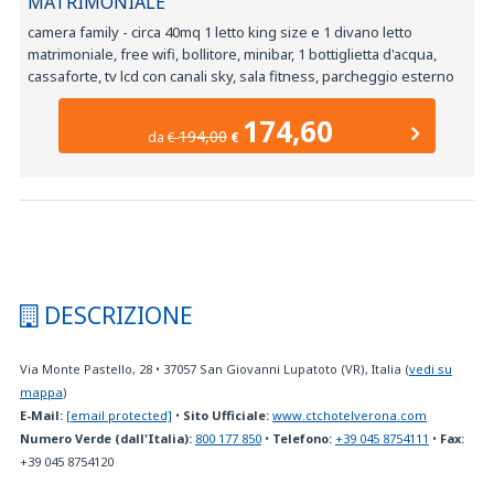
MATRIMONIALE
camera family - circa 40mq 1 letto king size e 1 divano letto
matrimoniale, free wifi, bollitore, minibar, 1 bottiglietta d'acqua,
cassaforte, tv lcd con canali sky, sala fitness, parcheggio esterno
174,60
194,00
da
€
€
DESCRIZIONE
Via Monte Pastello, 28
•
37057
San Giovanni Lupatoto (VR), Italia
(
vedi su
mappa
)
E-Mail:
[email protected]
•
Sito Ufficiale:
www.ctchotelverona.com
Numero Verde (dall'Italia):
800 177 850
•
Telefono:
+39 045 8754111
•
Fax:
+39 045 8754120