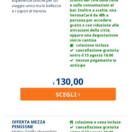
esperienze uniche per un
sconto del 10% sulla cena
e sulle consumazioni al
viaggio unico tra le bellezze
bar. Inoltre a scelta: una
e i sapori di Verona
VeronaCard da 48h a
persona per accedere
gratis o con riduzione alle
attrazioni della città,
oppure una degustazione
vini in cantina
colazione inclusa
cancellazione gratuita
entro il 15 agosto 16:00
nessun pagamento in
anticipo
130,00
€
SCEGLI
OFFERTA MEZZA
colazione e cena incluse
PENSIONE
cancellazione gratuita
Miglior Tariffa disponibile