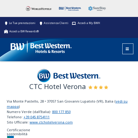
Le Tue prenotazioni
Assistenza Clienti
Accedi a My BWH
Accedi a BW Rewards®
CTC Hotel Verona
Best Western
Via Monte Pastello, 28
•
37057
San Giovanni Lupatoto (VR), Italia
(
vedi su
mappa
)
Numero Verde (dall'Italia):
800 177 850
Telefono:
+39 045 8754111
Sito Ufficiale:
www.ctchotelverona.com
Certificazione
sostenibilità