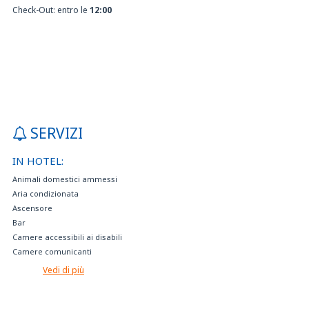
Check-Out: entro le
12:00
SERVIZI
IN HOTEL:
Animali domestici ammessi
Aria condizionata
Ascensore
Bar
Camere accessibili ai disabili
Camere comunicanti
Camere non fumatori
Vedi di più
Cassaforte
Certificazione sostenibilità