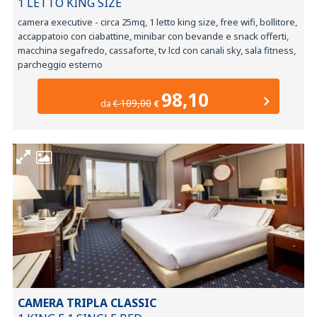
1 LETTO KING SIZE
camera executive - circa 25mq, 1 letto king size, free wifi, bollitore,
accappatoio con ciabattine, minibar con bevande e snack offerti,
macchina segafredo, cassaforte, tv lcd con canali sky, sala fitness,
parcheggio esterno
98,10
109,00
da
€
€
CAMERA TRIPLA CLASSIC