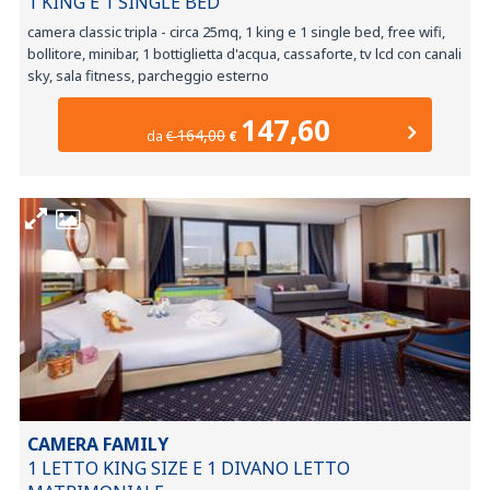
1 KING E 1 SINGLE BED
camera classic tripla - circa 25mq, 1 king e 1 single bed, free wifi,
bollitore, minibar, 1 bottiglietta d'acqua, cassaforte, tv lcd con canali
sky, sala fitness, parcheggio esterno
147,60
164,00
da
€
€
CAMERA FAMILY
1 LETTO KING SIZE E 1 DIVANO LETTO