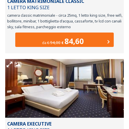
CAMERA MATRIMONIALE CLASSIC
1 LETTO KING SIZE
camera classic matrimoniale - circa 25mq, 1 letto king size, free wifi,
bollitore, minibar, 1 bottiglietta d'acqua, cassaforte, tv lcd con canali
sky, sala fitness, parcheggio esterno
84,60
94,00
da
€
€
CAMERA EXECUTIVE