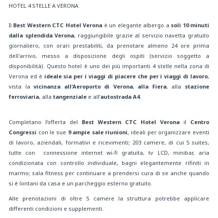
HOTEL 4 STELLE A VERONA
Il
Best Western CTC Hotel Verona
è un elegante albergo a
soli 10 minuti
dalla splendida Verona
, raggiungibile grazie al servizio navetta gratuito
giornaliero, con orari prestabiliti, da prenotare almeno 24 ore prima
dell'arrivo, messo a disposizione degli ospiti (servizio soggetto a
disponibilità). Questo hotel è uno dei più importanti 4 stelle nella zona di
Verona ed è
ideale sia per i viaggi di piacere che per i viaggi di lavoro
,
vista la
vicinanza all'Aeroporto di Verona
,
alla Fiera
, alla
stazione
ferroviaria
, alla
tangenziale
e all’
autostrada A4
.
Completano l’offerta del
Best Western CTC Hotel Verona
il
Centro
Congressi
con le sue
9 ampie sale riunioni
, ideali per organizzare eventi
di lavoro, aziendali, formativi e ricevimenti; 203 camere, di cui 5 suites,
tutte con connessione internet wi-fi gratuita, tv LCD, minibar, aria
condizionata con controllo individuale, bagni elegantemente rifiniti in
marmo; sala fitness per continuare a prendersi cura di se anche quando
si è lontani da casa e un parcheggio esterno gratuito.
Alle prenotazioni di oltre 5 camere la struttura potrebbe applicare
differenti condizioni e supplementi.