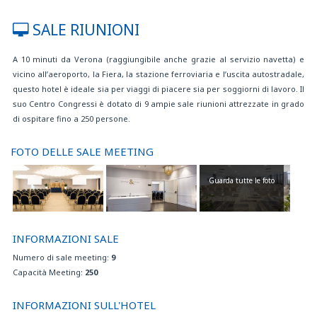
Culle e letti pieghevoli su richiesta
Deposito bagagli
SALE RIUNIONI
Internet point gratuito
Internet Wi-Fi gratuito
A 10 minuti da Verona (raggiungibile anche grazie al servizio navetta) e
Minibar
vicino all’aeroporto, la Fiera, la stazione ferroviaria e l’uscita autostradale,
Palestra
questo hotel è ideale sia per viaggi di piacere sia per soggiorni di lavoro. Il
Parcheggio
suo Centro Congressi è dotato di 9 ampie sale riunioni attrezzate in grado
Parcheggio disabili
di ospitare fino a 250 persone.
Prodotti senza glutine per celiaci su richiesta
Ricarica auto elettriche
Ristorante
FOTO DELLE SALE MEETING
Se non inclusa nella tariffa prenotata, la colazione può essere acquistata
in hotel a 10 EUR per persona, al giorno
Guarda tutte le foto
Servizio fax, fotocopie, stampa
Servizio in camera
Servizio lavanderia
INFORMAZIONI SALE
Servizio navetta gratuito per il centro città a orari stabiliti, su disponibilità,
con prenotazione obbligatoria almeno 24h prima dell'arrivo.
Numero di sale meeting:
9
Soggiorno gratuito per 1 bambino fino a 3 anni in camera con 2 adulti
Capacità Meeting:
250
Staff multilingue
Taxi convenzionato per l'aeroporto
INFORMAZIONI SULL'HOTEL
Televisore LCD in ogni stanza