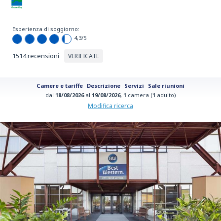
Esperienza di soggiorno:
4,3
/5
1514 recensioni
VERIFICATE
Camere e tariffe
Descrizione
Servizi
Sale riunioni
dal
18/08/2026
al
19/08/2026
,
1
camera (
1
adulto)
Modifica ricerca