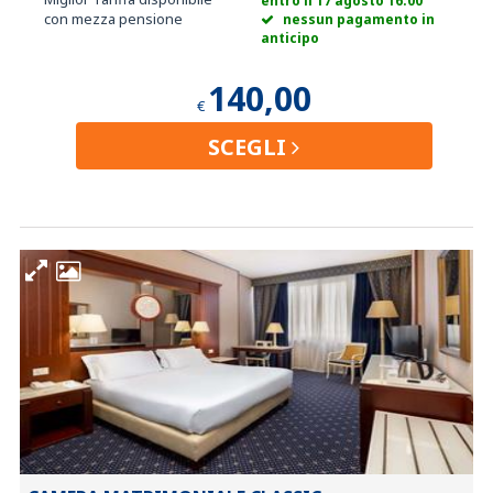
entro il 17 agosto 16:00
con mezza pensione
nessun pagamento in
anticipo
140,00
€
SCEGLI