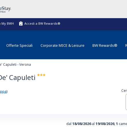
a My BWH
Accedi a BW Rewards®
Offerte Speciali
Corporate MICE & Leisure
BW Rewards®
' Capuleti - Verona
De' Capuleti
Cer
appa
)
dal
18/08/2026
al
19/08/2026
,
1
came