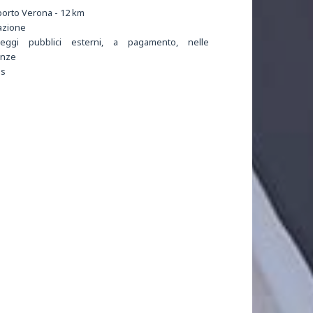
orto Verona - 12 km
azione
heggi pubblici esterni, a pagamento, nelle
anze
is