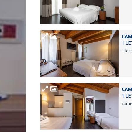
CAM
1 L
1 let
CAM
1 L
camer