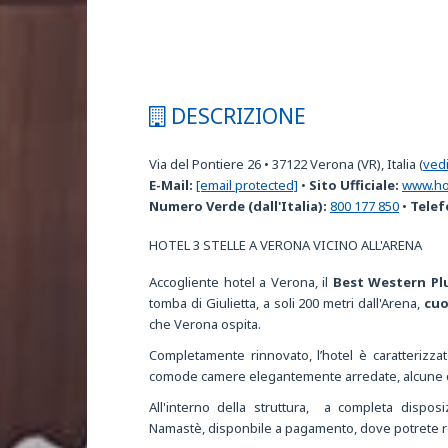
DESCRIZIONE
Via del Pontiere 26
•
37122
Verona (VR), Italia
(
ved
E-Mail:
[email protected]
•
Sito Ufficiale:
www.hot
Numero Verde (dall'Italia):
800 177 850
•
Telef
HOTEL 3 STELLE A VERONA VICINO ALL'ARENA
Accogliente hotel a Verona, il
Best Western Plu
tomba di Giulietta, a soli 200 metri dall'Arena,
cuo
che Verona ospita.
Completamente rinnovato, l’hotel è caratterizzato
comode camere elegantemente arredate, alcune con il
All'interno della struttura, a completa dispos
Namastè, disponbile a pagamento, dove potrete re