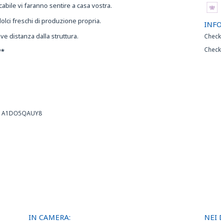
cabile vi faranno sentire a casa vostra.
olci freschi di produzione propria.
INF
ve distanza dalla struttura.
Check
Check
**
3091A1DO5QAUY8
IN CAMERA:
NEI 