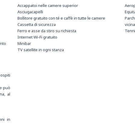
Accappatoi nelle camere superior
Aerop
Asciugacapelli
Equit
Bollitore gratuito con té e caffè in tutte le camere
Parc
Cassetta di sicurezza
vicin
Ferro e asse da stiro su richiesta
Tenn
Internet Wi-Fi gratuito
ento
Minibar
TV satellite in ogni stanza
ospiti
ne può
na, al
ni in