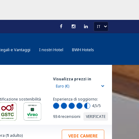
Regali e Vantaggi
I nostri Hotel
BWH Hotels
Visualizza prezzi in
tificazione sostenibilità
Esperienza di soggiorno:
4,5
/5
934 recensioni
VERIFICATE
ra (
1
adulto)
VEDI CAMERE