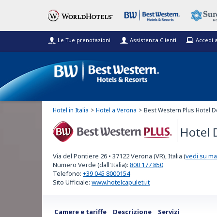
Le Tue prenotazioni
Assistenza Clienti
Accedi 
Hotel in Italia
Hotel a Verona
Best Western Plus Hotel De
Hotel 
Best Western Plus
Via del Pontiere 26
•
37122
Verona (VR), Italia
(
vedi su m
Numero Verde (dall'Italia):
800 177 850
Telefono:
+39 045 8000154
Sito Ufficiale:
www.hotelcapuleti.it
Camere e tariffe
Descrizione
Servizi