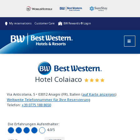
My reservations
Customer Care
BW Rewards ® Login
Hotel Colaiaco
Best Western
Via Anticolana, 5
•
03012
Anagni (FR), Italien
(
auf Karte anzeigen
)
Weltweite Telefonnummer für Ihre Reservierung
Telefon:
+39 0775 188 8650
Die Erfahrungen Aufenthalter:
4,0
/5