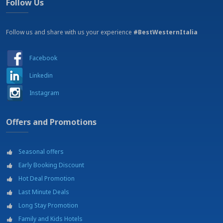
Follow Us
Bügeleisen und Bügelbrett auf Anfrage
Eine Flasche Wasser ist bei der Ankunpft auf dem Zimmer kostenfrei
Fön
Follow us and share with us your experience
#BestWesternItalia
Garten
Klimatisiert
Kostenloser Internetzugang (Mit dem eigenen Gerät)
Facebook
Kostenloses Wasserkocher mit Tee und Kaffee auf Anfrage
Kostenloses Wi-Fi Internetverbindung
Linkedin
LCD TV
Instagram
Minibar
Schließfach
Whirlpool in manchen Zimmern (JUNIOR SUITES, SUITE E LUXURY SUITES)
Offers and Promotions
IN DER NÄHE:
Angeln
Autovermietung
Seasonal offers
Bahnhof
Early Booking Discount
Beauty Shop
Hot Deal Promotion
Bus Terminal
Conference Center
Last Minute Deals
Disco
Long Stay Promotion
Einkaufszentrum - Shopping area
Family and Kids Hotels
Fahrradverleih