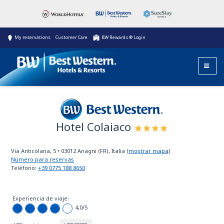
My reservations
Customer Care
BW Rewards ® Login
Hotel Colaiaco
Best Western
Via Anticolana, 5
•
03012
Anagni (FR), Italia
(
mostrar mapa
)
Número para reservas
Teléfono:
+39 0775 188 8650
Experiencia de viaje:
4,0
/5